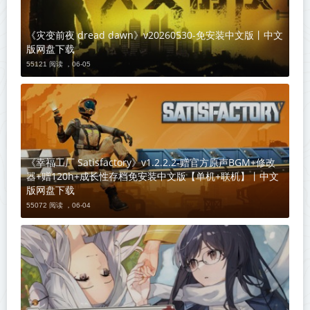
《灾变前夜 dread dawn》v20260530-免安装中文版丨中文
版网盘下载
55121 阅读 ，
06-05
《幸福工厂 Satisfactory》v1.2.2.2-赠官方原声BGM+修改
器+赠120h+成长性存档免安装中文版【单机+联机】丨中文
版网盘下载
55072 阅读 ，
06-04