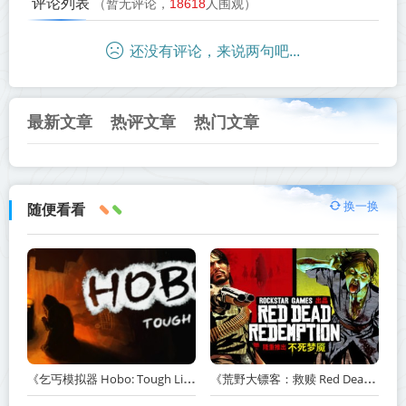
评论列表
（暂无评论，
18618
人围观）
还没有评论，来说两句吧...
最新文章
热评文章
热门文章
换一换
随便看看
《乞丐模拟器 Hobo: Tough Life》v1.20.010-赠原声带+解锁全人物满级通关存档+多项修改器【单机+联机】丨中文版网盘下载
《荒野大镖客：救赎 Red Dead Redemption》v1.0.42.46611-送修改器丨中文版网盘下载