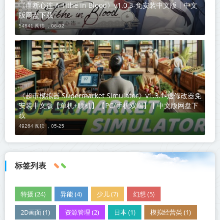
《血断心连 A Tithe in Blood》v1.0.3-免安装中文版丨中文
版网盘下载
54841 阅读 ，
06-02
《超市模拟器 Supermarket Simulator》v1.3.1-送修改器免
安装中文版【单机+联机】【PC/手机双端】丨中文版网盘下
载
49264 阅读 ，
05-25
标签列表
特摄 (24)
异能 (4)
少儿 (7)
幻想 (5)
2D画面 (1)
资源管理 (2)
日本 (1)
模拟经营类 (1)