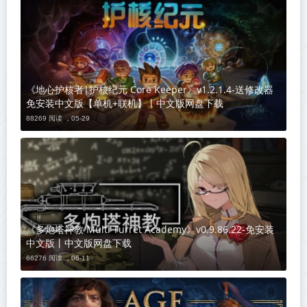
《地心护核者|护核纪元 Core Keeper》v1.2.1.4-送修改器
免安装中文版【单机+联机】丨中文版网盘下载
88269 阅读 ，
05-29
《多炮塔神教 Multi Turret Academy》v0.9.86.22-免安装
中文版丨中文版网盘下载
66276 阅读 ，
06-11