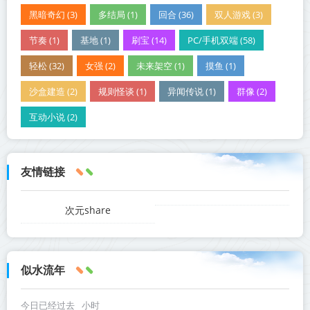
黑暗奇幻 (3)
多结局 (1)
回合 (36)
双人游戏 (3)
节奏 (1)
基地 (1)
刷宝 (14)
PC/手机双端 (58)
轻松 (32)
女强 (2)
未来架空 (1)
摸鱼 (1)
沙盒建造 (2)
规则怪谈 (1)
异闻传说 (1)
群像 (2)
互动小说 (2)
友情链接
次元share
似水流年
今日已经过去
小时