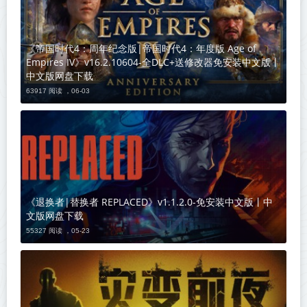
《帝国时代4：周年纪念版|帝国时代4：年度版 Age of
Empires IV》v16.2.10604-全DLC+送修改器免安装中文版丨
中文版网盘下载
63917 阅读 ，
06-03
《退换者|替换者 REPLACED》v1.1.2.0-免安装中文版丨中
文版网盘下载
55327 阅读 ，
05-23