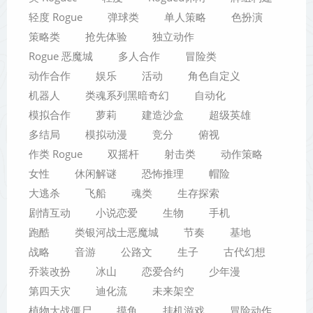
轻度 Rogue
弹球类
单人策略
色扮演
策略类
抢先体验
独立动作
Rogue 恶魔城
多人合作
冒险类
动作合作
娱乐
活动
角色自定义
机器人
类魂系列黑暗奇幻
自动化
模拟合作
萝莉
建造沙盒
超级英雄
多结局
模拟动漫
竞分
俯视
作类 Rogue
双摇杆
射击类
动作策略
女性
休闲解谜
恐怖推理
帽险
大逃杀
飞船
魂类
生存探索
剧情互动
小说恋爱
生物
手机
跑酷
类银河战士恶魔城
节奏
基地
战略
音游
公路文
生子
古代幻想
乔装改扮
冰山
恋爱合约
少年漫
第四天灾
迪化流
未来架空
植物大战僵尸
摸鱼
挂机游戏
冒险动作