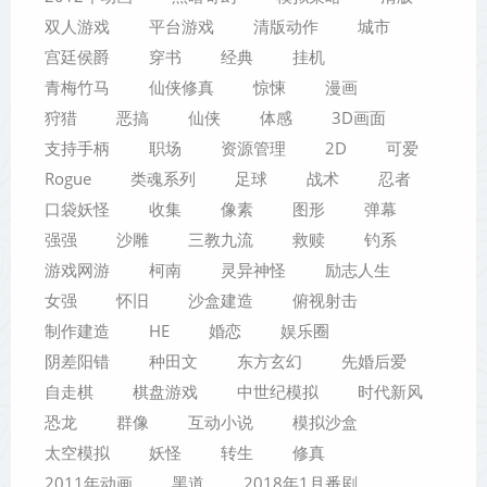
双人游戏
平台游戏
清版动作
城市
宫廷侯爵
穿书
经典
挂机
青梅竹马
仙侠修真
惊悚
漫画
狩猎
恶搞
仙侠
体感
3D画面
支持手柄
职场
资源管理
2D
可爱
Rogue
类魂系列
足球
战术
忍者
口袋妖怪
收集
像素
图形
弹幕
强强
沙雕
三教九流
救赎
钓系
游戏网游
柯南
灵异神怪
励志人生
女强
怀旧
沙盒建造
俯视射击
制作建造
HE
婚恋
娱乐圈
阴差阳错
种田文
东方玄幻
先婚后爱
自走棋
棋盘游戏
中世纪模拟
时代新风
恐龙
群像
互动小说
模拟沙盒
太空模拟
妖怪
转生
修真
2011年动画
黑道
2018年1月番剧