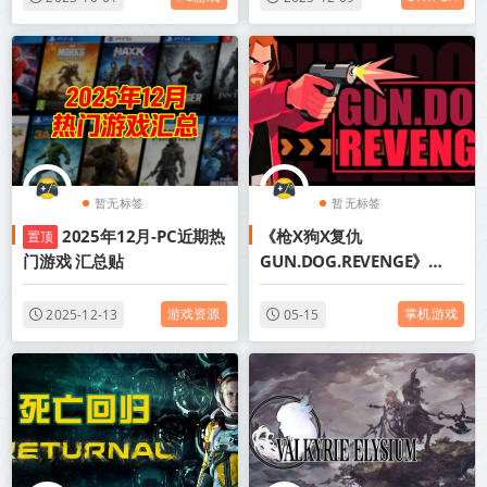
暂无标签
暂无标签
2025年12月-PC近期热
《枪X狗X复仇
置顶
门游戏 汇总贴
GUN.DOG.REVENGE》
Build.22543538-免安装中
文版丨中文版网盘下载
游戏资源
掌机游戏
2025-12-13
05-15