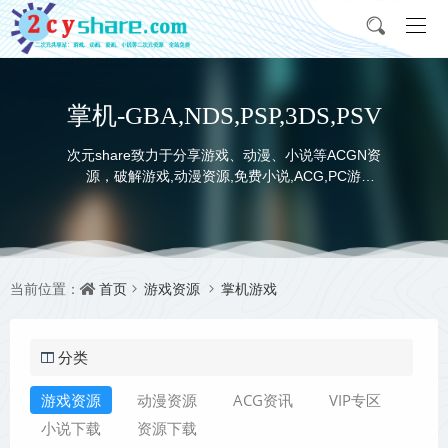
掌机-GBA,NDS,PSP,3DS,PSV
次元share致力于分享游戏、动漫、小说等ACGN资
源，破解游戏,动漫资源,免费小说,ACG,PC游
戏,switch游戏,金手指，动画电影,动画片,全本小说,
完本小说,txt下载,游戏攻略,精美壁纸，ACGN资讯，
并提供网盘下载
首页
游戏资源
掌机游戏
当前位置：
分类
游戏资源
动漫资源
ACG资讯
VIP专区
小说下载
资源下载