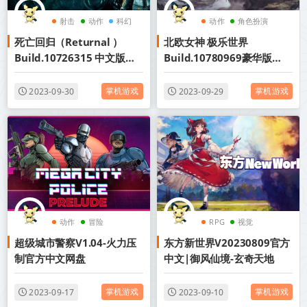
射击
动作
科幻
动作
角色扮演
死亡回归（Returnal ）
北欧女神 极乐世界
Build.10726315 中文版容
Build.10780969豪华版
量54GB官方简体中文+终极
VALKYRIE ELYSIUM
归宿+预购奖励+全DLC赠多
掌机游戏
掌机游戏
2023-09-30
2023-09-29
项修改器
动作
冒险
RPG
视觉
超级城市警察V1.04-火力压
东方新世界V20230809官方
制官方中文网盘
中文|御风仙境-玄奇天地
掌机游戏
掌机游戏
2023-09-17
2023-09-10