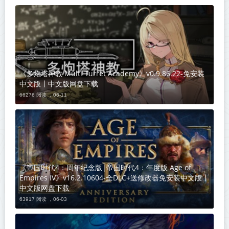
《多炮塔神教 Multi Turret Academy》v0.9.86.22-免安装
中文版丨中文版网盘下载
66276 阅读 ，
06-11
《帝国时代4：周年纪念版|帝国时代4：年度版 Age of
Empires IV》v16.2.10604-全DLC+送修改器免安装中文版丨
中文版网盘下载
63917 阅读 ，
06-03