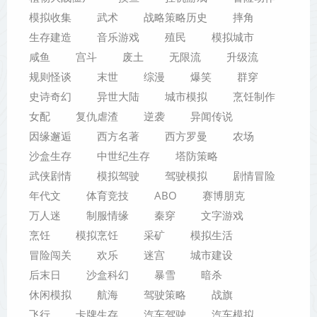
模拟收集
武术
战略策略历史
摔角
生存建造
音乐游戏
殖民
模拟城市
咸鱼
宫斗
废土
无限流
升级流
规则怪谈
末世
综漫
爆笑
群穿
史诗奇幻
异世大陆
城市模拟
烹饪制作
女配
复仇虐渣
逆袭
异闻传说
因缘邂逅
西方名著
西方罗曼
农场
沙盒生存
中世纪生存
塔防策略
武侠剧情
模拟驾驶
驾驶模拟
剧情冒险
年代文
体育竞技
ABO
赛博朋克
万人迷
制服情缘
秦穿
文字游戏
烹饪
模拟烹饪
采矿
模拟生活
冒险闯关
欢乐
迷宫
城市建设
后末日
沙盒科幻
暴雪
暗杀
休闲模拟
航海
驾驶策略
战旗
飞行
卡牌生存
汽车驾驶
汽车模拟