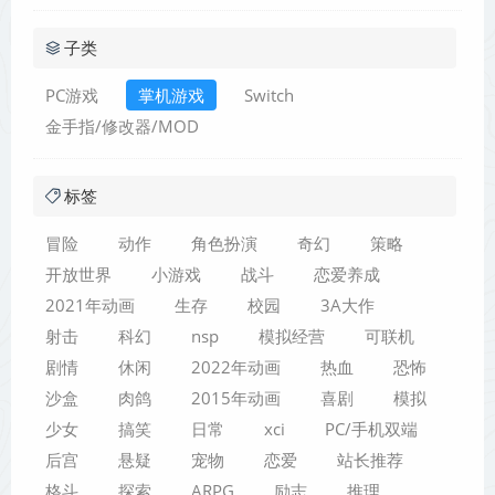
子类
PC游戏
掌机游戏
Switch
金手指/修改器/MOD
标签
冒险
动作
角色扮演
奇幻
策略
开放世界
小游戏
战斗
恋爱养成
2021年动画
生存
校园
3A大作
射击
科幻
nsp
模拟经营
可联机
剧情
休闲
2022年动画
热血
恐怖
沙盒
肉鸽
2015年动画
喜剧
模拟
少女
搞笑
日常
xci
PC/手机双端
后宫
悬疑
宠物
恋爱
站长推荐
格斗
探索
ARPG
励志
推理