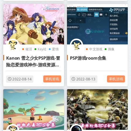
催泪
Key社
爱情
中文游戏
偶像
Kanon 雪之少女PSP游戏-冒
PSP游戏room合集
险恋爱游戏神作-游戏资源网
盘下载
掌机游戏
掌机游戏
2022-08-14
2022-08-13