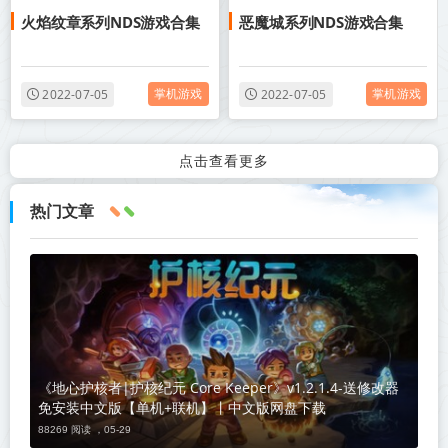
火焰纹章系列NDS游戏合集
恶魔城系列NDS游戏合集
角色扮演
掌机游戏
掌机游戏
2022-07-05
2022-07-05
点击查看更多
热门文章
《地心护核者|护核纪元 Core Keeper》v1.2.1.4-送修改器
免安装中文版【单机+联机】丨中文版网盘下载
88269 阅读 ，
05-29