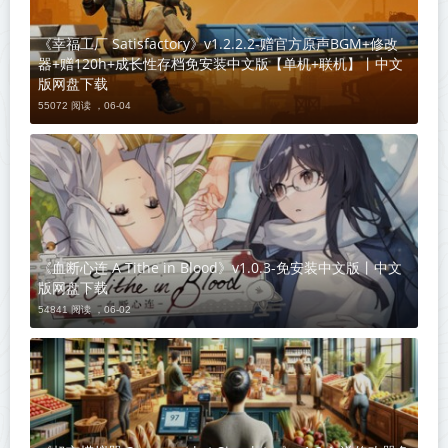
《幸福工厂 Satisfactory》v1.2.2.2-赠官方原声BGM+修改
器+赠120h+成长性存档免安装中文版【单机+联机】丨中文
版网盘下载
55072 阅读 ，
06-04
《血断心连 A Tithe in Blood》v1.0.3-免安装中文版丨中文
版网盘下载
54841 阅读 ，
06-02