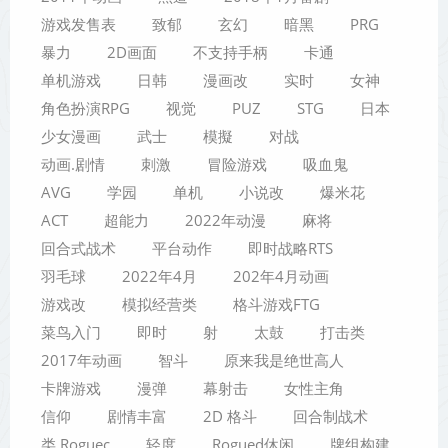
游戏发售表
致郁
玄幻
暗黑
PRG
暴力
2D画面
不支持手柄
卡通
单机游戏
日韩
漫画改
实时
女神
角色扮演RPG
视觉
PUZ
STG
日本
少女漫画
武士
模擬
对战
动画.剧情
刺激
冒险游戏
吸血鬼
AVG
学园
单机
小说改
爆米花
ACT
超能力
2022年动漫
麻将
回合式战术
平台动作
即时战略RTS
羽毛球
2022年4月
202年4月动画
游戏改
模拟经营类
格斗游戏FTG
菜鸟入门
即时
射
太鼓
打击类
2017年动画
智斗
原来我是绝世高人
卡牌游戏
漫弹
幕射击
女性主角
信仰
剧情丰富
2D 格斗
回合制战术
类 Roguec
轻度
Rogued休闲
牌组构建