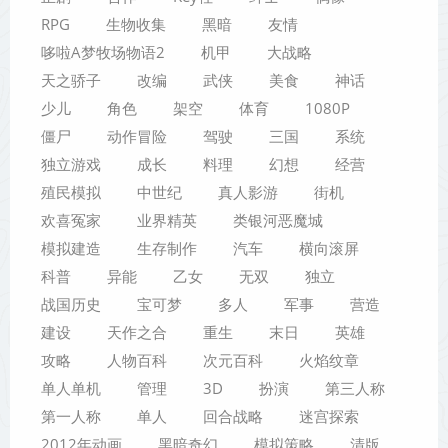
RPG
生物收集
黑暗
友情
哆啦A梦牧场物语2
机甲
大战略
天之骄子
改编
武侠
美食
神话
少儿
角色
架空
体育
1080P
僵尸
动作冒险
驾驶
三国
系统
独立游戏
成长
料理
幻想
经营
殖民模拟
中世纪
真人影游
街机
欢喜冤家
业界精英
类银河恶魔城
模拟建造
生存制作
汽车
横向滚屏
科普
异能
乙女
无双
独立
战国历史
宝可梦
多人
军事
营造
建设
天作之合
重生
末日
英雄
攻略
人物百科
次元百科
火焰纹章
单人单机
管理
3D
扮演
第三人称
第一人称
单人
回合战略
迷宫探索
2012年动画
黑暗奇幻
模拟策略
清版