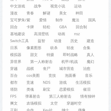
中文游戏
战争
视觉小说
运动
漫改
青春
解谜
美女
种田
宝可梦朱/紫
爱情
制作
魔法
国风
回合
卡牌
轻松
GBA
回合制
基地建设
高清壁纸
动画
nsz
Switch工具
益智
动漫
历史
建造
日系
像素图形
砍杀
轻改
合集
模拟器
甜文
特摄
即时战略
真人
异世界
第一人称射击
机甲/机战
魔幻
穿越
战棋
丧尸
城市营造
治愈
百合
cos美图
竞技
泡面番
音乐
都市
竞速
NDS
游戏
生活模拟
塔防
类魂
刷宝
恋爱模拟
催泪
FPS
弹幕射击
第三人称射击
情有独钟
爽文
农场模拟
太空
穿越时空
正剧
合作
Key社
绅士
偶像