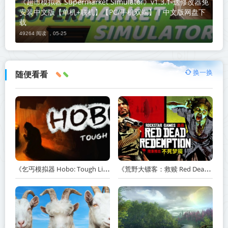
《超市模拟器 Supermarket Simulator》v1.3.1-送修改器免
安装中文版【单机+联机】【PC/手机双端】丨中文版网盘下
载
49264 阅读 ，
05-25
换一换
随便看看
《乞丐模拟器 Hobo: Tough Life》v1.20.010-赠原声带+解锁全人物满级通关存档+多项修改器【单机+联机】丨中文版网盘下载
《荒野大镖客：救赎 Red Dead Redemption》v1.0.42.46611-送修改器丨中文版网盘下载