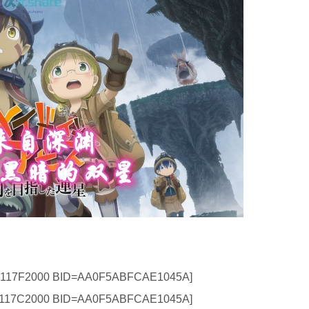
17F2000 BID=AA0F5ABFCAE1045A]
17C2000 BID=AA0F5ABFCAE1045A]