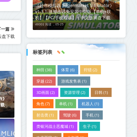
《超市模拟器 Supermarket Simulator》
v1.3.1-送修改器免安装中文版【单机+联
机】【PC/手机双端】丨中文版网盘下载
49301 阅读 ，
05-25
下一篇
盘​下载
标签列表
种田 (38)
体育 (6)
狩猎 (2)
穿越 (22)
游戏发售表 (1)
3D画面 (2)
资源管理 (2)
日韩 (1)
ft》
角色 (7)
单机 (1)
机器人 (1)
下载
射击类 (1)
驾驶 (6)
手机 (1)
类银河战士恶魔城 (1)
生子 (1)