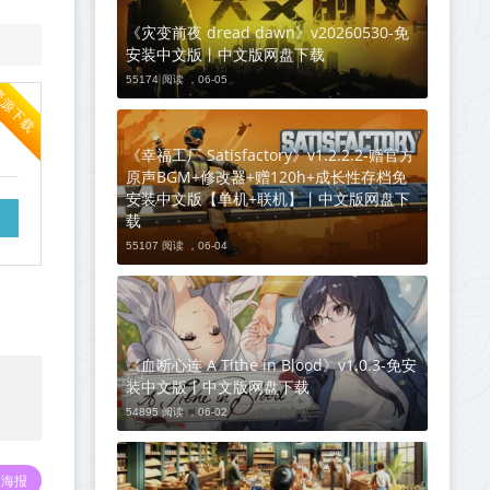
《灾变前夜 dread dawn》v20260530-免
安装中文版丨中文版网盘下载
55174 阅读 ，
06-05
资源下载
《幸福工厂 Satisfactory》v1.2.2.2-赠官方
原声BGM+修改器+赠120h+成长性存档免
安装中文版【单机+联机】丨中文版网盘下
载
55107 阅读 ，
06-04
《血断心连 A Tithe in Blood》v1.0.3-免安
装中文版丨中文版网盘下载
54895 阅读 ，
06-02
海报