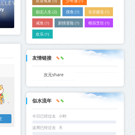
欢喜冤家 (5)
少年漫 (1)
ey
励志人生 (2)
摸鱼 (1)
生存建造 (1)
咸鱼 (1)
剧情冒险 (1)
模拟烹饪 (1)
版网盘
欢乐 (1)
友情链接
次元share
似水流年
今日已经过去
小时
这周已经过去
天