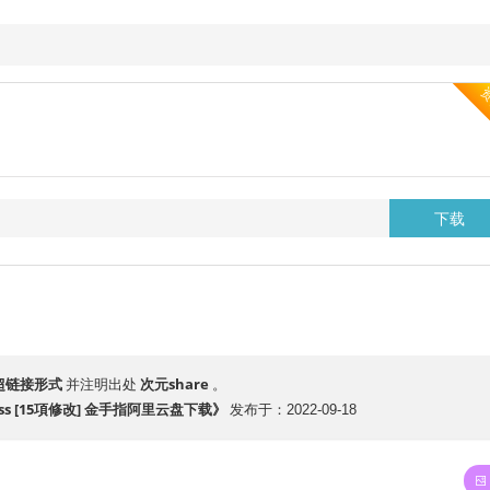
下载
超链接形式
次元share
并注明出处
。
ss [15項修改] 金手指阿里云盘​下载》
发布于：2022-09-18