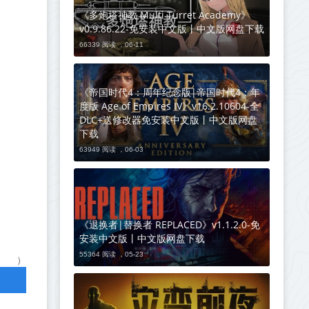
《多炮塔神教 Multi Turret Academy》
v0.9.86.22-免安装中文版丨中文版网盘下载
66339 阅读 ，
06-11
《帝国时代4：周年纪念版|帝国时代4：年
度版 Age of Empires IV》v16.2.10604-全
DLC+送修改器免安装中文版丨中文版网盘
下载
63949 阅读 ，
06-03
《退换者|替换者 REPLACED》v1.1.2.0-免
安装中文版丨中文版网盘下载
55364 阅读 ，
05-23
m）