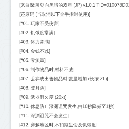
[来自深渊 朝向黑暗的双星 (JP) v1.0.1 TID=010078D0
[还原码 (当取消以下金手指时使用)]
[#01. 玩家不受伤害]
[#02. 饥饿度常满]
[#03. 体力常满]
[#04. 金钱不减]
[#05. 零负重]
[#06. 制作物品时,材料不减]
[#07. 丢弃或出售物品时,数量增加 (长按 ZL)]
[#08. 登月跳]
[#09. 武器耐久度 (20x)]
[#10. 休息防止深渊诅咒发生,由10秒降减至1秒]
[#11. 深渊诅咒不会发生]
[#12. 穿越地区时,不扣减生命及饥饿度]