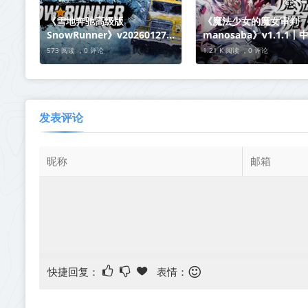
《雪地奔驰高级版
《魔法少女的魔女审判
SnowRunner》v20260127-
manosaba》v1.1.1丨
全DLC+送修改器【单机+联
网盘下载
573 阅读 ，
0 评论
1.21 K 阅读 ，
0 评论
机】丨中文版网盘下载
发表评论
快捷回复：
表情：