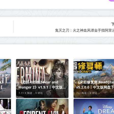
鬼灭之刃：火之神血风谭金手指阿里云
s》
《恐惧与饥饿2 Fear and
《​灾后修复师 RoadCra
C【单
Hunger 2》v1.9.1丨中文版网
v5.2.0.0丨中文版网盘
下载
盘下载
1.11 K 阅读 ，
0 评论
762 阅读 ，
0 评论