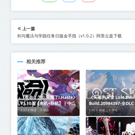
上一篇
剑与魔法与学园任务日版金手指（v1.0.2）阿里云盘​下载
相关推荐
《救命！怎么又塌了! Haste》
《失落的天空 Lost Skie
v1.10.b【单机+联机】丨中文
Build.20984397-全DL
版网盘下载
机+联机】丨中文版网盘
2.37 K 阅读 ，
0 评论
1.89 K 阅读 ，
0 评论