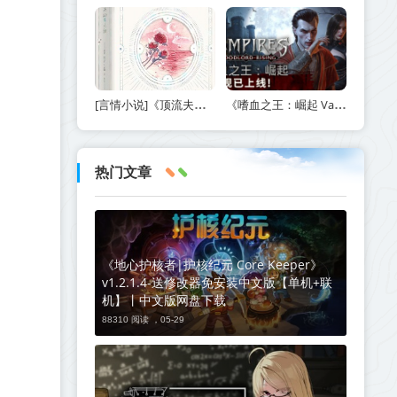
[言情小说]《顶流夫妇有点甜》作者：图样先森【完结】丨小说资源百度网盘免费txt下载
《嗜血之王：崛起 Vampires Bloodlord Rising》v1.5.0.21247-免安装中文版【单机+联机】丨中文版网盘下载
热门文章
《地心护核者|护核纪元 Core Keeper》
v1.2.1.4-送修改器免安装中文版【单机+联
机】丨中文版网盘下载
88310 阅读 ，
05-29