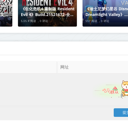
《生化危机4 重制版 Resident
《迪士尼梦幻星谷 Disn
中文版
Evil 4》Build.21521672-全
Dreamlight Valley》
DLC+新增艾达王DLC丨中文版
v1.20.11.14-豪华版+全
5.05 K 阅读 ，
0 评论
557 阅读 ，
0 评论
网盘下载
DLC+送修改器丨中文
下载