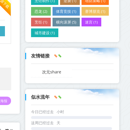
资源下载
烹饪制作 (1)
逆袭 (1)
塔防策略 (1)
恐龙 (2)
体育竞技 (1)
赛博朋克 (1)
烹饪 (1)
横向滚屏 (5)
迷宫 (1)
城市建设 (1)
友情链接
次元share
似水流年
海报
今日已经过去
小时
这周已经过去
天