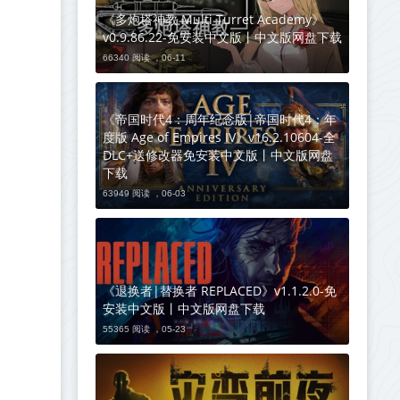
《多炮塔神教 Multi Turret Academy》
v0.9.86.22-免安装中文版丨中文版网盘下载
66340 阅读 ，
06-11
《帝国时代4：周年纪念版|帝国时代4：年
度版 Age of Empires IV》v16.2.10604-全
DLC+送修改器免安装中文版丨中文版网盘
下载
63949 阅读 ，
06-03
《退换者|替换者 REPLACED》v1.1.2.0-免
安装中文版丨中文版网盘下载
55365 阅读 ，
05-23