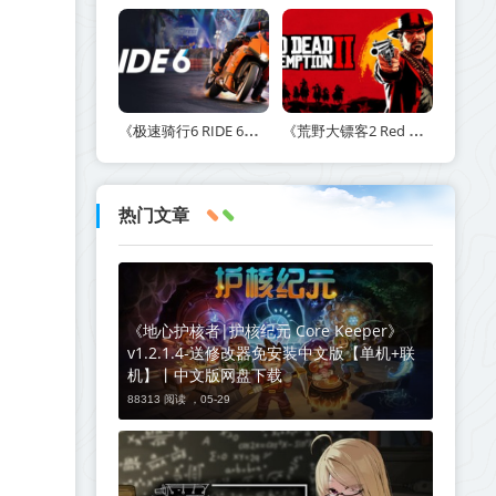
《极速骑行6 RIDE 6》v20260511-免安装中文版丨中文版网盘下载
《荒野大镖客2 Red Dead Redemption 2》v1491.50-打包mod+送修改器丨中文版网盘下载
热门文章
《地心护核者|护核纪元 Core Keeper》
v1.2.1.4-送修改器免安装中文版【单机+联
机】丨中文版网盘下载
88313 阅读 ，
05-29