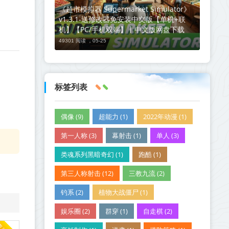
《超市模拟器 Supermarket Simulator》
v1.3.1-送修改器免安装中文版【单机+联
机】【PC/手机双端】丨中文版网盘下载
49301 阅读 ，
05-25
标签列表
偶像 (9)
超能力 (1)
2022年动漫 (1)
第一人称 (3)
幕射击 (1)
单人 (3)
类魂系列黑暗奇幻 (1)
跑酷 (1)
第三人称射击 (12)
三教九流 (2)
钓系 (2)
植物大战僵尸 (1)
娱乐圈 (2)
群穿 (1)
自走棋 (2)