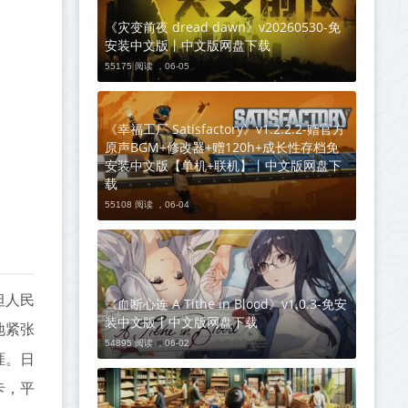
《灾变前夜 dread dawn》v20260530-免
安装中文版丨中文版网盘下载
55175 阅读 ，
06-05
《幸福工厂 Satisfactory》v1.2.2.2-赠官方
原声BGM+修改器+赠120h+成长性存档免
安装中文版【单机+联机】丨中文版网盘下
载
55108 阅读 ，
06-04
坦人民
《血断心连 A Tithe in Blood》v1.0.3-免安
装中文版丨中文版网盘下载
地紧张
54895 阅读 ，
06-02
涯。日
卡，平