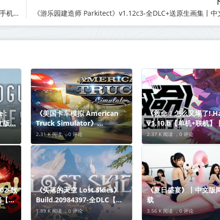
《高达破坏者4 GUNDAM BREAKER 4》v1.012-送修改器【PC/手机双端】丨中文版网盘下载
 :
《美国卡车模拟 American
《救命！怎么又塌了! Ha
中文版网
Truck Simulator》
v1.10.b【单机+联机
v1.57.2.3-全DLC【单机+联
版网盘下载
2.31 K 阅读 ，
0 评论
2.37 K 阅读 ，
0 评论
机】丨中文版网盘下载
.02-数
《失落的天空 Lost Skies》
《夏日盛宴》丨中文版
档【单
Build.20984397-全DLC【单
载
下载
机+联机】丨中文版网盘下载
1.89 K 阅读 ，
0 评论
3.56 K 阅读 ，
0 评论