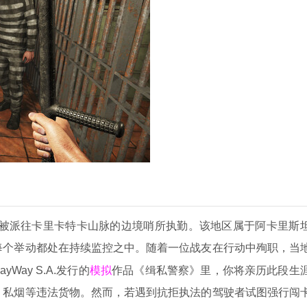
，被派往卡里卡特卡山脉的边境哨所执勤。该地区属于阿卡里斯
每个举动都处在持续监控之中。随着一位战友在行动中殉职，当
模拟
Way S.A.发行的
作品《缉私警察》里，你将亲历此段生
、私烟等违法货物。然而，若遇到抗拒执法的驾驶者试图强行闯