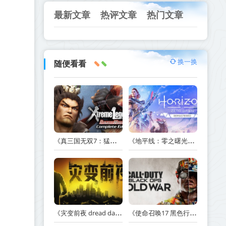
最新文章
热评文章
热门文章
换一换
随便看看
《真三国无双7：猛将传完全版 DYNASTY WARRIORS 7: Xtreme Legends Complete Edition》Build.3602035-免安装中文版【PC/手机双端】丨中文版
《地平线：零之曙光重制版 Horizon Zero Dawn Remastered》v1.5.89.0-送修改器丨中文版网盘下载
《灾变前夜 dread dawn》v20260530-免安装中文版丨中文版网盘下载
《使命召唤17 黑色行动 冷战 Call of Duty: Black Ops Cold War》v1.34.1.15931218-全DLC+送修改器丨中文版网盘下载