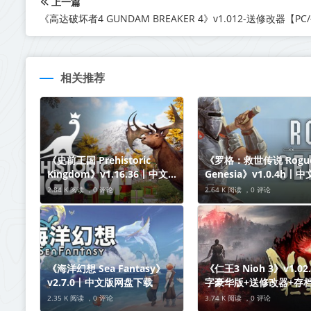
上一篇
相关推荐
《史前王国 Prehistoric
《罗格：救世传说 Rogue
Kingdom》v1.16.36丨中文版
Genesia》v1.0.4h丨
网盘下载
盘下载
2.84 K 阅读 ，
0 评论
2.64 K 阅读 ，
0 评论
《海洋幻想 Sea Fantasy》
《仁王3 Nioh 3》v1.02
v2.7.0丨中文版网盘下载
字豪华版+送修改器+存
机+联机】丨中文版网盘
2.35 K 阅读 ，
0 评论
3.74 K 阅读 ，
0 评论