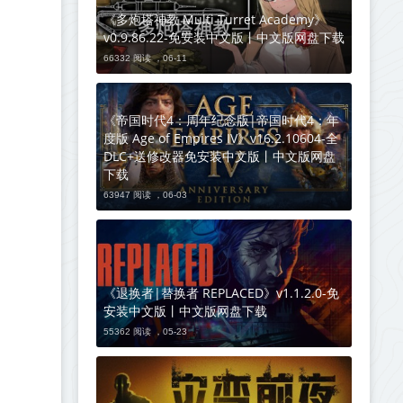
《多炮塔神教 Multi Turret Academy》
v0.9.86.22-免安装中文版丨中文版网盘下载
66332 阅读 ，
06-11
《帝国时代4：周年纪念版|帝国时代4：年
度版 Age of Empires IV》v16.2.10604-全
DLC+送修改器免安装中文版丨中文版网盘
下载
63947 阅读 ，
06-03
《退换者|替换者 REPLACED》v1.1.2.0-免
安装中文版丨中文版网盘下载
55362 阅读 ，
05-23