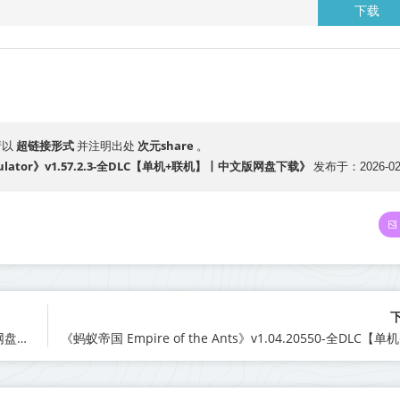
下载
超链接形式
次元share
请以
并注明出处
。
mulator》v1.57.2.3-全DLC【单机+联机】丨中文版网盘下载》
发布于：2026-02
《救命！怎么又塌了! Haste》v1.10.b【单机+联机】丨中文版网盘下载