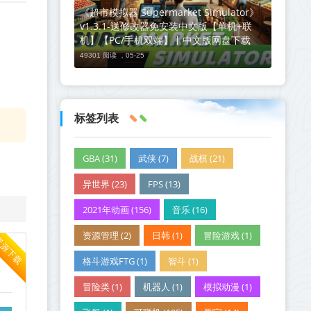
《超市模拟器 Supermarket Simulator》
v1.3.1-送修改器免安装中文版【单机+联
机】【PC/手机双端】丨中文版网盘下载
49301 阅读 ，
05-25
标签列表
GBA (31)
武侠 (7)
战棋 (21)
异世界 (23)
FPS (13)
2021年动画 (156)
音乐 (16)
资源管理 (2)
日韩 (1)
冒险游戏 (1)
资源下载
格斗游戏FTG (1)
智斗 (1)
冒险类 (1)
机器人 (1)
模拟动漫 (1)