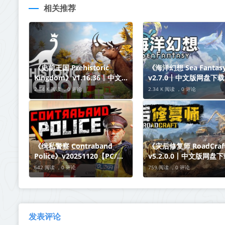
相关推荐
《史前王国 Prehistoric
《海洋幻想 Sea Fantas
Kingdom》v1.16.36丨中文版
v2.7.0丨中文版网盘下载
网盘下载
2.84 K 阅读 ，
0 评论
2.34 K 阅读 ，
0 评论
《缉私警察 Contraband
《​灾后修复师 RoadCraf
Police》v20251120【PC/手
v5.2.0.0丨中文版网盘
机双端】丨中文版网盘下载
642 阅读 ，
0 评论
759 阅读 ，
0 评论
发表评论