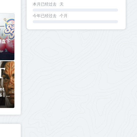
本月已经过去
天
今年已经过去
个月
网盘下
nt
546丨中