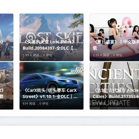
y》
《失落的天空 Lost Skies》
《夏日盛宴》丨中文版
Build.20984397-全DLC【单
载
机+联机】丨中文版网盘下载
1.89 K 阅读 ，
0 评论
3.55 K 阅读 ，
0 评论
t》
《CarX街头|街头赛车 CarX
《古城|古代城市 Ancie
下载
Street》v1.10.1-全DLC丨中
Cities》Build.21735
文版网盘下载
文版网盘下载
839 阅读 ，
0 评论
851 阅读 ，
0 评论