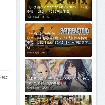
《灾变前夜 dread dawn》v20260530-免
安装中文版丨中文版网盘下载
55170 阅读 ，
06-05
《幸福工厂 Satisfactory》v1.2.2.2-赠官方
原声BGM+修改器+赠120h+成长性存档免
安装中文版【单机+联机】丨中文版网盘下
载
55106 阅读 ，
06-04
美知名
《血断心连 A Tithe in Blood》v1.0.3-免安
装中文版丨中文版网盘下载
54895 阅读 ，
06-02