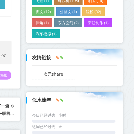
飞船 (1)
可联机 (105)
刷宝 (14)
爽文 (12)
公路文 (1)
轻松 (32)
摔角 (1)
东方玄幻 (2)
烹饪制作 (1)
汽车模拟 (1)
-07
友情链接
次元share
海报
似水流年
下一篇
《蚂蚁帝国 Empire of the Ants》v1.04.20550-全DLC【单机+联机】丨中文版网盘下载
今日已经过去
小时
这周已经过去
天