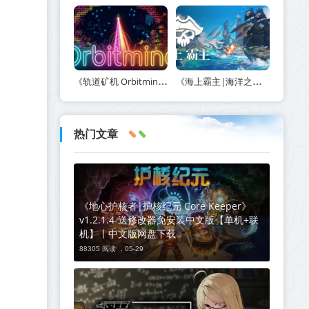
《轨道矿机 Orbitmine》Build.24135737-免安装中文版丨中文版网盘下载
《海上霸主|海洋之王|七海之王 King of Seas》v1.20-免安装中文版丨中文版网盘下载
热门文章
《地心护核者|护核纪元 Core Keeper》
v1.2.1.4-送修改器免安装中文版【单机+联
机】丨中文版网盘下载
88305 阅读 ，
05-29