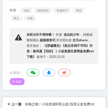
标签：
强强
情有独钟
穿越时空
系统
爽文
沙雕
追仙的少年
未经允许不得转载！
作者:
，转载或
超链接形式
次元share
复制请以
并注明出处
。
《[穿越重生] 《皇位非我不可吗》作
原文地址：
者：春风遥【完结】丨小说资源百度网盘免费txt
下载》
发布于：2025-12-15
分享到：
海报
上一篇
传颂之物丨小说资源阿里云盘/迅雷云盘免费txt下载