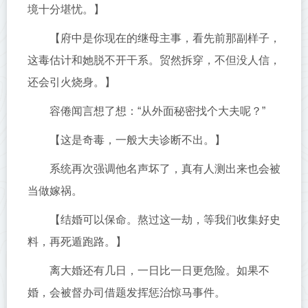
境十分堪忧。】
【府中是你现在的继母主事，看先前那副样子，
这毒估计和她脱不开干系。贸然拆穿，不但没人信，
还会引火烧身。】
容倦闻言想了想：“从外面秘密找个大夫呢？”
【这是奇毒，一般大夫诊断不出。】
系统再次强调他名声坏了，真有人测出来也会被
当做嫁祸。
【结婚可以保命。熬过这一劫，等我们收集好史
料，再死遁跑路。】
离大婚还有几日，一日比一日更危险。如果不
婚，会被督办司借题发挥惩治惊马事件。