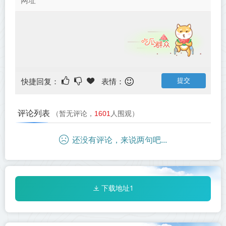
快捷回复：
表情：
评论列表
（暂无评论，
1601
人围观）
还没有评论，来说两句吧...
下载地址1