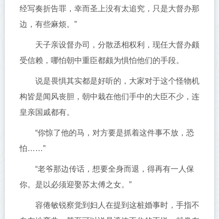
经写奏折告罪，幸而圣上没有太追究，只是大督办那
边，有些麻烦。”
天子亲设督办司，分散丞相权利，现任大督办颇
受信赖，哪怕朝中重臣都颇为惧怕他们的手段。
说是畏惧其实都是好听的，大家对于这个怪物机
构皆是闻风丧胆，朝中栽在他们手中的大臣不少，连
皇亲国戚都有。
“你惊了他的马，对方要是抓着这件事不放，恐
怕……”
“老爷那边传话，想要全身而退，得再有一人保
你。是以必须迎娶苏太傅之女。”
容倦敏锐察觉到妇人在提到这桩婚事时，手指不