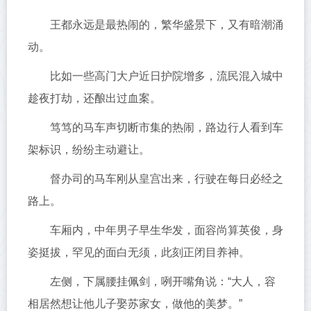
王都永远是最热闹的，繁华盛景下，又有暗潮涌
动。
比如一些高门大户近日护院增多，流民混入城中
趁夜打劫，还酿出过血案。
笃笃的马车声切断市集的热闹，路边行人看到车
架标识，纷纷主动避让。
督办司的马车刚从皇宫出来，行驶在每日必经之
路上。
车厢内，中年男子早生华发，面容尚算英俊，身
姿挺拔，罕见的面白无须，此刻正闭目养神。
左侧，下属腰挂佩剑，咧开嘴角说：“大人，容
相居然想让他儿子娶苏家女，做他的美梦。”