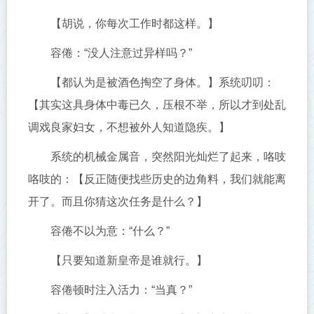
【胡说，你每次工作时都这样。】
容倦：“没人注意过异样吗？”
【都认为是被酒色掏空了身体。】系统叨叨：
【其实这具身体中毒已久，压根不举，所以才到处乱
调戏良家妇女，不想被外人知道隐疾。】
系统的机械金属音，突然阳光灿烂了起来，咯吱
咯吱的：【反正随便找些历史的边角料，我们就能离
开了。而且你猜这次任务是什么？】
容倦不以为意：“什么？”
【只要知道新皇帝是谁就行。】
容倦顿时注入活力：“当真？”