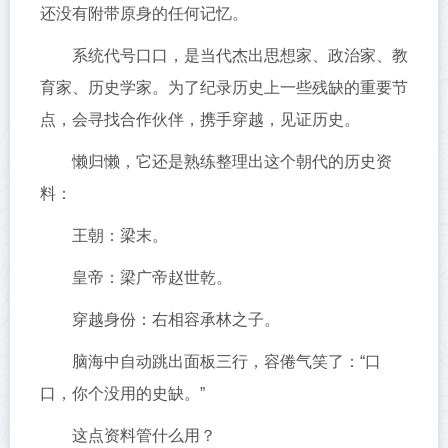
还没有附带原身的任何记忆。
系统代号口口，是当代杰出思想家、政治家、教
育家、历史学家。为了纪录历史上一些残缺的重要节
点，会寻找合作伙伴，携手穿越，见证历史。
懒归懒，它还是熟练整理出这个朝代的历史资
料：
王朝：梁末。
皇帝：梁广帝赵世乾。
穿越身份：右相容承林之子。
脑海中自动跳出面板三行，容倦气笑了：“口
口，你个没用的史缺。”
这点资料管什么用？