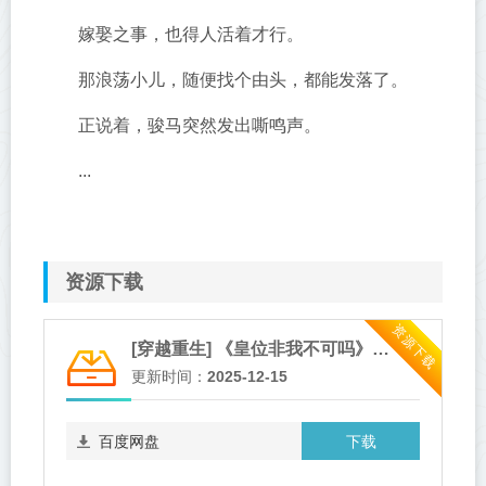
嫁娶之事，也得人活着才行。
那浪荡小儿，随便找个由头，都能发落了。
正说着，骏马突然发出嘶鸣声。
...
资源下载
资源下载
[穿越重生] 《皇位非我不可吗》作者：春风遥【完结】
更新时间：
2025-12-15
下载
百度网盘