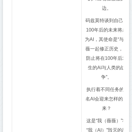
边。
码兹莫特谈到自己在
100年后的未来将成
为AI，其使命是“与薇
薇一起修正历史，并
防止将在100年后发
生的AI与人类的战
争”。
执行着不同任务的2
名AI会迎来怎样的未
来？
这是“我（薇薇）”将
“我（AI）”毁灭的故