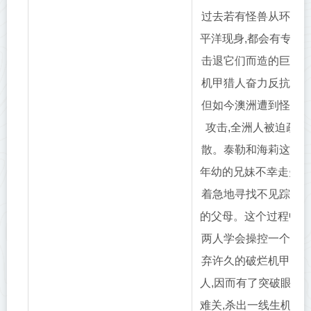
过去若有怪兽从环太
平洋现身,都会有专为
击退它们而造的巨大
机甲猎人奋力反抗。
但如今澳洲遭到怪兽
攻击,全洲人被迫疏
散。泰勒和海莉这对
年幼的兄妹不幸走失,
着急地寻找不见踪影
的父母。这个过程中,
两人学会操控一个废
弃许久的破烂机甲猎
人,因而有了突破眼前
难关,杀出一线生机的