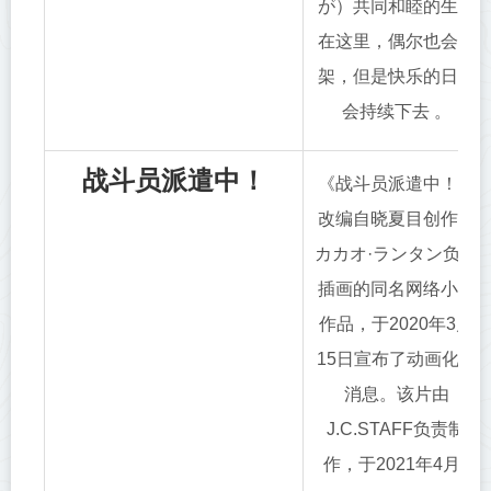
が）共同和睦的生活
在这里，偶尔也会吵
架，但是快乐的日子
会持续下去 。
战斗员派遣中！
《战斗员派遣中！》
改编自晓夏目创作，
カカオ·ランタン负责
插画的同名网络小说
作品，于2020年3月
15日宣布了动画化的
消息。该片由
J.C.STAFF负责制
作，于2021年4月4