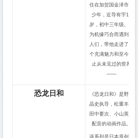
住在加贺国金泽市的
少年，近导有宇15
岁，初中三年级。因
为机缘巧合而遇到的
人们，带他走进了一
个充满魅力和至今为
止从未见过的世界
——
恐龙日和
《恐龙日和》是野中
晶史执导，松重丰、
田中要次、小山英二
配音的动画作品。
该系列是日本原创的