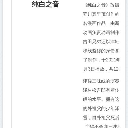
纯白之音
《纯白之音》改编自
罗川真里茂创作的同
名漫画作品，由新锐
动画负责动画制作。
吉田兄弟还以津轻三
味线监修的身份参与
了制作，于2021年4
月3日播放，共12集
津轻三味线的演奏者
泽村松吾郎有着传说
般的水平。拥有这样
的外祖父的少年泽村
雪，自外祖父死后，
变得不会弹三味线