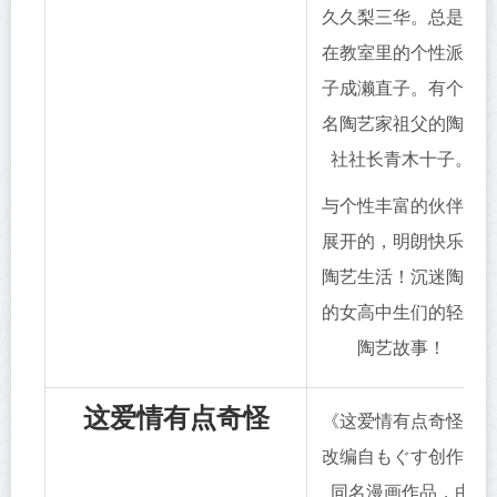
久久梨三华。总是呆
在教室里的个性派女
子成濑直子。有个知
名陶艺家祖父的陶艺
社社长青木十子。
与个性丰富的伙伴们
展开的，明朗快乐的
陶艺生活！沉迷陶艺
的女高中生们的轻松
陶艺故事！
这爱情有点奇怪
《这爱情有点奇怪》
改编自もぐす创作的
同名漫画作品，由