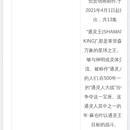
负责动画制作,于
2021年4月1日起播
出，共13集
“通灵王(SHAMAN
KING)”,那是掌管森罗
万象的星球之王。能
够与神明或灵体交
流、被称作“通灵人”
的人们,在500年一度
的“通灵人大战”当中
争夺这一宝座。这些
通灵人其中之一的少
年·麻仓叶以通灵王为
目标的战斗。