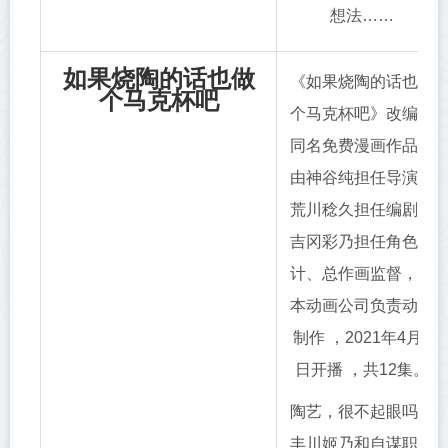
想法……
如果烧陶的话也做
《如果烧陶的话也做
个马克杯吧
个马克杯吧》改编自
同名免费漫画作品，
由神谷纯担任导演，
荒川稔久担任编剧，
吉冈彩乃担任角色设
计、总作画监督，日
本动画公司负责动画
制作 ，2021年4月2
日开播 ，共12集。
陶艺，很不起眼吗？
丰川姬乃和自谋职业