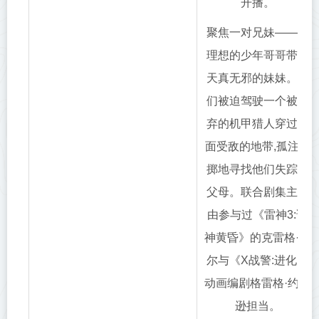
开播。
聚焦一对兄妹——有
理想的少年哥哥带着
天真无邪的妹妹。他
们被迫驾驶一个被遗
弃的机甲猎人穿过四
面受敌的地带,孤注一
掷地寻找他们失踪的
父母。联合剧集主管
由参与过《雷神3:诸
神黄昏》的克雷格·凯
尔与《X战警:进化》
动画编剧格雷格·约翰
逊担当。