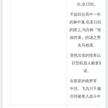
出,全12回。
不如归台高中一年生
的麻中蓬,在某日回家
的路上,与自称『怪兽
操控者』的谜之男子
失马相遇。
突然出现的怪兽以及
巨型机器人戴拿赛
诺。
在那里的南梦芽、山
中历、飞鸟川千濑也
共同被卷入战斗中。