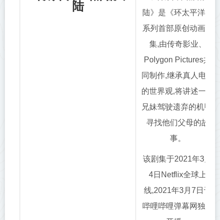
陆
陆》是《环太平洋》
系列首部原创动画剧
集,由传奇影业、
Polygon Pictures共
同制作,继承真人电影
的世界观,将讲述一对
兄妹驾驶遗弃的机甲,
寻找他们父母的故
事。
该剧集于2021年3月
4日Netflix全球上
线,2021年3月7日于
哔哩哔哩弹幕网独家