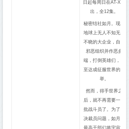
日起每周日在AT-X播
出，全12集。
秘密结社如月。现代
地球上无人不知无人
不晓的大企业，自称
邪恶组织并作恶多
端，打倒英雄们，甚
至达成征服世界的壮
举。
然而，得手世界之
后，就不再需要一大
批战斗员了。为了解
决裁员问题，如月的
最高干部们将宇宙视