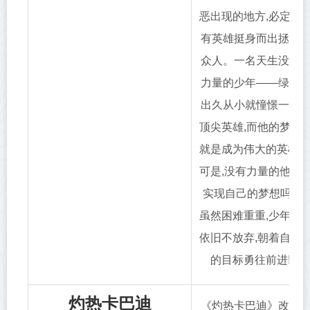
恶出现的地方,必定会
有英雄挺身而出拯救
众人。一名天生没有
力量的少年——绿谷
出久从小就憧憬一位
顶尖英雄,而他的梦想
就是成为伟大的英雄,
可是,没有力量的他能
实现自己的梦想吗?
虽然困难重重,少年却
依旧不放弃,朝着自己
的目标勇往前进!
灼热卡巴迪
《灼热卡巴迪》改编