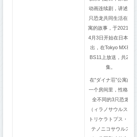
动画连续剧，讲述三
只恐龙共同生活在公
寓的故事，于2021年
4月3日开始在日本播
出，在Tokyo MX和
BS11上放送，共26
集。
在“ダイナ荘”公寓的
一个房间里，性格完
全不同的3只恐龙
（ィラノサウルス・
トリケラトプス・ス
テノニコサウルス