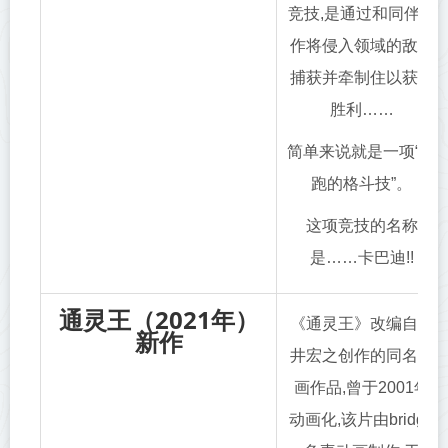
竞技,是通过和同伴合
作将侵入领域的敌方
捕获并牵制住以获得
胜利……
简单来说就是一项“奔
跑的格斗技”。
这项竞技的名称
是……卡巴迪!!
通灵王（2021年）
《通灵王》改编自武
新作
井宏之创作的同名漫
画作品,曾于2001年
动画化,该片由bridge