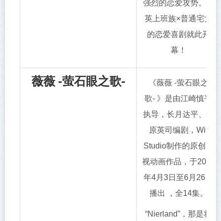
强烈的恋爱攻势。精
英上班族×普通宅女
的恋爱喜剧就此开
幕！
薇薇 -萤石眼之歌-
《薇薇 -萤石眼之
歌- 》是由江崎慎平
执导，长月达平、梅
原英司编剧，Wit
Studio制作的原创电
视动画作品，于2021
年4月3日至6月26日
播出 ，全14集。
“Nierland”，那是将