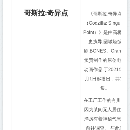
哥斯拉:奇异点
《哥斯拉:奇异点
（Godzilla: Singular
Point）》是由高桥敦
史执导,圆城塔编
剧,BONES、Orange
负责制作的原创电视
动画作品,于2021年4
月1日起播出，共13
集。
在工厂工作的有川结,
因为某间无人居住的
洋房有着神秘气息而
前往调查。 与此同