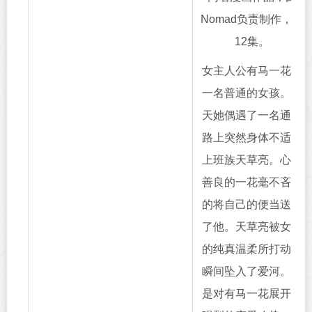
Nomad负责制作，共
12集。
女主人公有马一花是
一名普通的女孩。一
天她偶遇了一名通勤
路上突然身体不适的
上班族天草亮。心地
善良的一花毫不吝啬
的将自己的便当送给
了他。天草亮被女孩
的纯真温柔所打动，
瞬间坠入了爱河。于
是对有马一花展开了