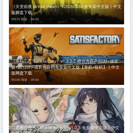
《灾变前夜 dread dawn》v20260530-免安装中文版丨中文
版网盘下载
55170 阅读 ，
06-05
《幸福工厂 Satisfactory》v1.2.2.2-赠官方原声BGM+修改
器+赠120h+成长性存档免安装中文版【单机+联机】丨中文
版网盘下载
55106 阅读 ，
06-04
《血断心连 A Tithe in Blood》v1.0.3-免安装中文版丨中文