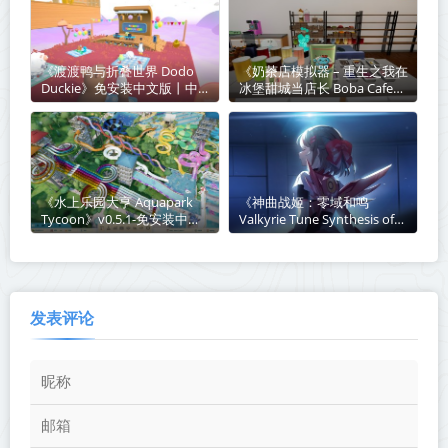
《渡渡鸭与折叠世界 Dodo
《奶茶店模拟器 – 重生之我在
Duckie》免安装中文版丨中
冰堡甜城当店长 Boba Cafe
文版网盘下载
Simulator》v1.034-免安装中
文版丨中文版网盘下载
《水上乐园大亨 Aquapark
《神曲战姬：零域和鸣
Tycoon》v0.5.1-免安装中文
Valkyrie Tune Synthesis of
版丨中文版网盘下载
Souls》Build.23850624-免安
装中文版丨中文版网盘下载
发表评论