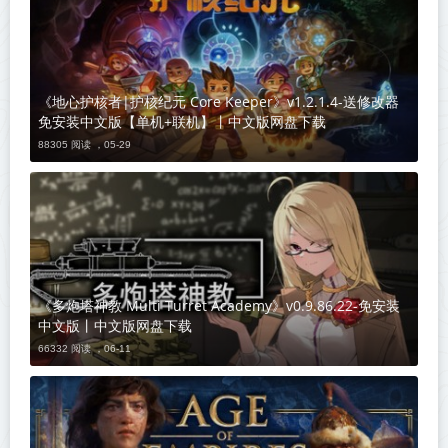
《地心护核者|护核纪元 Core Keeper》v1.2.1.4-送修改器
免安装中文版【单机+联机】丨中文版网盘下载
88305 阅读 ，
05-29
《多炮塔神教 Multi Turret Academy》v0.9.86.22-免安装
中文版丨中文版网盘下载
66332 阅读 ，
06-11