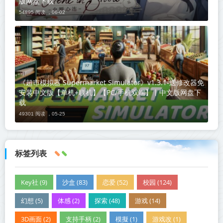
版网盘下载
54895 阅读 ，
06-02
《超市模拟器 Supermarket Simulator》v1.3.1-送修改器免
安装中文版【单机+联机】【PC/手机双端】丨中文版网盘下
载
49301 阅读 ，
05-25
标签列表
Key社 (9)
沙盒 (83)
恋爱 (52)
校园 (124)
幻想 (5)
体感 (2)
探索 (48)
游戏 (14)
3D画面 (2)
支持手柄 (2)
模擬 (1)
游戏改 (1)