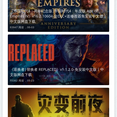
《帝国时代4：周年纪念版|帝国时代4：年度版 Age of
Empires IV》v16.2.10604-全DLC+送修改器免安装中文版丨
中文版网盘下载
63947 阅读 ，
06-03
《退换者|替换者 REPLACED》v1.1.2.0-免安装中文版丨中
文版网盘下载
55362 阅读 ，
05-23