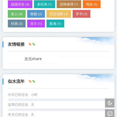
战国历史 (4)
多结局 (1)
恐怖推理 (1)
驾驶 (6)
多人 (4)
救赎 (2)
宫廷侯爵 (3)
穿书 (3)
经典 (3)
宫斗 (1)
航海 (1)
友情链接
次元share
似水流年
今日已经过去
小时
这周已经过去
天
本月已经过去
天