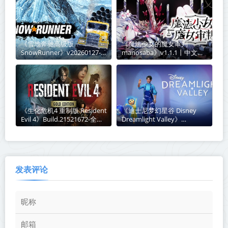
《雪地奔驰高级版
《魔法少女的魔女审判
SnowRunner》v20260127-
manosaba》v1.1.1丨中文版
全DLC+送修改器【单机+联
网盘下载
机】丨中文版网盘下载
《生化危机4 重制版 Resident
《迪士尼梦幻星谷 Disney
Evil 4》Build.21521672-全
Dreamlight Valley》
DLC+新增艾达王DLC丨中文
v1.20.11.14-豪华版+全
版网盘下载
DLC+送修改器丨中文版网盘
下载
发表评论