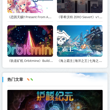
《恋因天赐!! Present From Angel Template!! An Angel's Gift》Build.23930554-免安装中文版丨中文版网盘下载
《零希沃特 ZERO Sievert》v1.2.59-免安装中文版丨中文版网盘下载
《轨道矿机 Orbitmine》Build.24135737-免安装中文版丨中文版网盘下载
《海上霸主|海洋之王|七海之王 King of Seas》v1.20-免安装中文版丨中文版网盘下载
热门文章