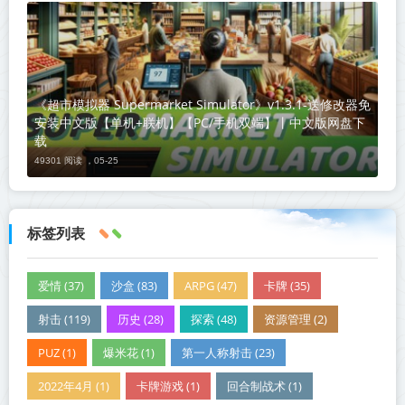
《超市模拟器 Supermarket Simulator》v1.3.1-送修改器免
安装中文版【单机+联机】【PC/手机双端】丨中文版网盘下
载
49301 阅读 ，
05-25
标签列表
爱情 (37)
沙盒 (83)
ARPG (47)
卡牌 (35)
射击 (119)
历史 (28)
探索 (48)
资源管理 (2)
PUZ (1)
爆米花 (1)
第一人称射击 (23)
2022年4月 (1)
卡牌游戏 (1)
回合制战术 (1)