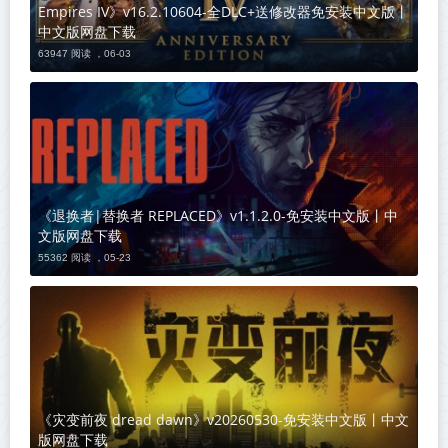
Empires IV》v16.2.10604-全DLC+送修改器免安装中文版丨
中文版网盘下载
63947 阅读 ，
06-03
《退换者|替换者 REPLACED》v1.1.2.0-免安装中文版丨中
文版网盘下载
55362 阅读 ，
05-23
《灾变前夜 dread dawn》v20260530-免安装中文版丨中文
版网盘下载