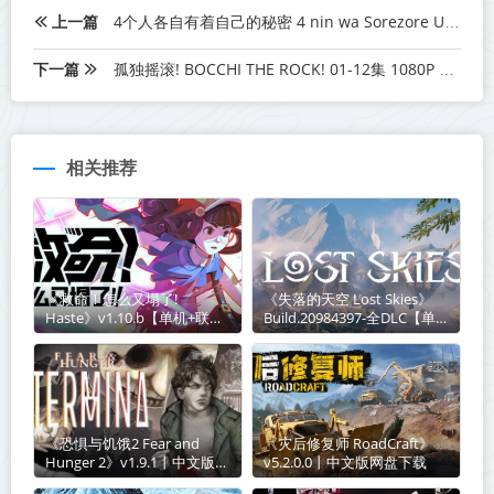
上一篇
4个人各自有着自己的秘密 4 nin wa Sorezore Uso wo Tsuku 01-11 1080P MP4 简中 2022年十月新番
下一篇
孤独摇滚! BOCCHI THE ROCK! 01-12集 1080P 简体 MP4 2022年十月新番
相关推荐
《救命！怎么又塌了!
《失落的天空 Lost Skies》
Haste》v1.10.b【单机+联
Build.20984397-全DLC【单机
机】丨中文版网盘下载
+联机】丨中文版网盘下载
《恐惧与饥饿2 Fear and
《​灾后修复师 RoadCraft》
Hunger 2》v1.9.1丨中文版网
v5.2.0.0丨中文版网盘下载
盘下载