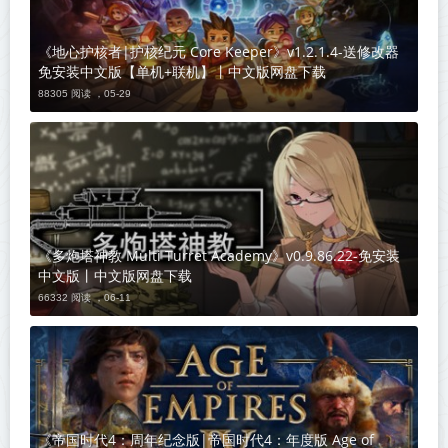
《地心护核者|护核纪元 Core Keeper》v1.2.1.4-送修改器
免安装中文版【单机+联机】丨中文版网盘下载
88305 阅读 ，
05-29
《多炮塔神教 Multi Turret Academy》v0.9.86.22-免安装
中文版丨中文版网盘下载
66332 阅读 ，
06-11
《帝国时代4：周年纪念版|帝国时代4：年度版 Age of