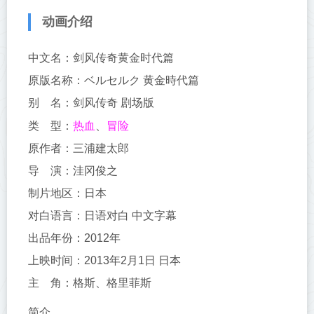
动画介绍
中文名：剑风传奇黄金时代篇
原版名称：ベルセルク 黄金時代篇
别 名：剑风传奇 剧场版
热血
冒险
类 型：
、
原作者：三浦建太郎
导 演：洼冈俊之
制片地区：日本
对白语言：日语对白 中文字幕
出品年份：2012年
上映时间：2013年2月1日 日本
主 角：格斯、格里菲斯
简介