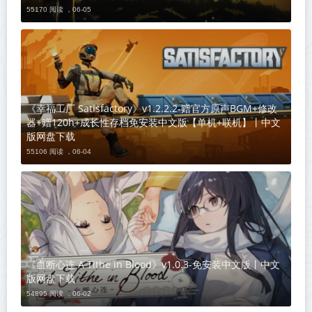
55170 阅读 ，
06-05
《幸福工厂 Satisfactory》v1.2.2.2-赠官方原声BGM+修改
器+赠120h+成长性存档免安装中文版【单机+联机】丨中文
版网盘下载
55106 阅读 ，
06-04
《血断心连 A Tithe in Blood》v1.0.3-免安装中文版丨中文
版网盘下载
54895 阅读 ，
06-02