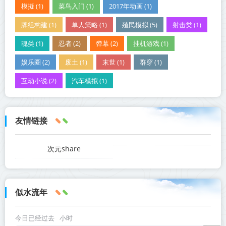
模擬 (1)
菜鸟入门 (1)
2017年动画 (1)
牌组构建 (1)
单人策略 (1)
殖民模拟 (5)
射击类 (1)
魂类 (1)
忍者 (2)
弹幕 (2)
挂机游戏 (1)
娱乐圈 (2)
废土 (1)
末世 (1)
群穿 (1)
互动小说 (2)
汽车模拟 (1)
友情链接
次元share
似水流年
今日已经过去
小时