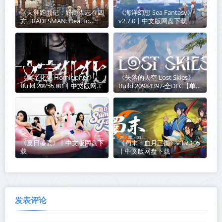
《天涯跑商记：好商人志在四
《海洋幻想 Sea Fantasy》
方 TRADESMAN: Deal to
v2.7.0丨中文版网盘下载
Dealer》Build.21003541丨中
文版网盘下载
《文字化化 Homicipher》
《失落的天空 Lost Skies》
Build.20755381丨中文版网盘
Build.20984397-全DLC【单机
下载
+联机】丨中文版网盘下载
《夏日盛宴》丨中文版网盘下
《蜀末：血月三国》v3.7.105
载
丨中文版网盘下载
发表评论