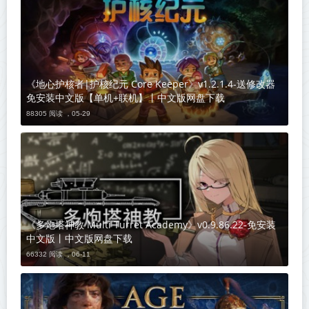
《地心护核者|护核纪元 Core Keeper》v1.2.1.4-送修改器
免安装中文版【单机+联机】丨中文版网盘下载
88305 阅读 ，
05-29
《多炮塔神教 Multi Turret Academy》v0.9.86.22-免安装
中文版丨中文版网盘下载
66332 阅读 ，
06-11