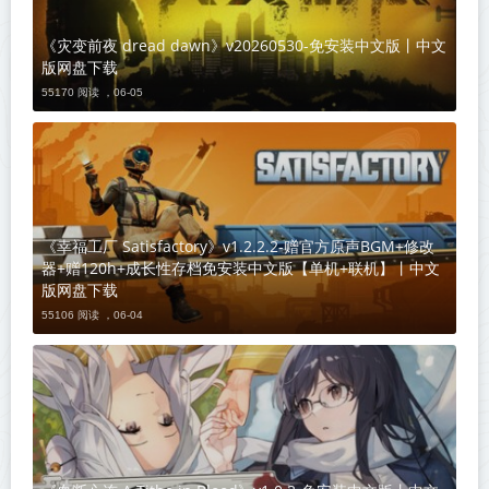
《灾变前夜 dread dawn》v20260530-免安装中文版丨中文
版网盘下载
55170 阅读 ，
06-05
《幸福工厂 Satisfactory》v1.2.2.2-赠官方原声BGM+修改
器+赠120h+成长性存档免安装中文版【单机+联机】丨中文
版网盘下载
55106 阅读 ，
06-04