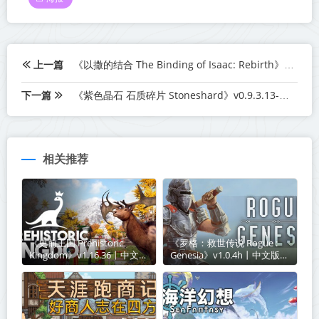
上一篇
《以撒的结合 The Binding of Isaac: Rebirth》v1.9.7.11-送修改器+重生+忏悔+胎衣DLC【单机+联机】丨中文版网盘下载
下一篇
《紫色晶石 石质碎片 Stoneshard》v0.9.3.13-送修改器+赠满级初始存档+赠原声音乐+附MOD整合版丨中文版网盘下载
相关推荐
《史前王国 Prehistoric
《罗格：救世传说 Rogue :
Kingdom》v1.16.36丨中文版
Genesia》v1.0.4h丨中文版网
网盘下载
盘下载