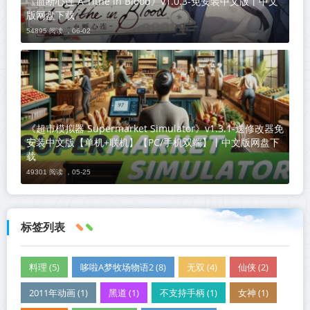
《血断心连 A Tithe in Blood》v1.0.3-免安装中文版丨中文
版网盘下载
54895 阅读 ，
06-02
《超市模拟器 Supermarket Simulator》v1.3.1-送修改器免
安装中文版【单机+联机】【PC/手机双端】丨中文版网盘下
载
49301 阅读 ，
05-25
标签列表
料理 (5)
哆啦A梦牧场物语2 (8)
无双 (4)
仙侠 (2)
2011年动画 (1)
黑道 (1)
不支持手柄 (1)
女神 (1)