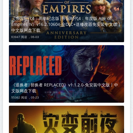
《帝国时代4：周年纪念版|帝国时代4：年度版 Age of
Empires IV》v16.2.10604-全DLC+送修改器免安装中文版丨
中文版网盘下载
63947 阅读 ，
06-03
《退换者|替换者 REPLACED》v1.1.2.0-免安装中文版丨中
文版网盘下载
55362 阅读 ，
05-23