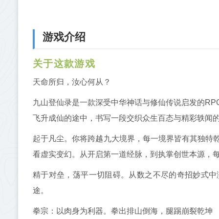
游戏介绍
关于这款游戏
天命所归，汝心何从？
九山登仙录是一款深受中华神话与修仙传说启发的RP
飞升成仙的途中，书写一段交织众生百态与精彩轶闻
起于凡尘。你将跨越九大境界，每一境界皆有其独特
看虚实变幻。从开启第一道经脉，到执掌创世本源，
精于对垒，荡平一切阻碍。从数之不尽的奇招妙式中
途。
拳宗：以肉身为利器。拳出排山倒海，腿踢崩裂乾坤