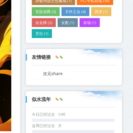
类银河战士恶魔城 (1)
PC/手机双端 (58)
宫廷侯爵 (3)
天作之合 (4)
群穿 (1)
自走棋 (2)
女配 (1)
农场 (1)
烹饪 (1)
友情链接
次元share
似水流年
今日已经过去
小时
这周已经过去
天