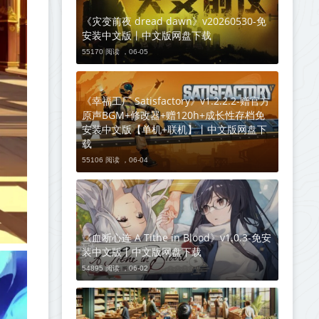
《灾变前夜 dread dawn》v20260530-免
安装中文版丨中文版网盘下载
55170 阅读 ，
06-05
《幸福工厂 Satisfactory》v1.2.2.2-赠官方
原声BGM+修改器+赠120h+成长性存档免
安装中文版【单机+联机】丨中文版网盘下
载
55106 阅读 ，
06-04
《血断心连 A Tithe in Blood》v1.0.3-免安
装中文版丨中文版网盘下载
54895 阅读 ，
06-02