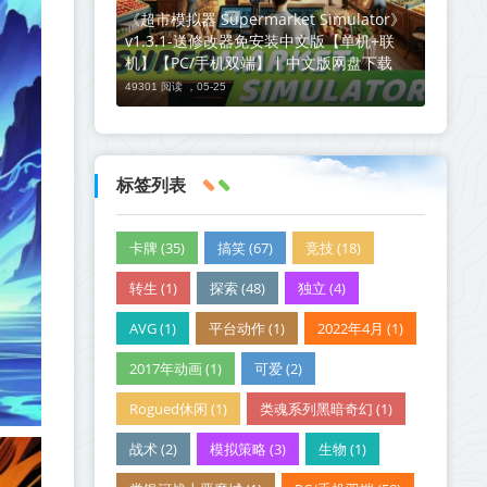
《超市模拟器 Supermarket Simulator》
v1.3.1-送修改器免安装中文版【单机+联
机】【PC/手机双端】丨中文版网盘下载
49301 阅读 ，
05-25
标签列表
卡牌 (35)
搞笑 (67)
竞技 (18)
转生 (1)
探索 (48)
独立 (4)
AVG (1)
平台动作 (1)
2022年4月 (1)
2017年动画 (1)
可爱 (2)
Rogued休闲 (1)
类魂系列黑暗奇幻 (1)
战术 (2)
模拟策略 (3)
生物 (1)