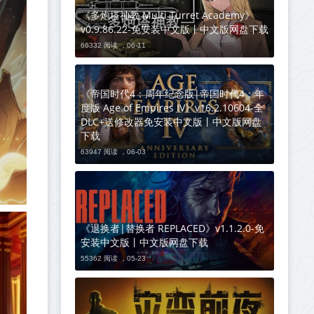
《多炮塔神教 Multi Turret Academy》
v0.9.86.22-免安装中文版丨中文版网盘下载
66332 阅读 ，
06-11
《帝国时代4：周年纪念版|帝国时代4：年
度版 Age of Empires IV》v16.2.10604-全
DLC+送修改器免安装中文版丨中文版网盘
下载
63947 阅读 ，
06-03
《退换者|替换者 REPLACED》v1.1.2.0-免
安装中文版丨中文版网盘下载
55362 阅读 ，
05-23