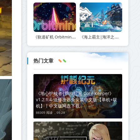
《轨道矿机 Orbitmine》Build.24135737-免安装中文版丨中文版网盘下载
《海上霸主|海洋之王|七海之王 King of Seas》v1.20-免安装中文版丨中文版网盘下载
热门文章
《地心护核者|护核纪元 Core Keeper》
v1.2.1.4-送修改器免安装中文版【单机+联
机】丨中文版网盘下载
88305 阅读 ，
05-29