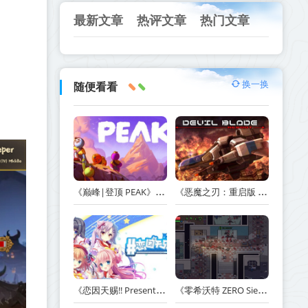
最新文章
热评文章
热门文章
换一换
随便看看
《巅峰|登顶 PEAK》v1.47.a【单机+联机】丨中文版网盘下载
《恶魔之刃：重启版 DEVIL BLADE REBOOT》v1.2.4-免安装中文版丨中文版网盘下载
《恋因天赐!! Present From Angel Template!! An Angel's Gift》Build.23930554-免安装中文版丨中文版网盘下载
《零希沃特 ZERO Sievert》v1.2.59-免安装中文版丨中文版网盘下载