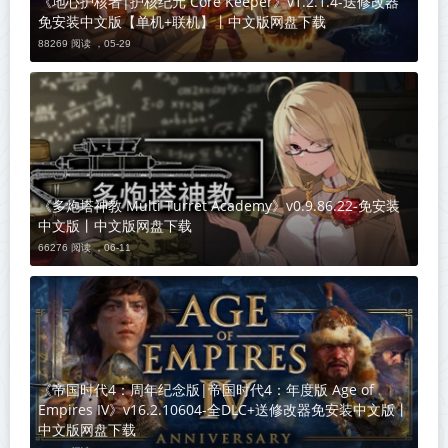
《地心护核者|护核纪元 Core Keeper》v1.2.1.4-送修改器
免安装中文版【单机+联机】丨中文版网盘下载
88269 阅读 ，
05-29
《多炮塔神教 Multi Turret Academy》v0.9.86.22-免安装
中文版丨中文版网盘下载
66276 阅读 ，
06-11
《帝国时代4：周年纪念版|帝国时代4：年度版 Age of
Empires IV》v16.2.10604-全DLC+送修改器免安装中文版丨
中文版网盘下载