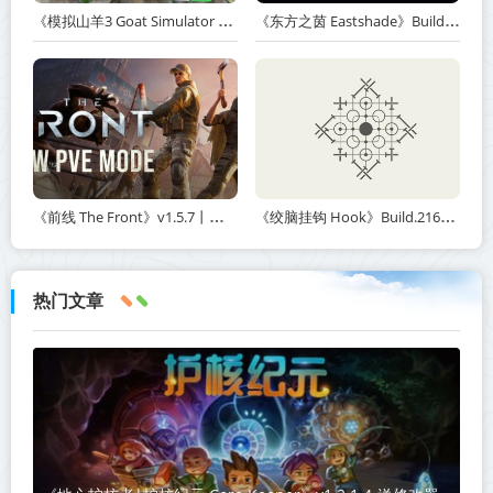
《模拟山羊3 Goat Simulator 3》v1.2.0.2-全DLC+含重制版【单机+联机】【PC/手机双端】丨中文版网盘下载
《东方之茵 Eastshade》Build.20251455-免安装中文版丨中文版网盘下载
《前线 The Front》v1.5.7丨中文版网盘下载
《绞脑挂钩 Hook》Build.21678887-免安装中文版丨中文版网盘下载
热门文章