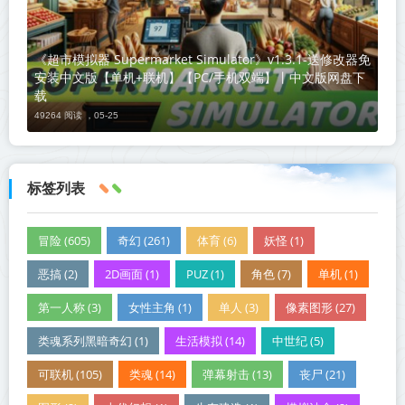
《超市模拟器 Supermarket Simulator》v1.3.1-送修改器免
安装中文版【单机+联机】【PC/手机双端】丨中文版网盘下
载
49264 阅读 ，
05-25
标签列表
冒险 (605)
奇幻 (261)
体育 (6)
妖怪 (1)
恶搞 (2)
2D画面 (1)
PUZ (1)
角色 (7)
单机 (1)
第一人称 (3)
女性主角 (1)
单人 (3)
像素图形 (27)
类魂系列黑暗奇幻 (1)
生活模拟 (14)
中世纪 (5)
可联机 (105)
类魂 (14)
弹幕射击 (13)
丧尸 (21)