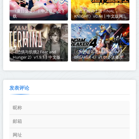
《夏日盛宴》丨中文版网盘下
《地下城骑士团 FINAL
载
KNIGHT》v0.44丨中文版网
盘下载
《恐惧与饥饿2 Fear and
《高达破坏者4 GUNDAM
Hunger 2》v1.9.1丨中文版网
BREAKER 4》v1.012-送修改
盘下载
器【PC/手机双端】丨中文版
网盘下载
发表评论