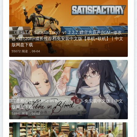
《幸福工厂 Satisfactory》v1.2.2.2-赠官方原声BGM+修改
器+赠120h+成长性存档免安装中文版【单机+联机】丨中文
版网盘下载
55072 阅读 ，
06-04
《血断心连 A Tithe in Blood》v1.0.3-免安装中文版丨中文
版网盘下载
54841 阅读 ，
06-02