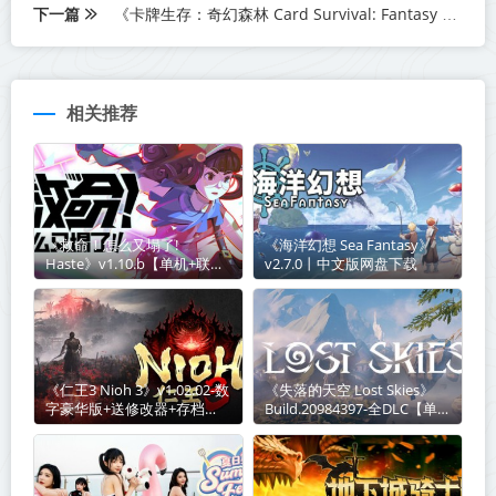
下一篇
《卡牌生存：奇幻森林 Card Survival: Fantasy Forest》v0.56c丨中文版网盘下载
相关推荐
《救命！怎么又塌了!
《海洋幻想 Sea Fantasy》
Haste》v1.10.b【单机+联
v2.7.0丨中文版网盘下载
机】丨中文版网盘下载
《仁王3 Nioh 3》v1.02.02-数
《失落的天空 Lost Skies》
字豪华版+送修改器+存档
Build.20984397-全DLC【单机
【单机+联机】丨中文版网盘
+联机】丨中文版网盘下载
下载