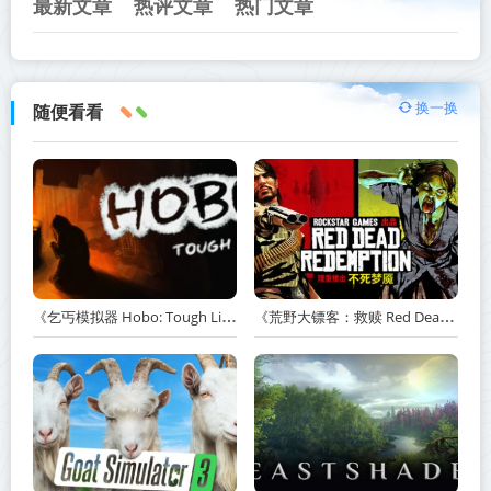
最新文章
热评文章
热门文章
换一换
随便看看
《乞丐模拟器 Hobo: Tough Life》v1.20.010-赠原声带+解锁全人物满级通关存档+多项修改器【单机+联机】丨中文版网盘下载
《荒野大镖客：救赎 Red Dead Redemption》v1.0.42.46611-送修改器丨中文版网盘下载