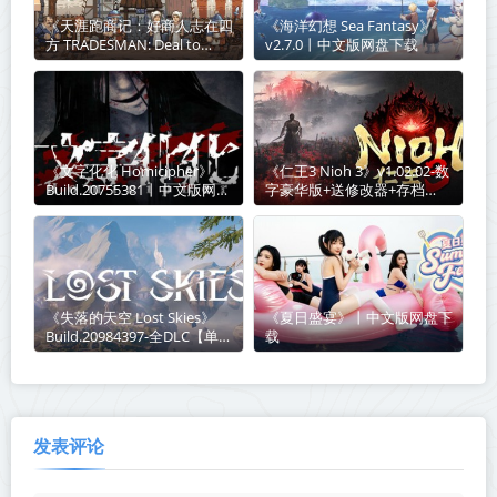
《天涯跑商记：好商人志在四
《海洋幻想 Sea Fantasy》
方 TRADESMAN: Deal to
v2.7.0丨中文版网盘下载
Dealer》Build.21003541丨中
文版网盘下载
《文字化化 Homicipher》
《仁王3 Nioh 3》v1.02.02-数
Build.20755381丨中文版网盘
字豪华版+送修改器+存档
下载
【单机+联机】丨中文版网盘
下载
《失落的天空 Lost Skies》
《夏日盛宴》丨中文版网盘下
Build.20984397-全DLC【单机
载
+联机】丨中文版网盘下载
发表评论