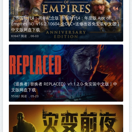
《帝国时代4：周年纪念版|帝国时代4：年度版 Age of
Empires IV》v16.2.10604-全DLC+送修改器免安装中文版丨
中文版网盘下载
63947 阅读 ，
06-03
《退换者|替换者 REPLACED》v1.1.2.0-免安装中文版丨中
文版网盘下载
55362 阅读 ，
05-23