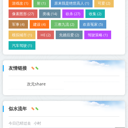
游戏改 (1)
射 (1)
原来我是绝世高人 (1)
可爱 (2)
像素图形 (27)
类魂 (14)
砍杀 (27)
收集 (2)
军事 (4)
建设 (4)
三教九流 (2)
欢喜冤家 (5)
模拟城市 (1)
HE (2)
先婚后爱 (2)
驾驶策略 (1)
汽车驾驶 (1)
友情链接
次元share
似水流年
今日已经过去
小时