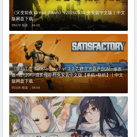
《灾变前夜 dread dawn》v20260530-免安装中文版丨中文
版网盘下载
55170 阅读 ，
06-05
《幸福工厂 Satisfactory》v1.2.2.2-赠官方原声BGM+修改
器+赠120h+成长性存档免安装中文版【单机+联机】丨中文
版网盘下载
55106 阅读 ，
06-04