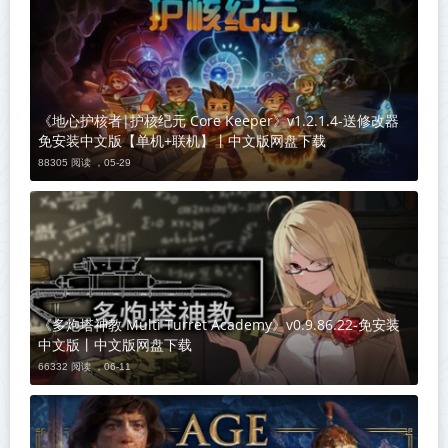
《地心护核者|护核纪元 Core Keeper》v1.2.1.4-送修改器
免安装中文版【单机+联机】丨中文版网盘下载
88305 阅读 ，
05-29
《多炮塔神教 Multi Turret Academy》v0.9.86.22-免安装
中文版丨中文版网盘下载
66332 阅读 ，
06-11