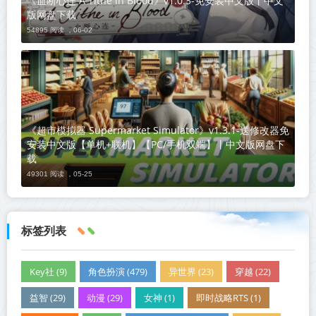
《血断心连 A Tithe in Blood》v1.0.3-免安装中文版丨中文
版网盘下载
54895 阅读 ，
06-02
《超市模拟器 Supermarket Simulator》v1.3.1-送修改器免
安装中文版【单机+联机】【PC/手机双端】丨中文版网盘下
载
49301 阅读 ，
05-25
标签列表
Key社 (9)
角色扮演 (479)
异世界 (23)
穿越 (22)
益智 (29)
动漫 (29)
女神 (1)
即时战略RTS (1)