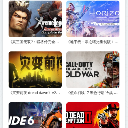
《真三国无双7：猛将传完全版 DYNASTY WARRIORS 7: Xtreme Legends Complete Edition》Build.3602035-免安装中文版【PC/手机双端】丨中文版
《地平线：零之曙光重制版 Horizon Zero Dawn Remastered》v1.5.89.0-送修改器丨中文版网盘下载
《灾变前夜 dread dawn》v20260530-免安装中文版丨中文版网盘下载
《使命召唤17 黑色行动 冷战 Call of Duty: Black Ops Cold War》v1.34.1.15931218-全DLC+送修改器丨中文版网盘下载