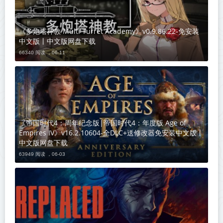
《多炮塔神教 Multi Turret Academy》v0.9.86.22-免安装
中文版丨中文版网盘下载
66340 阅读 ，
06-11
《帝国时代4：周年纪念版|帝国时代4：年度版 Age of
Empires IV》v16.2.10604-全DLC+送修改器免安装中文版丨
中文版网盘下载
63949 阅读 ，
06-03