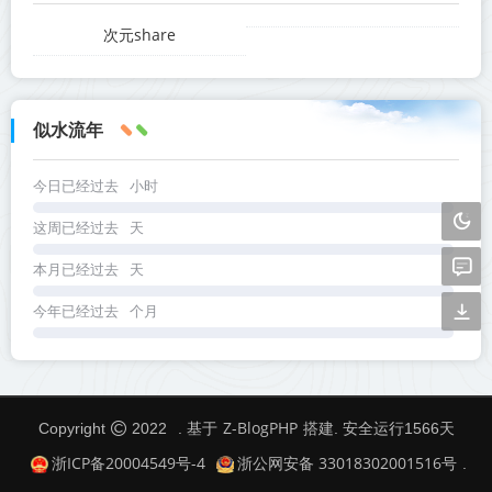
次元share
似水流年
今日已经过去
小时
这周已经过去
天
本月已经过去
天
今年已经过去
个月
Z-BlogPHP
Copyright
2022
. 基于
搭建. 安全运行
1566
天
浙ICP备20004549号-4
浙公网安备 33018302001516号
.