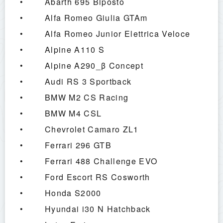
•        Abarth 695 Biposto
•        Alfa Romeo Giulia GTAm
•        Alfa Romeo Junior Elettrica Veloce
•        Alpine A110 S
•        Alpine A290_β Concept
•        Audi RS 3 Sportback
•        BMW M2 CS Racing
•        BMW M4 CSL
•        Chevrolet Camaro ZL1
•        Ferrari 296 GTB
•        Ferrari 488 Challenge EVO
•        Ford Escort RS Cosworth
•        Honda S2000
•        Hyundai i30 N Hatchback