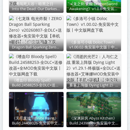
《勇闯死人谷：暗黑之日
《龙之剑 觉醒 DragonSword
Into the Dead: Our Darkest
Awakening》v1.0.8-免安装中
Days》v0.16.1.20783-送修改
文版丨中文版网盘下载
器免安装中文版丨中文版网盘
下载
《七龙珠 电光炸裂！ZERO
《多洛可小镇 Doloc Town》
Dragon Ball Sparking Zero》
v1.00.02-免安装中文版丨中文
v20260807-全DLC+送修改器
版网盘下载
+免安装中文版【单机+联
机】丨中文版网盘下载
《嗜血印 Bloody Spell》
《消逝的光芒2：人与仁之战
Build.24588253-全DLC+送修
重装上阵版 Dying Light 2》
改器+全MOD免安装中文版丨
v1.29.1-终极版+全DLC+送修
中文版网盘下载
改器+艾琳娜MOD免安装中文
版【单机+联机】丨中文版网
盘下载
《无尽废墟 Infinite Ruins》
《深渊厨房 Abyss Kitchen》
Build.24408026-免安装中文
Build.24398609-免安装中文
版丨中文版网盘下载
版丨中文版网盘下载