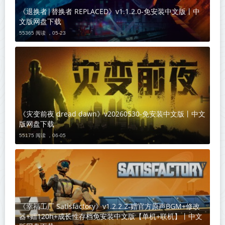
《退换者|替换者 REPLACED》v1.1.2.0-免安装中文版丨中
文版网盘下载
55365 阅读 ，
05-23
《灾变前夜 dread dawn》v20260530-免安装中文版丨中文
版网盘下载
55175 阅读 ，
06-05
《幸福工厂 Satisfactory》v1.2.2.2-赠官方原声BGM+修改
器+赠120h+成长性存档免安装中文版【单机+联机】丨中文