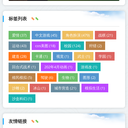
标签列表
爱情 (37)
中文游戏 (45)
角色扮演 (479)
战棋 (21)
运动 (43)
cos美图 (18)
校园 (124)
狩猎 (2)
建造 (28)
卡通 (1)
视觉 (1)
武士 (1)
学园 (1)
回合式战术 (1)
202年4月动画 (1)
游戏改 (1)
殖民模拟 (5)
驾驶 (6)
生物 (1)
图形 (2)
沙雕 (2)
冰山 (1)
城市营造 (21)
模拟生活 (1)
沙盒科幻 (1)
友情链接