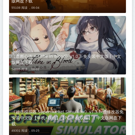
版网盘下载
55108 阅读 ，
06-04
《血断心连 A Tithe in Blood》v1.0.3-免安装中文版丨中文
版网盘下载
54895 阅读 ，
06-02
《超市模拟器 Supermarket Simulator》v1.3.1-送修改器免
安装中文版【单机+联机】【PC/手机双端】丨中文版网盘下
载
49301 阅读 ，
05-25