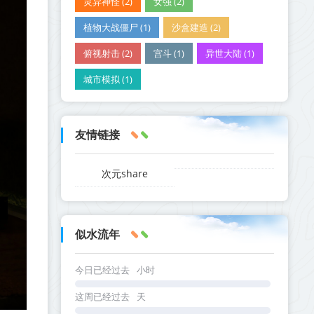
灵异神怪 (2)
女强 (2)
植物大战僵尸 (1)
沙盒建造 (2)
俯视射击 (2)
宫斗 (1)
异世大陆 (1)
城市模拟 (1)
友情链接
次元share
似水流年
今日已经过去
小时
这周已经过去
天