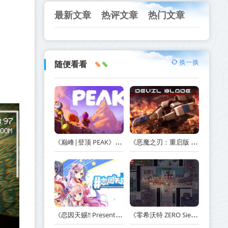
最新文章
热评文章
热门文章
换一换
随便看看
《巅峰|登顶 PEAK》v1.47.a【单机+联机】丨中文版网盘下载
《恶魔之刃：重启版 DEVIL BLADE REBOOT》v1.2.4-免安装中文版丨中文版网盘下载
《恋因天赐!! Present From Angel Template!! An Angel's Gift》Build.23930554-免安装中文版丨中文版网盘下载
《零希沃特 ZERO Sievert》v1.2.59-免安装中文版丨中文版网盘下载