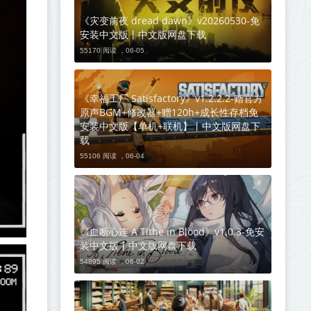
《灾变前夜 dread dawn》v20260530-免
安装中文版丨中文版网盘下载
55170 阅读 ，
06-05
《幸福工厂 Satisfactory》v1.2.2.2-赠官方
原声BGM+修改器+赠120h+成长性存档免
安装中文版【单机+联机】丨中文版网盘下
载
55106 阅读 ，
06-04
《血断心连 A Tithe in Blood》v1.0.3-免安
装中文版丨中文版网盘下载
54895 阅读 ，
06-02