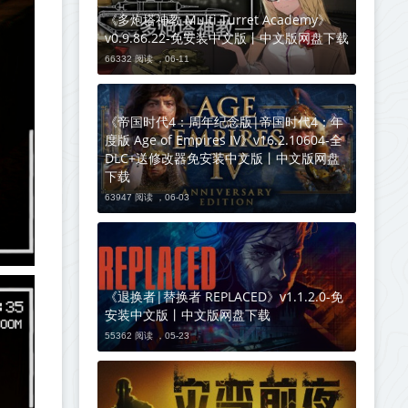
《多炮塔神教 Multi Turret Academy》
v0.9.86.22-免安装中文版丨中文版网盘下载
66332 阅读 ，
06-11
《帝国时代4：周年纪念版|帝国时代4：年
度版 Age of Empires IV》v16.2.10604-全
DLC+送修改器免安装中文版丨中文版网盘
下载
63947 阅读 ，
06-03
《退换者|替换者 REPLACED》v1.1.2.0-免
安装中文版丨中文版网盘下载
55362 阅读 ，
05-23