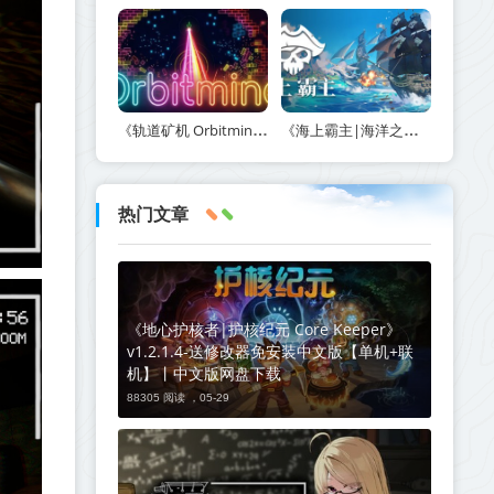
《轨道矿机 Orbitmine》Build.24135737-免安装中文版丨中文版网盘下载
《海上霸主|海洋之王|七海之王 King of Seas》v1.20-免安装中文版丨中文版网盘下载
热门文章
《地心护核者|护核纪元 Core Keeper》
v1.2.1.4-送修改器免安装中文版【单机+联
机】丨中文版网盘下载
88305 阅读 ，
05-29