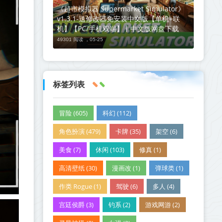
《超市模拟器 Supermarket Simulator》
v1.3.1-送修改器免安装中文版【单机+联
机】【PC/手机双端】丨中文版网盘下载
49301 阅读 ，
05-25
标签列表
冒险 (605)
科幻 (112)
角色扮演 (479)
卡牌 (35)
架空 (6)
美食 (7)
休闲 (103)
修真 (1)
高清壁纸 (30)
漫画改 (1)
弹球类 (1)
作类 Rogue (1)
驾驶 (6)
多人 (4)
宫廷侯爵 (3)
钓系 (2)
游戏网游 (2)