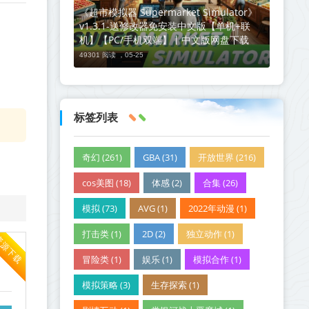
《超市模拟器 Supermarket Simulator》
v1.3.1-送修改器免安装中文版【单机+联
机】【PC/手机双端】丨中文版网盘下载
49301 阅读 ，
05-25
标签列表
奇幻 (261)
GBA (31)
开放世界 (216)
cos美图 (18)
体感 (2)
合集 (26)
模拟 (73)
AVG (1)
2022年动漫 (1)
打击类 (1)
2D (2)
独立动作 (1)
资源下载
冒险类 (1)
娱乐 (1)
模拟合作 (1)
模拟策略 (3)
生存探索 (1)