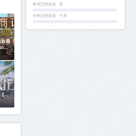
本月已经过去
天
今年已经过去
个月
志在四
to
541丨
es》
LC【单
下载