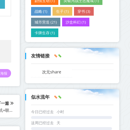
剧情互动 (1)
类银河战士恶魔城 (1)
战略 (1)
生子 (1)
穿书 (3)
城市营造 (21)
沙盒科幻 (1)
卡牌生存 (1)
友情链接
次元share
海报
似水流年
下一篇
《为了吾王2 For The King II》v1.10.9-全DLC+送原声带【单机+联机】丨中文版网盘下载
今日已经过去
小时
这周已经过去
天