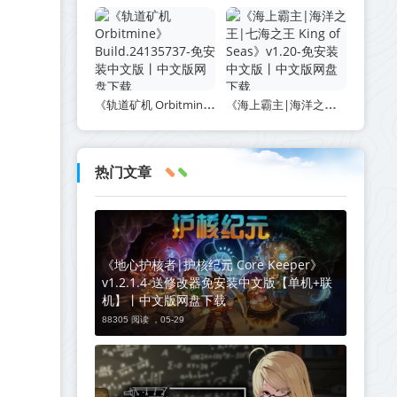
《轨道矿机 Orbitmine》Build.24135737-免安装中文版丨中文版网盘下载
《海上霸主|海洋之王|七海之王 King of Seas》v1.20-免安装中文版丨中文版网盘下载
热门文章
《地心护核者|护核纪元 Core Keeper》
v1.2.1.4-送修改器免安装中文版【单机+联
机】丨中文版网盘下载
88305 阅读 ，
05-29