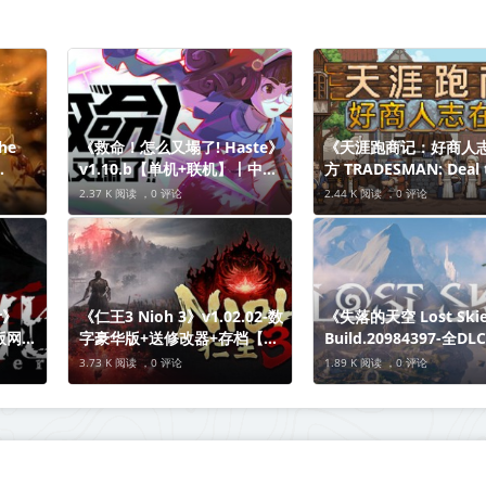
he
《救命！怎么又塌了! Haste》
《天涯跑商记：好商人
v1.10.b【单机+联机】丨中文
方 TRADESMAN: Deal 
文版
版网盘下载
Dealer》Build.21003
2.37 K 阅读 ，
0 评论
2.44 K 阅读 ，
0 评论
中文版网盘下载
r》
《仁王3 Nioh 3》v1.02.02-数
《失落的天空 Lost Ski
文版网盘
字豪华版+送修改器+存档【单
Build.20984397-全D
机+联机】丨中文版网盘下载
机+联机】丨中文版网盘
3.73 K 阅读 ，
0 评论
1.89 K 阅读 ，
0 评论