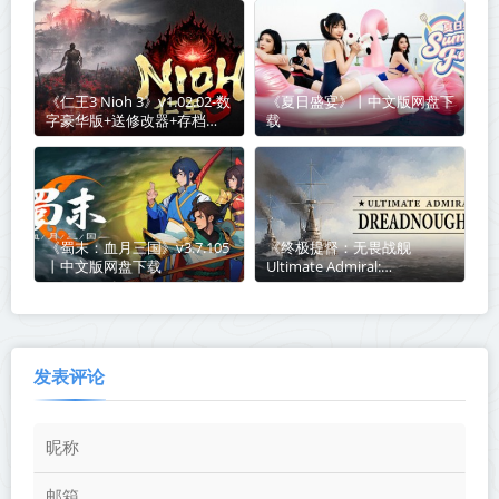
《仁王3 Nioh 3》v1.02.02-数
《夏日盛宴》丨中文版网盘下
字豪华版+送修改器+存档
载
【单机+联机】丨中文版网盘
下载
《蜀末：血月三国》v3.7.105
《终极提督：无畏战舰
丨中文版网盘下载
Ultimate Admiral:
Dreadnoughts》v1.7.0.0丨中
文版网盘下载
发表评论