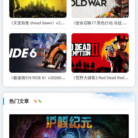
《灾变前夜 dread dawn》v20260530-免安装中文版丨中文版网盘下载
《使命召唤17 黑色行动 冷战 Call of Duty: Black Ops Cold War》v1.34.1.15931218-全DLC+送修改器丨中文版网盘下载
《极速骑行6 RIDE 6》v20260511-免安装中文版丨中文版网盘下载
《荒野大镖客2 Red Dead Redemption 2》v1491.50-打包mod+送修改器丨中文版网盘下载
热门文章