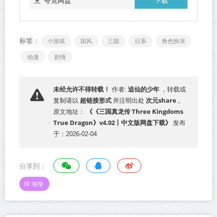
下载
夸克网盘
标签：
小游戏
国风
三国
日系
角色扮演
动漫
剧情
追仙的少年
未经允许不得转载！
作者:
，转载或
超链接形式
次元share
复制请以
并注明出处
。
《《三国真龙传 Three Kingdoms
原文地址：
True Dragon》v4.02丨中文版网盘下载》
发布
于：2026-02-04
分享到：
海报