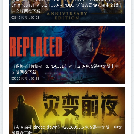
Empires IV》v16.2.10604-全DLC+送修改器免安装中文版丨
中文版网盘下载
63949 阅读 ，
06-03
《退换者|替换者 REPLACED》v1.1.2.0-免安装中文版丨中
文版网盘下载
55365 阅读 ，
05-23
《灾变前夜 dread dawn》v20260530-免安装中文版丨中文
版网盘下载