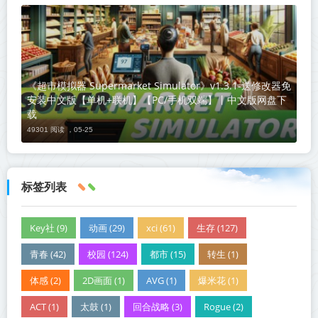
《超市模拟器 Supermarket Simulator》v1.3.1-送修改器免
安装中文版【单机+联机】【PC/手机双端】丨中文版网盘下
载
49301 阅读 ，
05-25
标签列表
Key社 (9)
动画 (29)
xci (61)
生存 (127)
青春 (42)
校园 (124)
都市 (15)
转生 (1)
体感 (2)
2D画面 (1)
AVG (1)
爆米花 (1)
ACT (1)
太鼓 (1)
回合战略 (3)
Rogue (2)