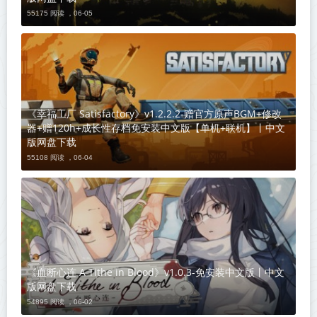
55175 阅读 ，
06-05
《幸福工厂 Satisfactory》v1.2.2.2-赠官方原声BGM+修改
器+赠120h+成长性存档免安装中文版【单机+联机】丨中文
版网盘下载
55108 阅读 ，
06-04
《血断心连 A Tithe in Blood》v1.0.3-免安装中文版丨中文
版网盘下载
54895 阅读 ，
06-02