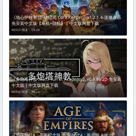
《地心护核者|护核纪元 Core Keeper》v1.2.1.4-送修改器
免安装中文版【单机+联机】丨中文版网盘下载
88313 阅读 ，
05-29
《多炮塔神教 Multi Turret Academy》v0.9.86.22-免安装
中文版丨中文版网盘下载
66340 阅读 ，
06-11
《帝国时代4：周年纪念版|帝国时代4：年度版 Age of