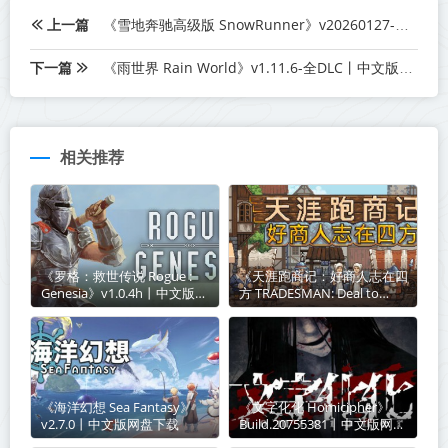
上一篇
《雪地奔驰高级版 SnowRunner》v20260127-全DLC+送修改器【单机+联机】丨中文版网盘下载
下一篇
《雨世界 Rain World》v1.11.6-全DLC丨中文版网盘下载
相关推荐
《罗格：救世传说 Rogue :
《天涯跑商记：好商人志在四
Genesia》v1.0.4h丨中文版网
方 TRADESMAN: Deal to
盘下载
Dealer》Build.21003541丨中
文版网盘下载
《海洋幻想 Sea Fantasy》
《文字化化 Homicipher》
v2.7.0丨中文版网盘下载
Build.20755381丨中文版网盘
下载