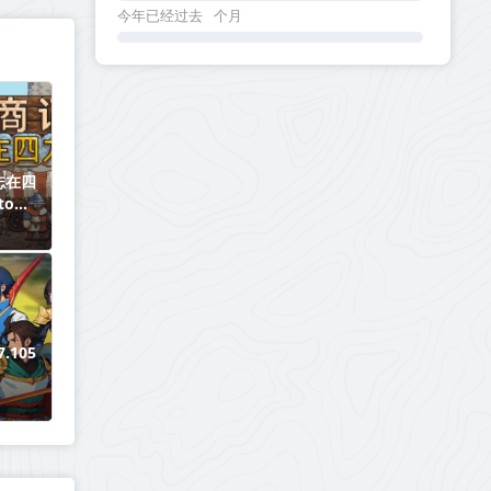
今年已经过去
个月
志在四
to
541丨
.105