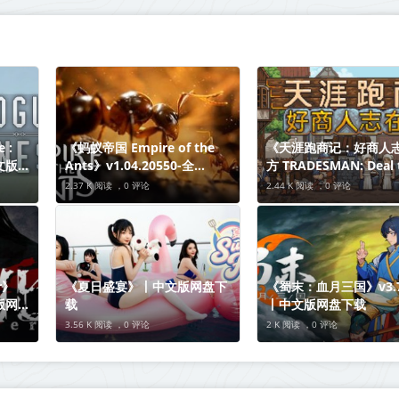
 :
《蚂蚁帝国 Empire of the
《天涯跑商记：好商人
中文版网
Ants》v1.04.20550-全
方 TRADESMAN: Deal 
DLC【单机+联机】丨中文版
Dealer》Build.21003
2.37 K 阅读 ，
0 评论
2.44 K 阅读 ，
0 评论
网盘下载
中文版网盘下载
r》
《夏日盛宴》丨中文版网盘下
《蜀末：血月三国》v3.7
文版网盘
载
丨中文版网盘下载
3.56 K 阅读 ，
0 评论
2 K 阅读 ，
0 评论