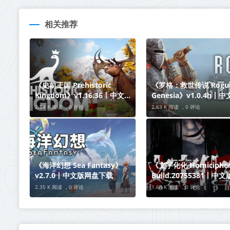
相关推荐
《史前王国 Prehistoric
《罗格：救世传说 Rogue
Kingdom》v1.16.36丨中文版
Genesia》v1.0.4h丨
网盘下载
盘下载
2.84 K 阅读 ，
0 评论
2.63 K 阅读 ，
0 评论
《海洋幻想 Sea Fantasy》
《文字化化 Homiciphe
v2.7.0丨中文版网盘下载
Build.20755381丨中
下载
2.35 K 阅读 ，
0 评论
1.68 K 阅读 ，
0 评论