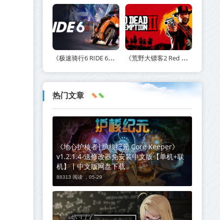
《极速骑行6 RIDE 6》v20260511-免安装中文版丨中文版网盘下载
《荒野大镖客2 Red Dead Redemption 2》v1491.50-打包mod+送修改器丨中文版网盘下载
热门文章
《地心护核者|护核纪元 Core Keeper》
v1.2.1.4-送修改器免安装中文版【单机+联
机】丨中文版网盘下载
88313 阅读 ，
05-29