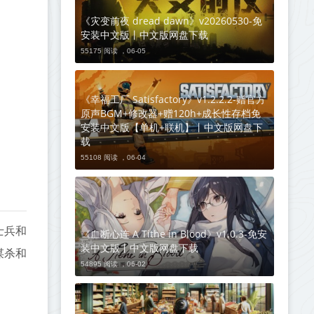
《灾变前夜 dread dawn》v20260530-免
安装中文版丨中文版网盘下载
55175 阅读 ，
06-05
《幸福工厂 Satisfactory》v1.2.2.2-赠官方
原声BGM+修改器+赠120h+成长性存档免
安装中文版【单机+联机】丨中文版网盘下
载
55108 阅读 ，
06-04
士兵和
《血断心连 A Tithe in Blood》v1.0.3-免安
装中文版丨中文版网盘下载
谋杀和
54895 阅读 ，
06-02