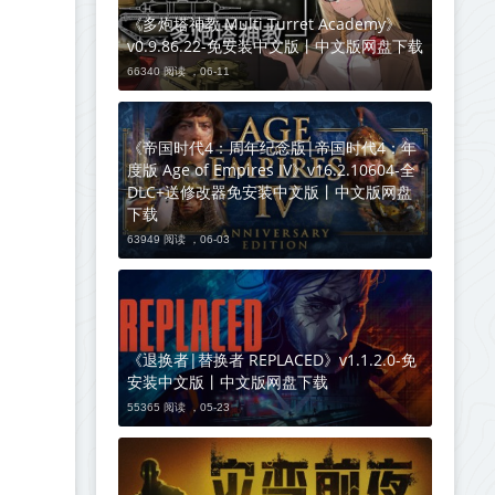
《多炮塔神教 Multi Turret Academy》
v0.9.86.22-免安装中文版丨中文版网盘下载
66340 阅读 ，
06-11
《帝国时代4：周年纪念版|帝国时代4：年
度版 Age of Empires IV》v16.2.10604-全
DLC+送修改器免安装中文版丨中文版网盘
下载
63949 阅读 ，
06-03
《退换者|替换者 REPLACED》v1.1.2.0-免
安装中文版丨中文版网盘下载
55365 阅读 ，
05-23