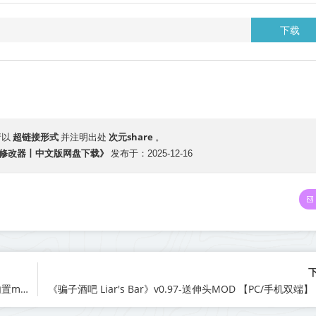
下载
超链接形式
次元share
请以
并注明出处
。
4.0-送修改器丨中文版网盘下载》
发布于：2025-12-16
《TCG卡牌商店模拟器 TCG Card Shop Simulator》v0.65.7-内置mod版+原版+单独mod整合包【PC/手机双端】丨中文版网盘下载