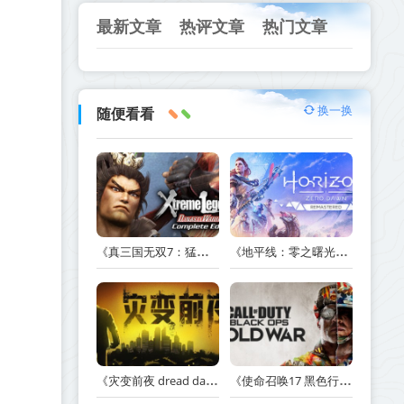
最新文章
热评文章
热门文章
换一换
随便看看
《真三国无双7：猛将传完全版 DYNASTY WARRIORS 7: Xtreme Legends Complete Edition》Build.3602035-免安装中文版【PC/手机双端】丨中文版
《地平线：零之曙光重制版 Horizon Zero Dawn Remastered》v1.5.89.0-送修改器丨中文版网盘下载
《灾变前夜 dread dawn》v20260530-免安装中文版丨中文版网盘下载
《使命召唤17 黑色行动 冷战 Call of Duty: Black Ops Cold War》v1.34.1.15931218-全DLC+送修改器丨中文版网盘下载