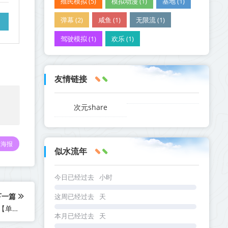
殖民模拟 (5)
模拟动漫 (1)
基地 (1)
弹幕 (2)
咸鱼 (1)
无限流 (1)
驾驶模拟 (1)
欢乐 (1)
友情链接
次元share
海报
似水流年
今日已经过去
小时
下一篇
这周已经过去
天
《骗子酒吧 Liar's Bar》v0.97-送伸头MOD 【PC/手机双端】【单机+联机】丨中文版网盘下载
本月已经过去
天