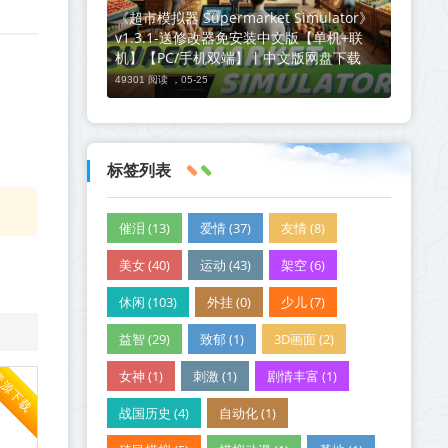
《超市模拟器 Supermarket Simulator》
v1.3.1-送修改器免安装中文版【单机+联
机】【PC/手机双端】丨中文版网盘下载
49301 阅读 ，
05-25
标签列表
催泪 (13)
爱情 (37)
友情 (8)
美女 (40)
运动 (43)
架空 (6)
休闲 (103)
外挂 (0)
少儿 (7)
益智 (29)
致郁 (1)
3D画面 (2)
女神 (1)
刺激 (1)
剧情丰富 (1)
资源下载
战国历史 (4)
自动化 (1)