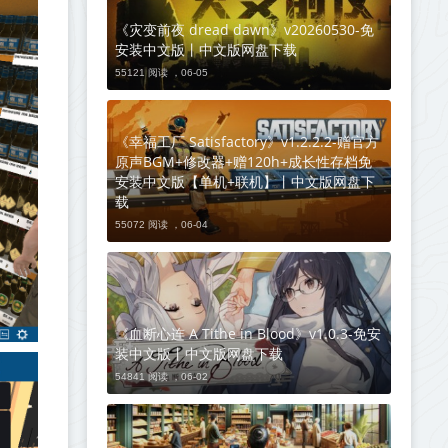
《灾变前夜 dread dawn》v20260530-免
安装中文版丨中文版网盘下载
55121 阅读 ，
06-05
《幸福工厂 Satisfactory》v1.2.2.2-赠官方
原声BGM+修改器+赠120h+成长性存档免
安装中文版【单机+联机】丨中文版网盘下
载
55072 阅读 ，
06-04
《血断心连 A Tithe in Blood》v1.0.3-免安
装中文版丨中文版网盘下载
54841 阅读 ，
06-02