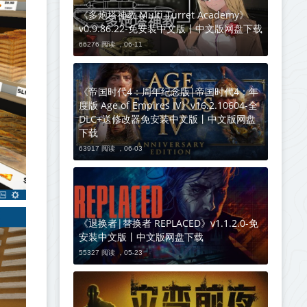
《多炮塔神教 Multi Turret Academy》
v0.9.86.22-免安装中文版丨中文版网盘下载
66276 阅读 ，
06-11
《帝国时代4：周年纪念版|帝国时代4：年
度版 Age of Empires IV》v16.2.10604-全
DLC+送修改器免安装中文版丨中文版网盘
下载
63917 阅读 ，
06-03
《退换者|替换者 REPLACED》v1.1.2.0-免
安装中文版丨中文版网盘下载
55327 阅读 ，
05-23