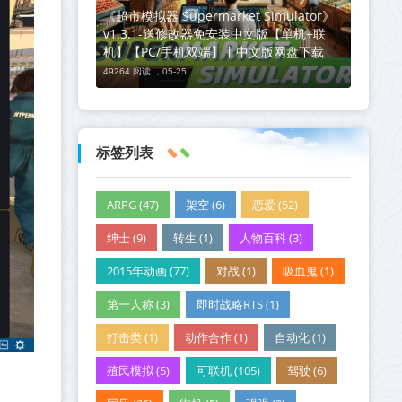
《超市模拟器 Supermarket Simulator》
v1.3.1-送修改器免安装中文版【单机+联
机】【PC/手机双端】丨中文版网盘下载
49264 阅读 ，
05-25
标签列表
ARPG (47)
架空 (6)
恋爱 (52)
绅士 (9)
转生 (1)
人物百科 (3)
2015年动画 (77)
对战 (1)
吸血鬼 (1)
第一人称 (3)
即时战略RTS (1)
打击类 (1)
动作合作 (1)
自动化 (1)
殖民模拟 (5)
可联机 (105)
驾驶 (6)