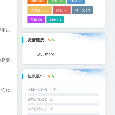
国风 (36)
街机 (5)
强强 (2)
俯视射击 (2)
婚恋 (2)
种田文 (2)
群像 (2)
钓鱼 (1)
远不止
友情链接
次元share
选择部
似水流年
个性化
今日已经过去
小时
这周已经过去
天
本月已经过去
天