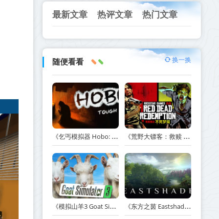
最新文章
热评文章
热门文章
换一换
随便看看
《乞丐模拟器 Hobo: Tough Life》v1.20.010-赠原声带+解锁全人物满级通关存档+多项修改器【单机+联机】丨中文版网盘下载
《荒野大镖客：救赎 Red Dead Redemption》v1.0.42.46611-送修改器丨中文版网盘下载
《模拟山羊3 Goat Simulator 3》v1.2.0.2-全DLC+含重制版【单机+联机】【PC/手机双端】丨中文版网盘下载
《东方之茵 Eastshade》Build.20251455-免安装中文版丨中文版网盘下载