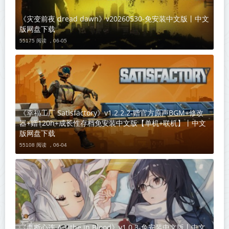
《灾变前夜 dread dawn》v20260530-免安装中文版丨中文
版网盘下载
55175 阅读 ，
06-05
《幸福工厂 Satisfactory》v1.2.2.2-赠官方原声BGM+修改
器+赠120h+成长性存档免安装中文版【单机+联机】丨中文
版网盘下载
55108 阅读 ，
06-04
《血断心连 A Tithe in Blood》v1.0.3-免安装中文版丨中文