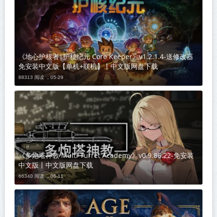
《地心护核者|护核纪元 Core Keeper》v1.2.1.4-送修改器
免安装中文版【单机+联机】丨中文版网盘下载
88313 阅读 ，
05-29
《多炮塔神教 Multi Turret Academy》v0.9.86.22-免安装
中文版丨中文版网盘下载
66340 阅读 ，
06-11