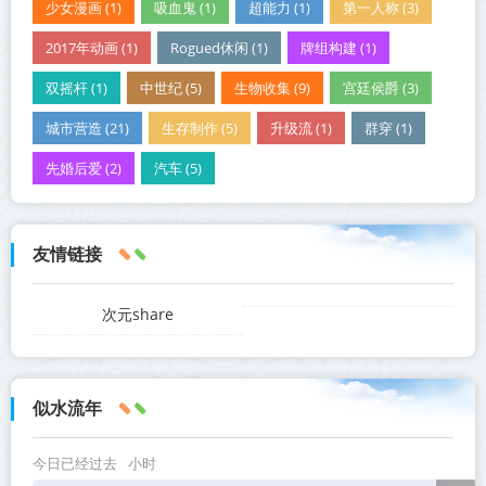
少女漫画 (1)
吸血鬼 (1)
超能力 (1)
第一人称 (3)
2017年动画 (1)
Rogued休闲 (1)
牌组构建 (1)
双摇杆 (1)
中世纪 (5)
生物收集 (9)
宫廷侯爵 (3)
城市营造 (21)
生存制作 (5)
升级流 (1)
群穿 (1)
先婚后爱 (2)
汽车 (5)
友情链接
次元share
似水流年
今日已经过去
小时