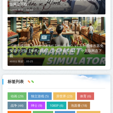
版网盘下载
54895 阅读 ，
06-02
《超市模拟器 Supermarket Simulator》v1.3.1-送修改器免
安装中文版【单机+联机】【PC/手机双端】丨中文版网盘下
载
49301 阅读 ，
05-25
标签列表
动画 (29)
独立游戏 (5)
异世界 (23)
体育 (6)
战争 (44)
绅士 (9)
1080P (6)
泡面番 (18)