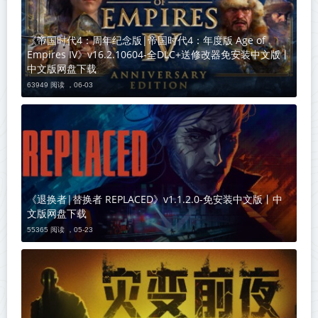
《帝国时代4：周年纪念版|帝国时代4：年度版 Age of
Empires IV》v16.2.10604-全DLC+送修改器免安装中文版丨
中文版网盘下载
63949 阅读 ，
06-03
《退换者|替换者 REPLACED》v1.1.2.0-免安装中文版丨中
文版网盘下载
55365 阅读 ，
05-23