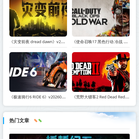
《灾变前夜 dread dawn》v20260530-免安装中文版丨中文版网盘下载
《使命召唤17 黑色行动 冷战 Call of Duty: Black Ops Cold War》v1.34.1.15931218-全DLC+送修改器丨中文版网盘下载
《极速骑行6 RIDE 6》v20260511-免安装中文版丨中文版网盘下载
《荒野大镖客2 Red Dead Redemption 2》v1491.50-打包mod+送修改器丨中文版网盘下载
热门文章