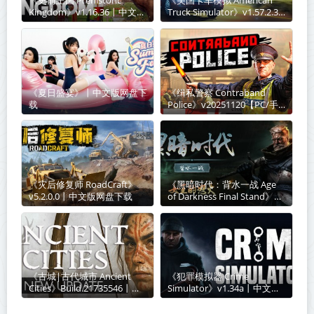
《史前王国 Prehistoric
《美国卡车模拟 American
Kingdom》v1.16.36丨中文版
Truck Simulator》v1.57.2.3-
网盘下载
全DLC【单机+联机】丨中文
版网盘下载
《夏日盛宴》丨中文版网盘下
《缉私警察 Contraband
载
Police》v20251120【PC/手
机双端】丨中文版网盘下载
《​灾后修复师 RoadCraft》
《黑暗时代：背水一战 Age
v5.2.0.0丨中文版网盘下载
of Darkness Final Stand》
v1.0.2.5【单机+联机】丨中文
版网盘下载
《古城|古代城市 Ancient
《犯罪模拟器 Crime
Cities》Build.21735546丨中
Simulator》v1.34a丨中文版
文版网盘下载
网盘下载