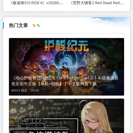
《极速骑行6 RIDE 6》v20260511-免安装中文版丨中文版网盘下载
《荒野大镖客2 Red Dead Redemption 2》v1491.50-打包mod+送修改器丨中文版网盘下载
热门文章
《地心护核者|护核纪元 Core Keeper》v1.2.1.4-送修改器
免安装中文版【单机+联机】丨中文版网盘下载
88313 阅读 ，
05-29