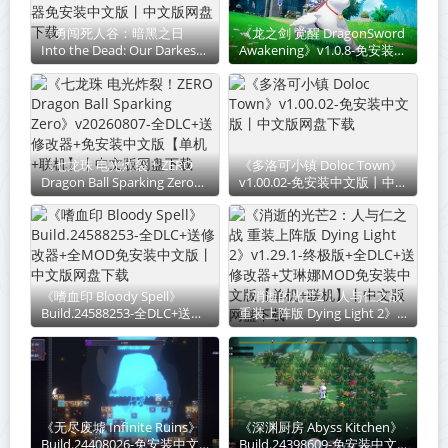
《勇闯死人谷：暗黑之日
《龙之剑 觉醒 DragonSword
Into the Dead: Our Darkest
Awakening》v1.0.8-免安装中
Days》v0.16.1.20783-送修改
文版丨中文版网盘下载
器免安装中文版丨中文版网盘
下载
《七龙珠 电光炸裂！ZERO
《多洛可小镇 Doloc Town》
Dragon Ball Sparking Zero》
v1.00.02-免安装中文版丨中文
v20260807-全DLC+送修改器
版网盘下载
+免安装中文版【单机+联
机】丨中文版网盘下载
《嗜血印 Bloody Spell》
《消逝的光芒2：人与仁之战
Build.24588253-全DLC+送修
重装上阵版 Dying Light 2》
改器+全MOD免安装中文版丨
v1.29.1-终极版+全DLC+送修
中文版网盘下载
改器+艾琳娜MOD免安装中文
版【单机+联机】丨中文版网
盘下载
《无尽废墟 Infinite Ruins》
《深渊厨房 Abyss Kitchen》
Build.24408026-免安装中文
Build.24398609-免安装中文