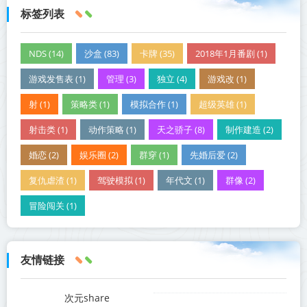
标签列表
NDS (14)
沙盒 (83)
卡牌 (35)
2018年1月番剧 (1)
游戏发售表 (1)
管理 (3)
独立 (4)
游戏改 (1)
射 (1)
策略类 (1)
模拟合作 (1)
超级英雄 (1)
射击类 (1)
动作策略 (1)
天之骄子 (8)
制作建造 (2)
婚恋 (2)
娱乐圈 (2)
群穿 (1)
先婚后爱 (2)
复仇虐渣 (1)
驾驶模拟 (1)
年代文 (1)
群像 (2)
冒险闯关 (1)
友情链接
次元share