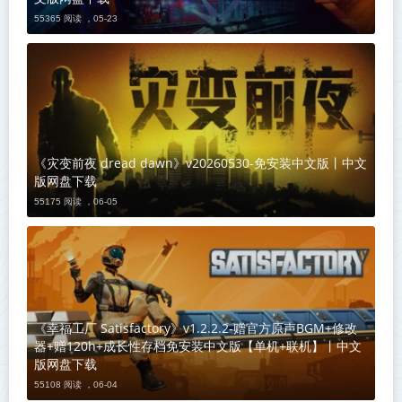
55365 阅读 ，
05-23
《灾变前夜 dread dawn》v20260530-免安装中文版丨中文
版网盘下载
55175 阅读 ，
06-05
《幸福工厂 Satisfactory》v1.2.2.2-赠官方原声BGM+修改
器+赠120h+成长性存档免安装中文版【单机+联机】丨中文
版网盘下载
55108 阅读 ，
06-04