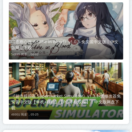
《血断心连 A Tithe in Blood》v1.0.3-免安装中文版丨中文
版网盘下载
54895 阅读 ，
06-02
《超市模拟器 Supermarket Simulator》v1.3.1-送修改器免
安装中文版【单机+联机】【PC/手机双端】丨中文版网盘下
载
49301 阅读 ，
05-25