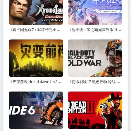
《真三国无双7：猛将传完全版 DYNASTY WARRIORS 7: Xtreme Legends Complete Edition》Build.3602035-免安装中文版【PC/手机双端】丨中文版
《地平线：零之曙光重制版 Horizon Zero Dawn Remastered》v1.5.89.0-送修改器丨中文版网盘下载
《灾变前夜 dread dawn》v20260530-免安装中文版丨中文版网盘下载
《使命召唤17 黑色行动 冷战 Call of Duty: Black Ops Cold War》v1.34.1.15931218-全DLC+送修改器丨中文版网盘下载