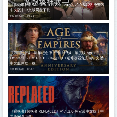
《多炮塔神教 Multi Turret Academy》v0.9.86.22-免安装
中文版丨中文版网盘下载
66340 阅读 ，
06-11
《帝国时代4：周年纪念版|帝国时代4：年度版 Age of
Empires IV》v16.2.10604-全DLC+送修改器免安装中文版丨
中文版网盘下载
63949 阅读 ，
06-03
《退换者|替换者 REPLACED》v1.1.2.0-免安装中文版丨中
文版网盘下载