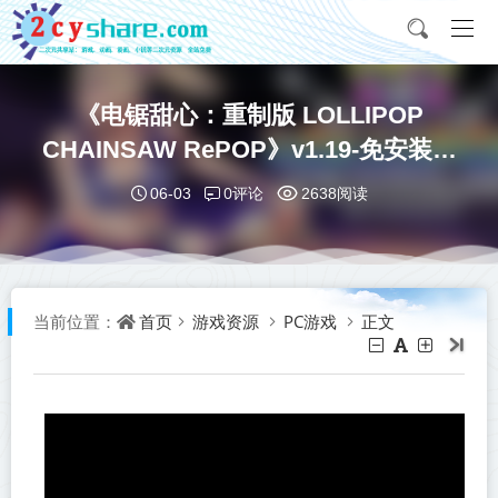
《电锯甜心：重制版 LOLLIPOP
CHAINSAW RePOP》v1.19-免安装中
文版【PC/手机双端】丨中文版网盘下
0评论
06-03
2638阅读
载
首页
游戏资源
PC游戏
正文
当前位置：