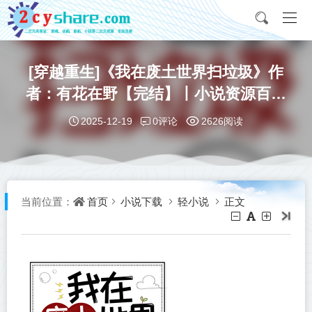
[穿越重生]《我在废土世界扫垃圾》作
者：有花在野【完结】丨小说资源百度
网盘免费txt下载
0评论
2025-12-19
2626阅读
首页
小说下载
轻小说
正文
当前位置：