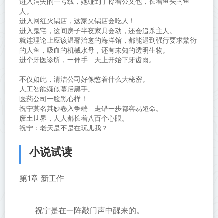
进入消失的一号线，她碰到了拎着公文包，长着鱼头的鱼
人。
进入网红火锅店，这家火锅店会吃人！
进入鬼宅，这间房子半夜家具会动，还会追杀主人。
就连理论上应该温馨治愈的海洋馆，都能遇到强行要求繁衍
的人鱼，吸血的机械水母，还有未知的透明生物。
进个牙医诊所，一伸手，天上开始下牙齿雨。
……
不仅如此，清洁公司好像憋着什么大秘密。
人工智能疑似幕后黑手。
医药公司一脸黑心样！
祝宁莫名其妙卷入争端，走错一步都容易短命。
废土世界，人人都长着八百个心眼。
祝宁：老天是不是在玩儿我？
小说试读
第1章 新工作
祝宁是在一阵敲门声中醒来的。