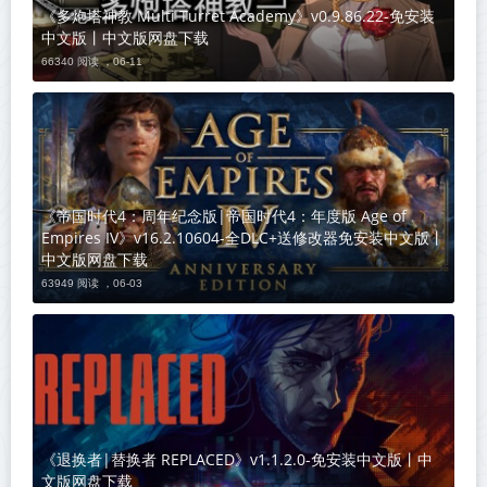
《多炮塔神教 Multi Turret Academy》v0.9.86.22-免安装
中文版丨中文版网盘下载
66340 阅读 ，
06-11
《帝国时代4：周年纪念版|帝国时代4：年度版 Age of
Empires IV》v16.2.10604-全DLC+送修改器免安装中文版丨
中文版网盘下载
63949 阅读 ，
06-03
《退换者|替换者 REPLACED》v1.1.2.0-免安装中文版丨中
文版网盘下载