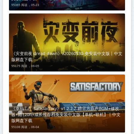
55365 阅读 ，
05-23
《灾变前夜 dread dawn》v20260530-免安装中文版丨中文
版网盘下载
55175 阅读 ，
06-05
《幸福工厂 Satisfactory》v1.2.2.2-赠官方原声BGM+修改
器+赠120h+成长性存档免安装中文版【单机+联机】丨中文
版网盘下载
55108 阅读 ，
06-04