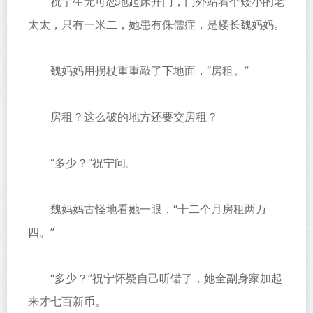
祝宁生无可恋地起床开门，门外站着个矮小的老
太太，只有一米二，她患有侏儒症，是楼长魏妈妈。
魏妈妈用拐杖重重敲了下地面，“房租。”
房租？这么破的地方还要交房租？
“多少？”祝宁问。
魏妈妈古怪地看她一眼，“十二个月房租两万
四。”
“多少？”祝宁怀疑自己听错了，她全副身家加起
来才七百新币。