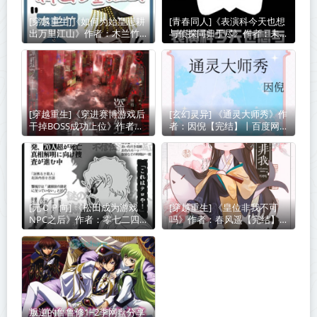
[穿越重生]《如何为始皇崽耕
[青春同人]《表演科今天也想
出万里江山》作者：木兰竹
与侦探同归于尽》作者：未西
【完结】丨小说资源百度网盘
归【完结】丨小说资源百度网
免费txt下载
盘免费txt下载
[穿越重生]《穿进赛博游戏后
[玄幻灵异] 《通灵大师秀》作
干掉BOSS成功上位》作者：
者：因倪【完结】丨百度网盘
桉柏【完结】丨小说资源百度
免费txt下载
网盘免费txt下载
[无ＣＰ向] 《松田成为游戏
[穿越重生] 《皇位非我不可
NPC之后》作者：零七二四
吗》作者：春风遥【完结】丨
【完结】丨百度网盘免费txt
小说资源百度网盘免费txt下
下载
载
叛逆的鲁鲁修1~2季网盘分享