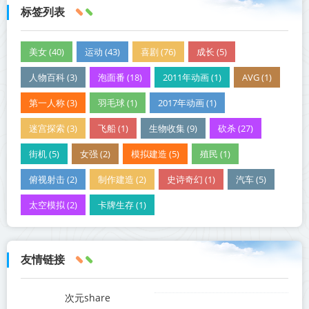
标签列表
美女 (40)
运动 (43)
喜剧 (76)
成长 (5)
人物百科 (3)
泡面番 (18)
2011年动画 (1)
AVG (1)
第一人称 (3)
羽毛球 (1)
2017年动画 (1)
迷宫探索 (3)
飞船 (1)
生物收集 (9)
砍杀 (27)
街机 (5)
女强 (2)
模拟建造 (5)
殖民 (1)
俯视射击 (2)
制作建造 (2)
史诗奇幻 (1)
汽车 (5)
太空模拟 (2)
卡牌生存 (1)
友情链接
次元share