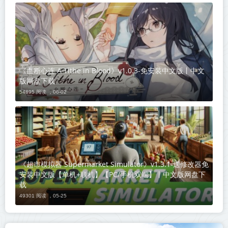
《血断心连 A Tithe in Blood》v1.0.3-免安装中文版丨中文
版网盘下载
54895 阅读 ，
06-02
《超市模拟器 Supermarket Simulator》v1.3.1-送修改器免
安装中文版【单机+联机】【PC/手机双端】丨中文版网盘下
载
49301 阅读 ，
05-25