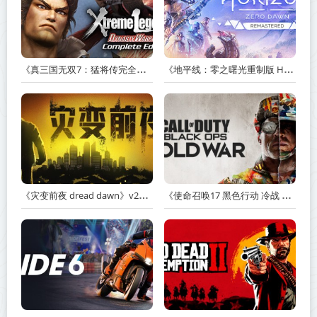
《真三国无双7：猛将传完全版 DYNASTY WARRIORS 7: Xtreme Legends Complete Edition》Build.3602035-免安装中文版【PC/手机双端】丨中文版
《地平线：零之曙光重制版 Horizon Zero Dawn Remastered》v1.5.89.0-送修改器丨中文版网盘下载
《灾变前夜 dread dawn》v20260530-免安装中文版丨中文版网盘下载
《使命召唤17 黑色行动 冷战 Call of Duty: Black Ops Cold War》v1.34.1.15931218-全DLC+送修改器丨中文版网盘下载