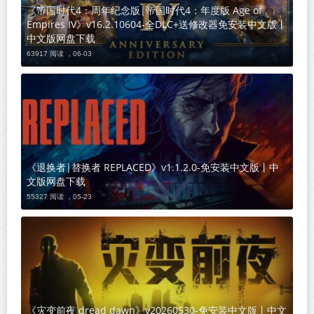
《帝国时代4：周年纪念版|帝国时代4：年度版 Age of
Empires IV》v16.2.10604-全DLC+送修改器免安装中文版丨
中文版网盘下载
63917 阅读 ，
06-03
《退换者|替换者 REPLACED》v1.1.2.0-免安装中文版丨中
文版网盘下载
55327 阅读 ，
05-23
《灾变前夜 dread dawn》v20260530-免安装中文版丨中文