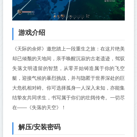
游戏介绍
《天际的余烬》邀您踏上一段重生之旅：在这片绝美
却已倾颓的天地间，亲手唤醒沉寂的古老遗迹，驾驭
失落文明遗留的智慧，从零开始铸造属于你的飞空
艇，迎接气候的暴烈挑战，并与隐匿于世界深处的巨
大危机相对峙。你可选择孤身一人深入未知，亦能集
结挚友共同求生，书写属于你们的壮阔传奇。一切尽
在——《失落的天空》！
解压/安装密码