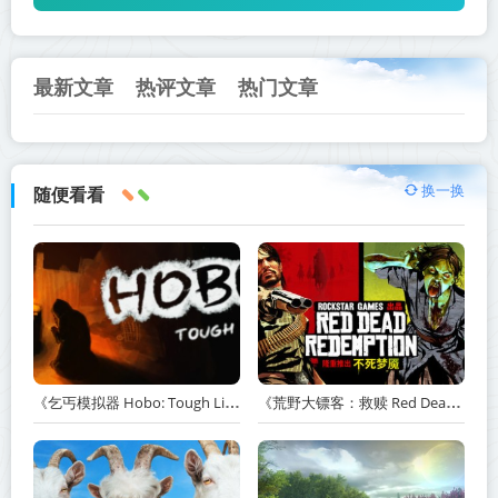
最新文章
热评文章
热门文章
换一换
随便看看
《乞丐模拟器 Hobo: Tough Life》v1.20.010-赠原声带+解锁全人物满级通关存档+多项修改器【单机+联机】丨中文版网盘下载
《荒野大镖客：救赎 Red Dead Redemption》v1.0.42.46611-送修改器丨中文版网盘下载