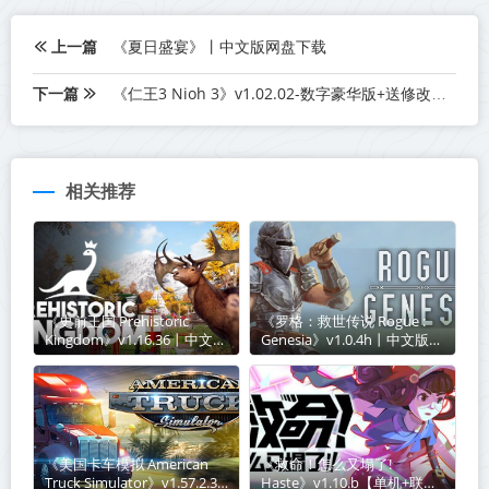
上一篇
《夏日盛宴》丨中文版网盘下载
下一篇
《仁王3 Nioh 3》v1.02.02-数字豪华版+送修改器+存档【单机+联机】丨中文版网盘下载
相关推荐
《史前王国 Prehistoric
《罗格：救世传说 Rogue :
Kingdom》v1.16.36丨中文版
Genesia》v1.0.4h丨中文版网
网盘下载
盘下载
《美国卡车模拟 American
《救命！怎么又塌了!
Truck Simulator》v1.57.2.3-
Haste》v1.10.b【单机+联