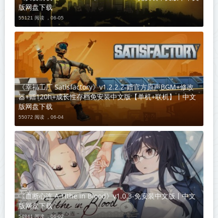
版网盘下载
55121 阅读 ，
06-05
《幸福工厂 Satisfactory》v1.2.2.2-赠官方原声BGM+修改
器+赠120h+成长性存档免安装中文版【单机+联机】丨中文
版网盘下载
55072 阅读 ，
06-04
《血断心连 A Tithe in Blood》v1.0.3-免安装中文版丨中文
版网盘下载
54841 阅读 ，
06-02