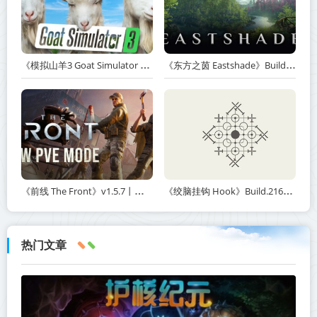
《模拟山羊3 Goat Simulator 3》v1.2.0.2-全DLC+含重制版【单机+联机】【PC/手机双端】丨中文版网盘下载
《东方之茵 Eastshade》Build.20251455-免安装中文版丨中文版网盘下载
《前线 The Front》v1.5.7丨中文版网盘下载
《绞脑挂钩 Hook》Build.21678887-免安装中文版丨中文版网盘下载
热门文章