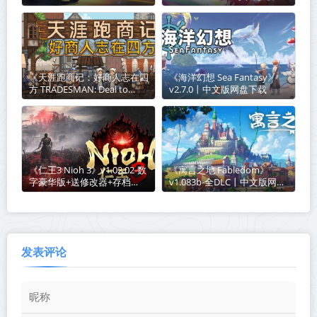
全DLC【单机+联机】丨中文
机】丨中文版网盘下载
版网盘下载
《天涯跑商记：好商人志在四
《海洋幻想 Sea Fantasy》
方 TRADESMAN: Deal to
v2.7.0丨中文版网盘下载
Dealer》Build.21003541丨中
文版网盘下载
《仁王3 Nioh 3》v1.02.02-数
《寓言之地 Fabledom》
字豪华版+送修改器+存档
v1.083b-全DLC丨中文版网盘
【单机+联机】丨中文版网盘
下载
下载
发表评论