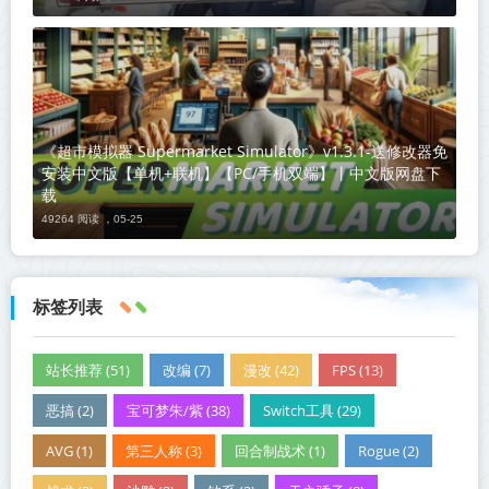
《超市模拟器 Supermarket Simulator》v1.3.1-送修改器免
安装中文版【单机+联机】【PC/手机双端】丨中文版网盘下
载
49264 阅读 ，
05-25
标签列表
站长推荐 (51)
改编 (7)
漫改 (42)
FPS (13)
恶搞 (2)
宝可梦朱/紫 (38)
Switch工具 (29)
AVG (1)
第三人称 (3)
回合制战术 (1)
Rogue (2)