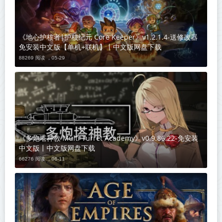
《地心护核者|护核纪元 Core Keeper》v1.2.1.4-送修改器
免安装中文版【单机+联机】丨中文版网盘下载
88269 阅读 ，
05-29
《多炮塔神教 Multi Turret Academy》v0.9.86.22-免安装
中文版丨中文版网盘下载
66276 阅读 ，
06-11