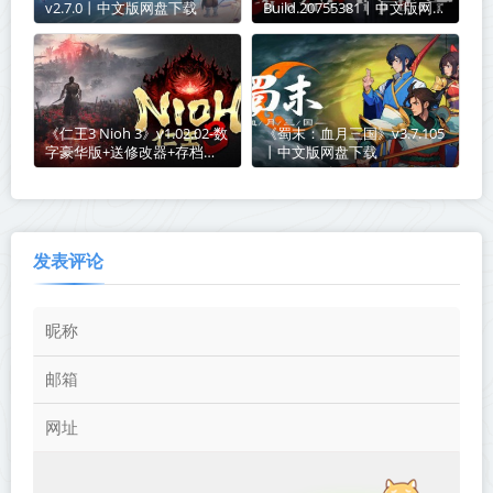
v2.7.0丨中文版网盘下载
Build.20755381丨中文版网盘
下载
《仁王3 Nioh 3》v1.02.02-数
《蜀末：血月三国》v3.7.105
字豪华版+送修改器+存档
丨中文版网盘下载
【单机+联机】丨中文版网盘
下载
发表评论