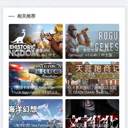
相关推荐
《史前王国 Prehistoric
《罗格：救世传说 Rogue :
Kingdom》v1.16.36丨中文版
Genesia》v1.0.4h丨中文版网
网盘下载
盘下载
《美国卡车模拟 American
《天涯跑商记：好商人志在四
Truck Simulator》v1.57.2.3-
方 TRADESMAN: Deal to
全DLC【单机+联机】丨中文
Dealer》Build.21003541丨中
版网盘下载
文版网盘下载
《海洋幻想 Sea Fantasy》
《文字化化 Homicipher》