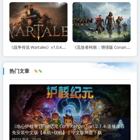
《战争传说 Wartales》v1.0.46890-全DLC+送修改器免安装中文版【单机+联机】丨中文版网盘下载
《流放者柯南：增强版 Conan Exiles Enhanced》v363009-全DLC+免安装中文版【单机+联机】丨中文版网盘下载
热门文章
《地心护核者|护核纪元 Core Keeper》v1.2.1.4-送修改器
免安装中文版【单机+联机】丨中文版网盘下载
88324 阅读 ，
05-29