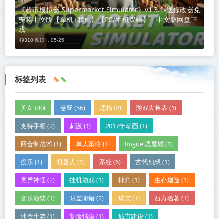
《超市模拟器 Supermarket Simulator》v1.3.1-送修改器免
安装中文版【单机+联机】【PC/手机双端】丨中文版网盘下
载
49310 阅读 ，
05-25
标签列表
美女 (40)
悬疑 (56)
恶搞 (2)
游戏发售表 (1)
支持手柄 (2)
刺激 (1)
2017年动画 (1)
回合制战术 (1)
单人策略 (1)
Rogue 恶魔城 (1)
娱乐 (1)
机器人 (1)
系统 (6)
古代幻想 (1)
灵异神怪 (2)
挂机游戏 (1)
摔角 (1)
生存建造 (1)
音乐游戏 (1)
阴差阳错 (2)
爆笑 (1)
西方名著 (1)
沙盒生存 (1)
制服情缘 (1)
城市建设 (1)