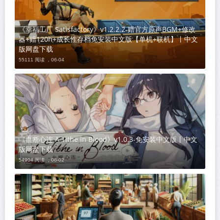
《幸福工厂 Satisfactory》v1.2.2.2-赠官方原声BGM+修改
器+赠120h+成长性存档免安装中文版【单机+联机】丨中文
版网盘下载
55111 阅读 ，
06-04
《血断心连 A Tithe in Blood》v1.0.3-免安装中文版丨中文
版网盘下载
54904 阅读 ，
06-02