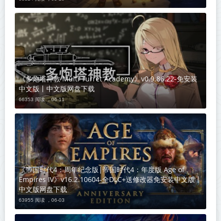
《多炮塔神教 Multi Turret Academy》v0.9.86.22-免安装
中文版丨中文版网盘下载
66353 阅读 ，
06-11
《帝国时代4：周年纪念版|帝国时代4：年度版 Age of
Empires IV》v16.2.10604-全DLC+送修改器免安装中文版丨
中文版网盘下载
63955 阅读 ，
06-03