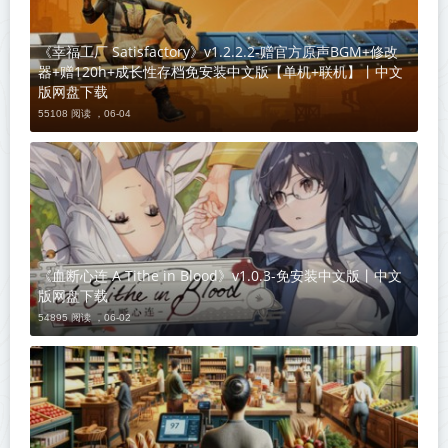
《幸福工厂 Satisfactory》v1.2.2.2-赠官方原声BGM+修改
器+赠120h+成长性存档免安装中文版【单机+联机】丨中文
版网盘下载
55108 阅读 ，
06-04
《血断心连 A Tithe in Blood》v1.0.3-免安装中文版丨中文
版网盘下载
54895 阅读 ，
06-02