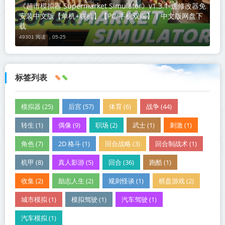
《超市模拟器 Supermarket Simulator》v1.3.1-送修改器免
安装中文版【单机+联机】【PC/手机双端】丨中文版网盘下
载
49301 阅读 ，
05-25
标签列表
模拟器 (25)
后宫 (57)
体育 (6)
战争 (44)
转生 (1)
偶像 (9)
职场 (2)
武士 (1)
刺激 (1)
角色 (7)
2D 格斗 (1)
回合战略 (3)
回合制战术 (1)
机甲 (8)
真人影游 (5)
回合 (36)
跑酷 (1)
收集 (2)
励志人生 (2)
规则怪谈 (1)
棋盘游戏 (2)
城市模拟 (1)
模拟驾驶 (1)
汽车驾驶 (1)
汽车模拟 (1)