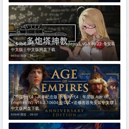
《多炮塔神教 Multi Turret Academy》v0.9.86.22-免安装
中文版丨中文版网盘下载
66340 阅读 ，
06-11
《帝国时代4：周年纪念版|帝国时代4：年度版 Age of
Empires IV》v16.2.10604-全DLC+送修改器免安装中文版丨
中文版网盘下载
63949 阅读 ，
06-03