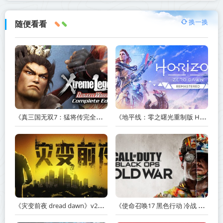
换一换
随便看看
《真三国无双7：猛将传完全版 DYNASTY WARRIORS 7: Xtreme Legends Complete Edition》Build.3602035-免安装中文版【PC/手机双端】丨中文版
《地平线：零之曙光重制版 Horizon Zero Dawn Remastered》v1.5.89.0-送修改器丨中文版网盘下载
《灾变前夜 dread dawn》v20260530-免安装中文版丨中文版网盘下载
《使命召唤17 黑色行动 冷战 Call of Duty: Black Ops Cold War》v1.34.1.15931218-全DLC+送修改器丨中文版网盘下载