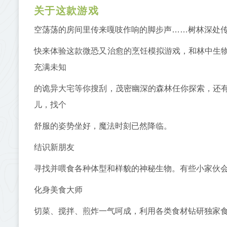
关于这款游戏
空荡荡的房间里传来嘎吱作响的脚步声……树林深处
快来体验这款微恐又治愈的烹饪模拟游戏，和林中生
充满未知
的诡异大宅等你搜刮，茂密幽深的森林任你探索，还
儿，找个
舒服的姿势坐好，魔法时刻已然降临。
结识新朋友
寻找并喂食各种体型和样貌的神秘生物。有些小家伙会
化身美食大师
切菜、搅拌、煎炸一气呵成，利用各类食材钻研独家