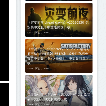
《灾变前夜 dread dawn》v20260530-免
安装中文版丨中文版网盘下载
55170 阅读 ，
06-05
《幸福工厂 Satisfactory》v1.2.2.2-赠官方
原声BGM+修改器+赠120h+成长性存档免
安装中文版【单机+联机】丨中文版网盘下
载
55106 阅读 ，
06-04
《血断心连 A Tithe in Blood》v1.0.3-免安
装中文版丨中文版网盘下载
54895 阅读 ，
06-02