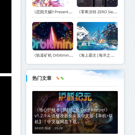
《恋因天赐!! Present From Angel Template!! An Angel's Gift》Build.23930554-免安装中文版丨中文版网盘下载
《零希沃特 ZERO Sievert》v1.2.59-免安装中文版丨中文版网盘下载
《轨道矿机 Orbitmine》Build.24135737-免安装中文版丨中文版网盘下载
《海上霸主|海洋之王|七海之王 King of Seas》v1.20-免安装中文版丨中文版网盘下载
热门文章
《地心护核者|护核纪元 Core Keeper》
v1.2.1.4-送修改器免安装中文版【单机+联
机】丨中文版网盘下载
88305 阅读 ，
05-29