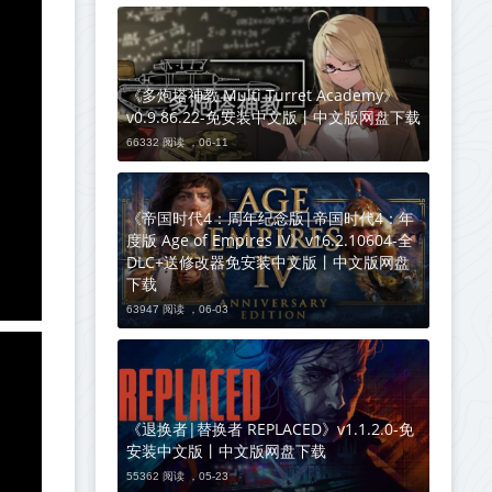
《多炮塔神教 Multi Turret Academy》
v0.9.86.22-免安装中文版丨中文版网盘下载
66332 阅读 ，
06-11
《帝国时代4：周年纪念版|帝国时代4：年
度版 Age of Empires IV》v16.2.10604-全
DLC+送修改器免安装中文版丨中文版网盘
下载
63947 阅读 ，
06-03
《退换者|替换者 REPLACED》v1.1.2.0-免
安装中文版丨中文版网盘下载
55362 阅读 ，
05-23