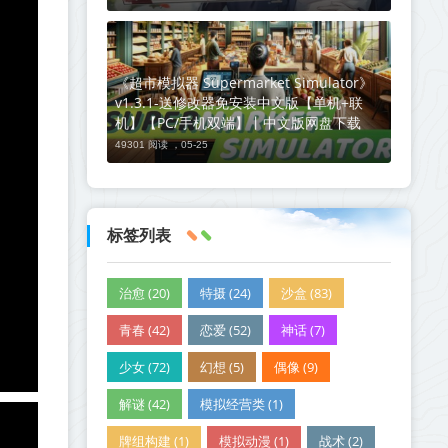
《超市模拟器 Supermarket Simulator》
v1.3.1-送修改器免安装中文版【单机+联
机】【PC/手机双端】丨中文版网盘下载
49301 阅读 ，
05-25
标签列表
治愈 (20)
特摄 (24)
沙盒 (83)
青春 (42)
恋爱 (52)
神话 (7)
少女 (72)
幻想 (5)
偶像 (9)
解谜 (42)
模拟经营类 (1)
牌组构建 (1)
模拟动漫 (1)
战术 (2)