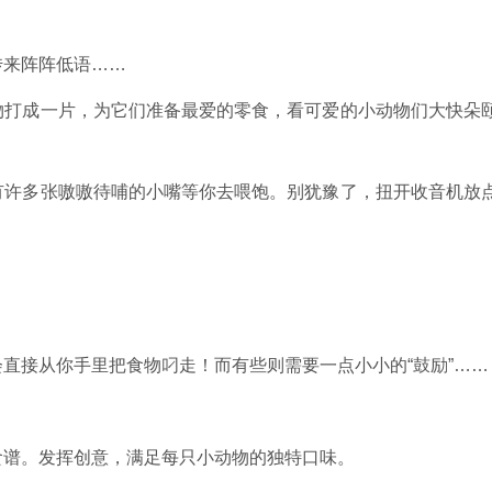
传来阵阵低语……
物打成一片，为它们准备最爱的零食，看可爱的小动物们大快朵
有许多张嗷嗷待哺的小嘴等你去喂饱。别犹豫了，扭开收音机放
直接从你手里把食物叼走！而有些则需要一点小小的“鼓励”……
食谱。发挥创意，满足每只小动物的独特口味。