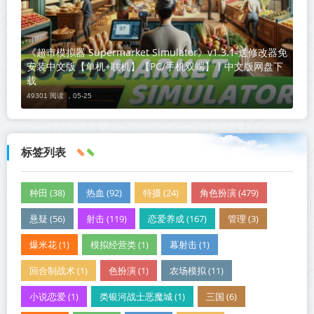
《超市模拟器 Supermarket Simulator》v1.3.1-送修改器免
安装中文版【单机+联机】【PC/手机双端】丨中文版网盘下
载
49301 阅读 ，
05-25
标签列表
种田 (38)
热血 (92)
特摄 (24)
角色扮演 (479)
悬疑 (56)
射击 (119)
恋爱养成 (167)
管理 (3)
爆米花 (1)
模拟经营类 (1)
幕射击 (1)
回合制战术 (1)
色扮演 (1)
农场模拟 (11)
小说恋爱 (1)
类银河战士恶魔城 (1)
三国 (6)