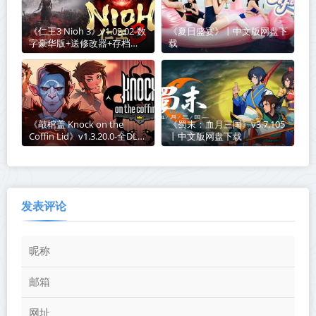
《仁王3 Nioh 3》v1.02.02-数
《夏日盛宴》丨中文版网盘下
字豪华版+送修改器+存档
载
【单机+联机】丨中文版网盘
下载
《敲棺盖 Knock on the
《蜀末：血月三国》v3.7.105
Coffin Lid》v1.3.20.0-全DLC
丨中文版网盘下载
丨中文版网盘下载
发表评论