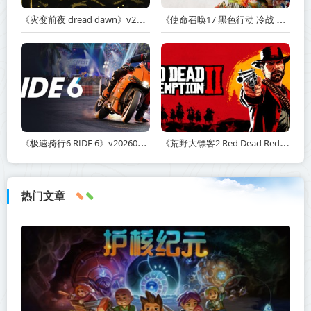
《灾变前夜 dread dawn》v20260530-免安装中文版丨中文版网盘下载
《使命召唤17 黑色行动 冷战 Call of Duty: Black Ops Cold War》v1.34.1.15931218-全DLC+送修改器丨中文版网盘下载
《极速骑行6 RIDE 6》v20260511-免安装中文版丨中文版网盘下载
《荒野大镖客2 Red Dead Redemption 2》v1491.50-打包mod+送修改器丨中文版网盘下载
热门文章