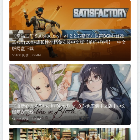
《幸福工厂 Satisfactory》v1.2.2.2-赠官方原声BGM+修改
器+赠120h+成长性存档免安装中文版【单机+联机】丨中文
版网盘下载
55108 阅读 ，
06-04
《血断心连 A Tithe in Blood》v1.0.3-免安装中文版丨中文
版网盘下载
54895 阅读 ，
06-02