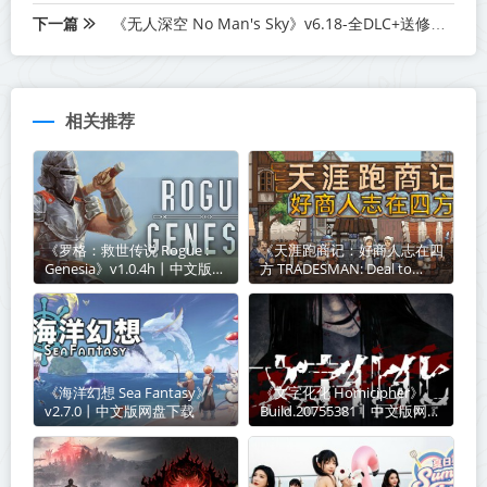
下一篇
《无人深空 No Man's Sky》v6.18-全DLC+送修改器+赠音乐原声+赠满金币.水荫.纳米星团初始存档【单机+联机】丨中文版网盘下载
相关推荐
《罗格：救世传说 Rogue :
《天涯跑商记：好商人志在四
Genesia》v1.0.4h丨中文版网
方 TRADESMAN: Deal to
盘下载
Dealer》Build.21003541丨中
文版网盘下载
《海洋幻想 Sea Fantasy》
《文字化化 Homicipher》
v2.7.0丨中文版网盘下载
Build.20755381丨中文版网盘
下载