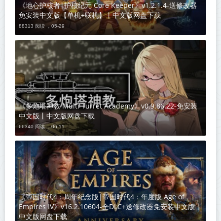
《地心护核者|护核纪元 Core Keeper》v1.2.1.4-送修改器
免安装中文版【单机+联机】丨中文版网盘下载
88313 阅读 ，
05-29
《多炮塔神教 Multi Turret Academy》v0.9.86.22-免安装
中文版丨中文版网盘下载
66340 阅读 ，
06-11
《帝国时代4：周年纪念版|帝国时代4：年度版 Age of
Empires IV》v16.2.10604-全DLC+送修改器免安装中文版丨
中文版网盘下载