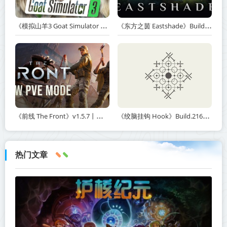
《模拟山羊3 Goat Simulator 3》v1.2.0.2-全DLC+含重制版【单机+联机】【PC/手机双端】丨中文版网盘下载
《东方之茵 Eastshade》Build.20251455-免安装中文版丨中文版网盘下载
《前线 The Front》v1.5.7丨中文版网盘下载
《绞脑挂钩 Hook》Build.21678887-免安装中文版丨中文版网盘下载
热门文章