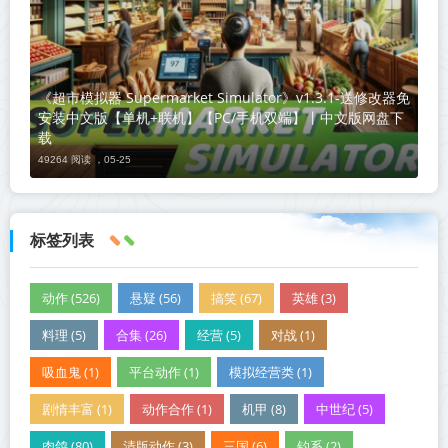
《超市模拟器 Supermarket Simulator》v1.3.1-送修改器免
安装中文版【单机+联机】【PC/手机双端】丨中文版网盘下
载
49264 阅读 ，
05-25
标签列表
动作 (526)
悬疑 (56)
搞笑 (67)
英雄 (3)
料理 (5)
合集 (26)
经营 (5)
对战 (1)
吸血鬼 (1)
平台动作 (1)
模拟经营类 (1)
剧情丰富 (1)
动作合作 (1)
机甲 (8)
中世纪 (5)
肉鸽 (80)
清版动作 (3)
三国 (6)
钓系 (2)