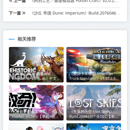
上一篇
《药剂工艺：炼金模拟器 Potion Craft》v2.0.2.0-送修改器丨中文版网盘下载
下一篇
《沙丘 帝国 Dune: Imperium》Build.20760467-全DLC丨中文版网盘下载
相关推荐
《史前王国 Prehistoric
《美国卡车模拟 American
Kingdom》v1.16.36丨中文版
Truck Simulator》v1.57.2.3-
网盘下载
全DLC【单机+联机】丨中文
版网盘下载
《救命！怎么又塌了!
《失落的天空 Lost Skies》
Haste》v1.10.b【单机+联
Build.20984397-全DLC【单机
机】丨中文版网盘下载
+联机】丨中文版网盘下载