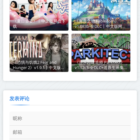
《夏日盛宴》丨中文版网盘下
《寓言之地 Fabledom》
载
v1.083b-全DLC丨中文版网盘
下载
《恐惧与饥饿2 Fear and
《游乐园建造师 Parkitect》
Hunger 2》v1.9.1丨中文版网
v1.12c3-全DLC+送原生画集
盘下载
丨中文版网盘下载
发表评论