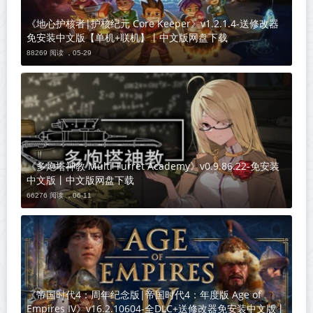
《地心护核者|护核纪元 Core Keeper》v1.2.1.4-送修改器
免安装中文版【单机+联机】丨中文版网盘下载
88269 阅读 ，
05-29
《多炮塔神教 Multi Turret Academy》v0.9.86.22-免安装
中文版丨中文版网盘下载
66276 阅读 ，
06-11
《帝国时代4：周年纪念版|帝国时代4：年度版 Age of
Empires IV》v16.2.10604-全DLC+送修改器免安装中文版丨