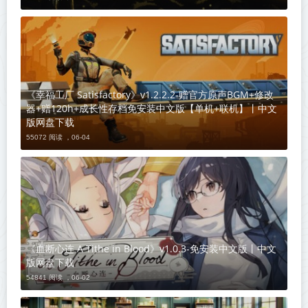
《幸福工厂 Satisfactory》v1.2.2.2-赠官方原声BGM+修改
器+赠120h+成长性存档免安装中文版【单机+联机】丨中文
版网盘下载
55072 阅读 ，
06-04
《血断心连 A Tithe in Blood》v1.0.3-免安装中文版丨中文
版网盘下载
54841 阅读 ，
06-02