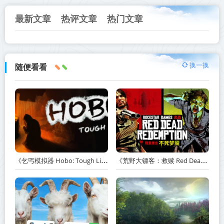
最新文章
热评文章
热门文章
换一换
随便看看
《乞丐模拟器 Hobo: Tough Life》v1.20.010-赠原声带+解锁全人物满级通关存档+多项修改器【单机+联机】丨中文版网盘下载
《荒野大镖客：救赎 Red Dead Redemption》v1.0.42.46611-送修改器丨中文版网盘下载