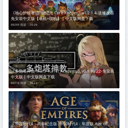
《地心护核者|护核纪元 Core Keeper》v1.2.1.4-送修改器
免安装中文版【单机+联机】丨中文版网盘下载
88269 阅读 ，
05-29
《多炮塔神教 Multi Turret Academy》v0.9.86.22-免安装
中文版丨中文版网盘下载
66276 阅读 ，
06-11
《帝国时代4：周年纪念版|帝国时代4：年度版 Age of