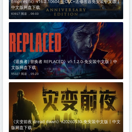
Empires IV》v16.2.10604-全DLC+送修改器免安装中文版丨
中文版网盘下载
63917 阅读 ，
06-03
《退换者|替换者 REPLACED》v1.1.2.0-免安装中文版丨中
文版网盘下载
55327 阅读 ，
05-23
《灾变前夜 dread dawn》v20260530-免安装中文版丨中文
版网盘下载