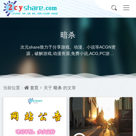
暗杀
次元share致力于分享游戏、动漫、小说等ACGN资
源，破解游戏,动漫资源,免费小说,ACG,PC游
戏,switch游戏,金手指，动画电影,动画片,全本小说,
完本小说,txt下载,游戏攻略,精美壁纸，ACGN资讯，
并提供网盘下载
首页
暗杀
当前位置：
关于
的文章