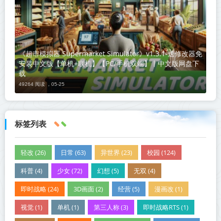
《超市模拟器 Supermarket Simulator》v1.3.1-送修改器免
安装中文版【单机+联机】【PC/手机双端】丨中文版网盘下
载
49264 阅读 ，
05-25
标签列表
轻改 (26)
日常 (63)
异世界 (23)
校园 (124)
科普 (4)
少女 (72)
幻想 (5)
无双 (4)
即时战略 (24)
3D画面 (2)
经营 (5)
漫画改 (1)
视觉 (1)
单机 (1)
第三人称 (3)
即时战略RTS (1)