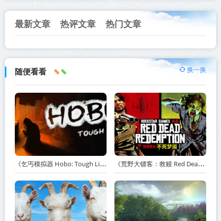
最新文章
热评文章
热门文章
换一换
随便看看
《乞丐模拟器 Hobo: Tough Life》v1.20.010-赠原声带+解锁全人物满级通关存档+多项修改器【单机+联机】丨中文版网盘下载
《荒野大镖客：救赎 Red Dead Redemption》v1.0.42.46611-送修改器丨中文版网盘下载