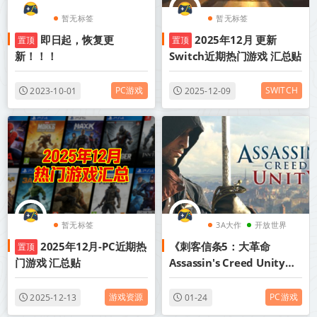
暂无标签
暂无标签
即日起，恢复更
2025年12月 更新
置顶
置顶
新！！！
Switch近期热门游戏 汇总贴
PC游戏
SWITCH
2023-10-01
2025-12-09
暂无标签
3A大作
开放世界
2025年12月-PC近期热
《刺客信条5：大革命
置顶
暗杀
门游戏 汇总贴
Assassin's Creed Unity》
v1.5.0丨中文版网盘下载
游戏资源
PC游戏
2025-12-13
01-24