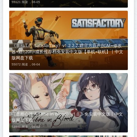
55121 阅读 ，
06-05
《幸福工厂 Satisfactory》v1.2.2.2-赠官方原声BGM+修改
器+赠120h+成长性存档免安装中文版【单机+联机】丨中文
版网盘下载
55072 阅读 ，
06-04
《血断心连 A Tithe in Blood》v1.0.3-免安装中文版丨中文
版网盘下载
54841 阅读 ，
06-02