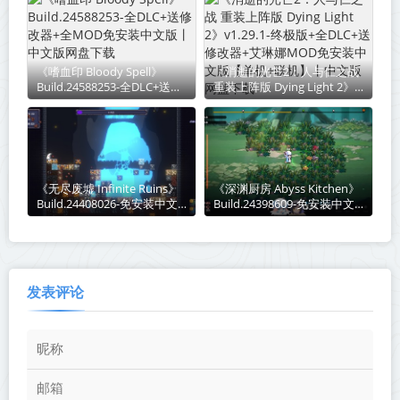
机】丨中文版网盘下载
《嗜血印 Bloody Spell》
《消逝的光芒2：人与仁之战
Build.24588253-全DLC+送修
重装上阵版 Dying Light 2》
改器+全MOD免安装中文版丨
v1.29.1-终极版+全DLC+送修
中文版网盘下载
改器+艾琳娜MOD免安装中文
版【单机+联机】丨中文版网
盘下载
《无尽废墟 Infinite Ruins》
《深渊厨房 Abyss Kitchen》
Build.24408026-免安装中文
Build.24398609-免安装中文
版丨中文版网盘下载
版丨中文版网盘下载
发表评论