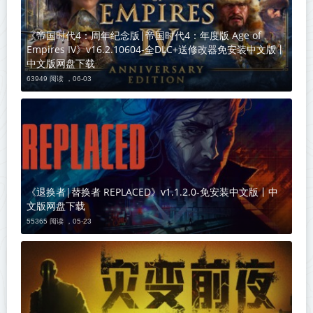
《帝国时代4：周年纪念版|帝国时代4：年度版 Age of
Empires IV》v16.2.10604-全DLC+送修改器免安装中文版丨
中文版网盘下载
63949 阅读 ，
06-03
《退换者|替换者 REPLACED》v1.1.2.0-免安装中文版丨中
文版网盘下载
55365 阅读 ，
05-23