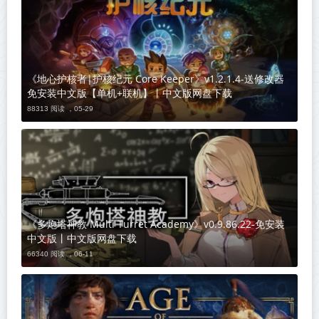
《地心护核者|护核纪元 Core Keeper》v1.2.1.4-送修改器
免安装中文版【单机+联机】丨中文版网盘下载
88313 阅读 ，
05-29
《多炮塔神教 Multi Turret Academy》v0.9.86.22-免安装
中文版丨中文版网盘下载
66340 阅读 ，
06-11