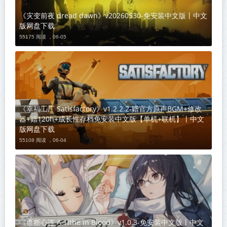
《灾变前夜 dread dawn》v20260530-免安装中文版丨中文
版网盘下载
55175 阅读 ，
06-05
《幸福工厂 Satisfactory》v1.2.2.2-赠官方原声BGM+修改
器+赠120h+成长性存档免安装中文版【单机+联机】丨中文
版网盘下载
55108 阅读 ，
06-04
《血断心连 A Tithe in Blood》v1.0.3-免安装中文版丨中文