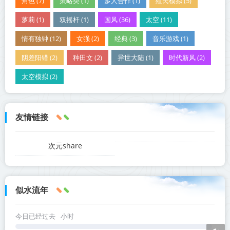
角色 (7)
策略类 (1)
多人合作 (1)
殖民模拟 (5)
萝莉 (1)
双摇杆 (1)
国风 (36)
太空 (11)
情有独钟 (12)
女强 (2)
经典 (3)
音乐游戏 (1)
阴差阳错 (2)
种田文 (2)
异世大陆 (1)
时代新风 (2)
太空模拟 (2)
友情链接
次元share
似水流年
今日已经过去
小时