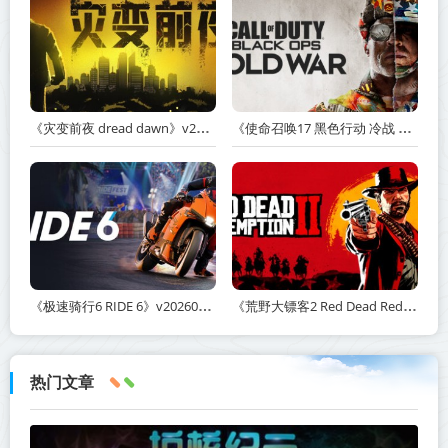
《灾变前夜 dread dawn》v20260530-免安装中文版丨中文版网盘下载
《使命召唤17 黑色行动 冷战 Call of Duty: Black Ops Cold War》v1.34.1.15931218-全DLC+送修改器丨中文版网盘下载
《极速骑行6 RIDE 6》v20260511-免安装中文版丨中文版网盘下载
《荒野大镖客2 Red Dead Redemption 2》v1491.50-打包mod+送修改器丨中文版网盘下载
热门文章