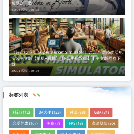
版网盘下载
54895 阅读 ，
06-02
《超市模拟器 Supermarket Simulator》v1.3.1-送修改器免
安装中文版【单机+联机】【PC/手机双端】丨中文版网盘下
载
49301 阅读 ，
05-25
标签列表
科幻 (112)
3A大作 (123)
种田 (38)
GBA (31)
恋爱养成 (167)
美食 (7)
FPS (13)
高清壁纸 (30)