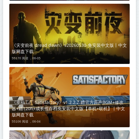
《灾变前夜 dread dawn》v20260530-免安装中文版丨中文
版网盘下载
55170 阅读 ，
06-05
《幸福工厂 Satisfactory》v1.2.2.2-赠官方原声BGM+修改
器+赠120h+成长性存档免安装中文版【单机+联机】丨中文
版网盘下载
55106 阅读 ，
06-04