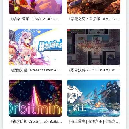
《巅峰|登顶 PEAK》v1.47.a【单机+联机】丨中文版网盘下载
《恶魔之刃：重启版 DEVIL BLADE REBOOT》v1.2.4-免安装中文版丨中文版网盘下载
《恋因天赐!! Present From Angel Template!! An Angel's Gift》Build.23930554-免安装中文版丨中文版网盘下载
《零希沃特 ZERO Sievert》v1.2.59-免安装中文版丨中文版网盘下载
《轨道矿机 Orbitmine》Build.24135737-免安装中文版丨中文版网盘下载
《海上霸主|海洋之王|七海之王 King of Seas》v1.20-免安装中文版丨中文版网盘下载