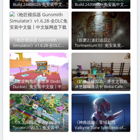
Build.24408026-免安装中文
Build.24398609-免安装中文
版丨中文版网盘下载
版丨中文版网盘下载
《枪匠模拟器 Gunsmith
《折磨2|迷幻追踪2‌
Simulator》v1.6.28-全DLC免
Tormentum II》免安装英文
安装中文版丨中文版网盘下载
版丨中文版网盘下载
《渡渡鸭与折叠世界 Dodo
《奶茶店模拟器 – 重生之我在
Duckie》免安装中文版丨中
冰堡甜城当店长 Boba Cafe
文版网盘下载
Simulator》v1.034-免安装中
文版丨中文版网盘下载
《水上乐园大亨 Aquapark
《神曲战姬：零域和鸣
Tycoon》v0.5.1-免安装中文
Valkyrie Tune Synthesis of
版丨中文版网盘下载
Souls》Build.23850624-免安
装中文版丨中文版网盘下载