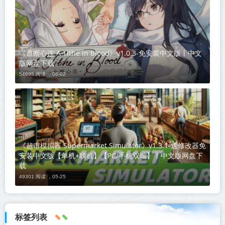
《血断心连 A Tithe in Blood》v1.0.3-免安装中文版丨中文
版网盘下载
54895 阅读 ，
06-02
《超市模拟器 Supermarket Simulator》v1.3.1-送修改器免
安装中文版【单机+联机】【PC/手机双端】丨中文版网盘下
载
49301 阅读 ，
05-25
标签列表