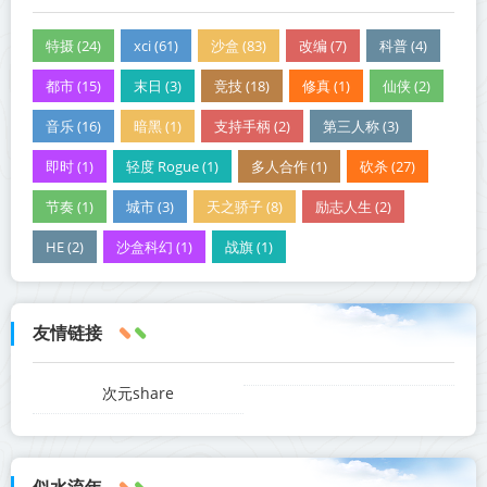
特摄 (24)
xci (61)
沙盒 (83)
改编 (7)
科普 (4)
都市 (15)
末日 (3)
竞技 (18)
修真 (1)
仙侠 (2)
音乐 (16)
暗黑 (1)
支持手柄 (2)
第三人称 (3)
即时 (1)
轻度 Rogue (1)
多人合作 (1)
砍杀 (27)
节奏 (1)
城市 (3)
天之骄子 (8)
励志人生 (2)
HE (2)
沙盒科幻 (1)
战旗 (1)
友情链接
次元share