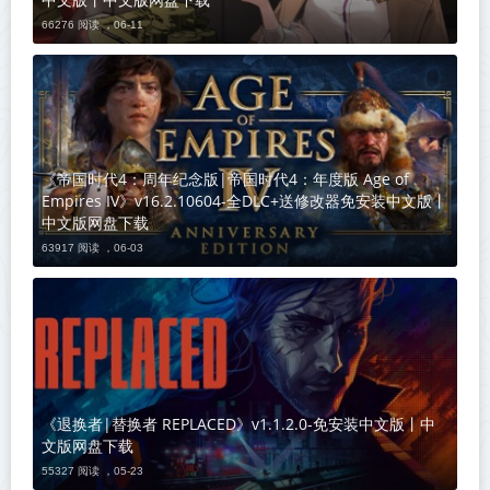
66276 阅读 ，
06-11
《帝国时代4：周年纪念版|帝国时代4：年度版 Age of
Empires IV》v16.2.10604-全DLC+送修改器免安装中文版丨
中文版网盘下载
63917 阅读 ，
06-03
《退换者|替换者 REPLACED》v1.1.2.0-免安装中文版丨中
文版网盘下载
55327 阅读 ，
05-23