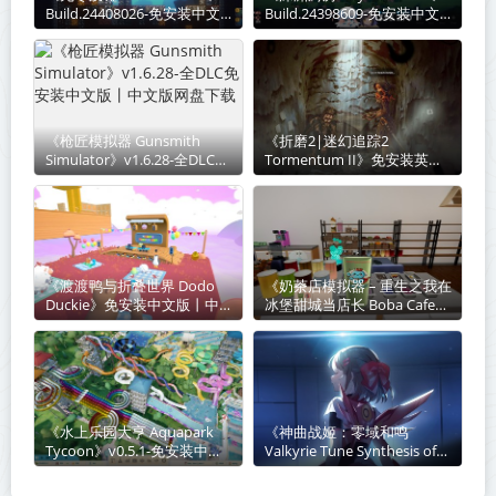
Build.24408026-免安装中文
Build.24398609-免安装中文
版丨中文版网盘下载
版丨中文版网盘下载
《枪匠模拟器 Gunsmith
《折磨2|迷幻追踪2‌
Simulator》v1.6.28-全DLC免
Tormentum II》免安装英文
安装中文版丨中文版网盘下载
版丨中文版网盘下载
《渡渡鸭与折叠世界 Dodo
《奶茶店模拟器 – 重生之我在
Duckie》免安装中文版丨中
冰堡甜城当店长 Boba Cafe
文版网盘下载
Simulator》v1.034-免安装中
文版丨中文版网盘下载
《水上乐园大亨 Aquapark
《神曲战姬：零域和鸣
Tycoon》v0.5.1-免安装中文
Valkyrie Tune Synthesis of
版丨中文版网盘下载
Souls》Build.23850624-免安
装中文版丨中文版网盘下载