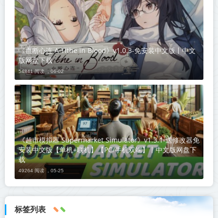
《血断心连 A Tithe in Blood》v1.0.3-免安装中文版丨中文
版网盘下载
54841 阅读 ，
06-02
《超市模拟器 Supermarket Simulator》v1.3.1-送修改器免
安装中文版【单机+联机】【PC/手机双端】丨中文版网盘下
载
49264 阅读 ，
05-25
标签列表