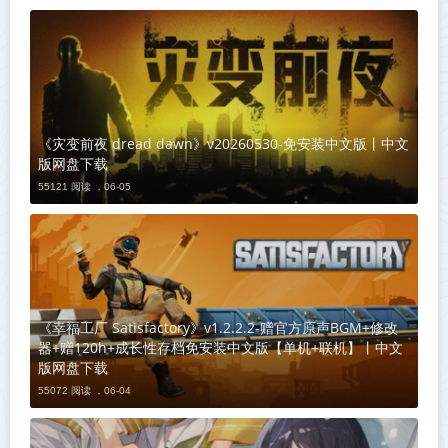
《灾变前夜 dread dawn》v20260530-免安装中文版丨中文
版网盘下载
55121 阅读 ，
06-05
《幸福工厂 Satisfactory》v1.2.2.2-赠官方原声BGM+修改
器+赠120h+成长性存档免安装中文版【单机+联机】丨中文
版网盘下载
55072 阅读 ，
06-04