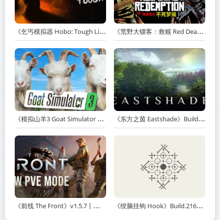
《乞丐模拟器 Hobo: Tough Life》v1.20.010-赠原声带+解锁全人物满级通关存档+多项修改器【单机+联机】丨中文版网盘下载
《荒野大镖客：救赎 Red Dead Redemption》v1.0.42.46611-送修改器丨中文版网盘下载
《模拟山羊3 Goat Simulator 3》v1.2.0.2-全DLC+含重制版【单机+联机】【PC/手机双端】丨中文版网盘下载
《东方之茵 Eastshade》Build.20251455-免安装中文版丨中文版网盘下载
《前线 The Front》v1.5.7丨中文版网盘下载
《绞脑挂钩 Hook》Build.21678887-免安装中文版丨中文版网盘下载