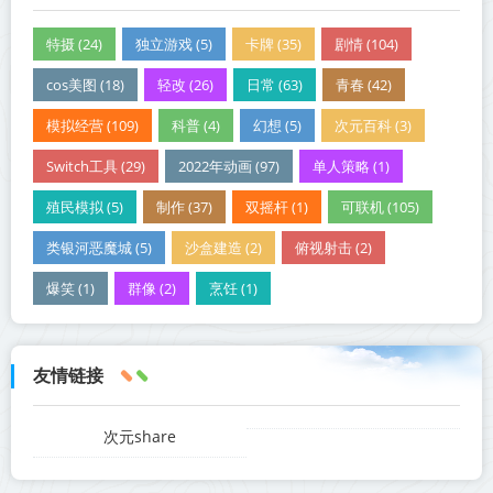
特摄 (24)
独立游戏 (5)
卡牌 (35)
剧情 (104)
cos美图 (18)
轻改 (26)
日常 (63)
青春 (42)
模拟经营 (109)
科普 (4)
幻想 (5)
次元百科 (3)
Switch工具 (29)
2022年动画 (97)
单人策略 (1)
殖民模拟 (5)
制作 (37)
双摇杆 (1)
可联机 (105)
类银河恶魔城 (5)
沙盒建造 (2)
俯视射击 (2)
爆笑 (1)
群像 (2)
烹饪 (1)
友情链接
次元share