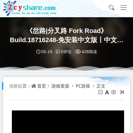
《岔路|分叉路 Fork Road》
Build.18716248-免安装中文版丨中文版
网盘下载
0评论
05-19
428阅读
首页
游戏资源
PC游戏
正文
当前位置：