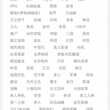
RPG
生物收集
黑暗
友情
哆啦A梦牧场物语2
机甲
大战略
天之骄子
改编
武侠
美食
神话
少儿
角色
架空
体育
1080P
僵尸
动作冒险
驾驶
三国
系统
独立游戏
成长
料理
幻想
经营
殖民模拟
中世纪
真人影游
街机
欢喜冤家
业界精英
类银河恶魔城
模拟建造
生存制作
汽车
横向滚屏
科普
异能
乙女
无双
独立
战国历史
宝可梦
多人
军事
营造
建设
天作之合
重生
末日
英雄
攻略
人物百科
次元百科
火焰纹章
单人单机
管理
3D
扮演
第三人称
第一人称
单人
回合战略
迷宫探索
2012年动画
黑暗奇幻
模拟策略
清版