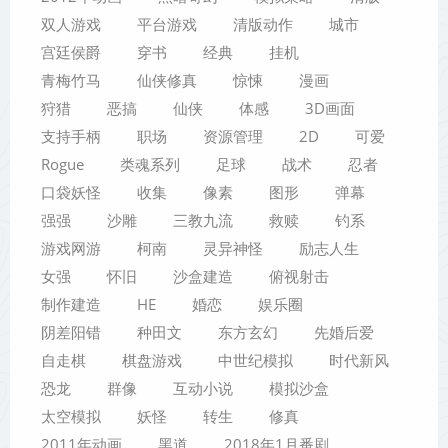
双人游戏
平台游戏
清版动作
城市
宫廷侯爵
穿书
经典
挂机
青梅竹马
仙侠修真
惊悚
漫画
狩猎
恶搞
仙侠
体感
3D画面
支持手柄
职场
资源管理
2D
可爱
Rogue
类魂系列
足球
战术
忍者
口袋妖怪
收集
像素
图形
弹幕
强强
沙雕
三教九流
救赎
钓系
游戏网游
柯南
灵异神怪
励志人生
女强
怀旧
沙盒建造
俯视射击
制作建造
HE
婚恋
娱乐圈
阴差阳错
种田文
东方玄幻
先婚后爱
自走棋
棋盘游戏
中世纪模拟
时代新风
恐龙
群像
互动小说
模拟沙盒
太空模拟
妖怪
转生
修真
2011年动画
黑道
2018年1月番剧