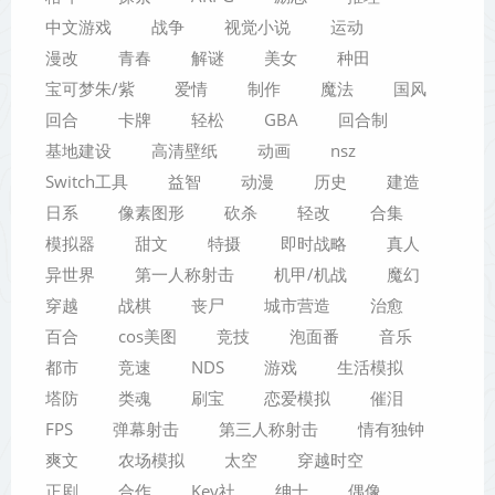
中文游戏
战争
视觉小说
运动
漫改
青春
解谜
美女
种田
宝可梦朱/紫
爱情
制作
魔法
国风
回合
卡牌
轻松
GBA
回合制
基地建设
高清壁纸
动画
nsz
Switch工具
益智
动漫
历史
建造
日系
像素图形
砍杀
轻改
合集
模拟器
甜文
特摄
即时战略
真人
异世界
第一人称射击
机甲/机战
魔幻
穿越
战棋
丧尸
城市营造
治愈
百合
cos美图
竞技
泡面番
音乐
都市
竞速
NDS
游戏
生活模拟
塔防
类魂
刷宝
恋爱模拟
催泪
FPS
弹幕射击
第三人称射击
情有独钟
爽文
农场模拟
太空
穿越时空
正剧
合作
Key社
绅士
偶像