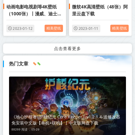
动画电影电视剧等4K壁纸
微软4K高清壁纸（48张）阿
（1000张）丨漫威、迪士
里云盘下载
尼、国产电视剧等壁纸阿里
云盘下载
精美壁纸
精美壁纸
2023-01-12
2023-01-11
点击查看更多
热门文章
《地心护核者|护核纪元 Core Keeper》v1.2.1.4-送修改器
免安装中文版【单机+联机】丨中文版网盘下载
88269 阅读 ，
05-29