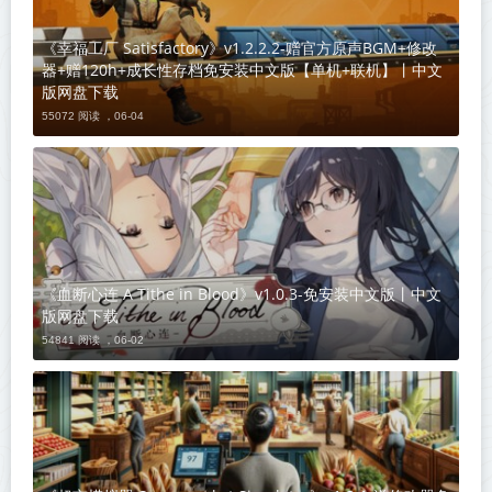
《幸福工厂 Satisfactory》v1.2.2.2-赠官方原声BGM+修改
器+赠120h+成长性存档免安装中文版【单机+联机】丨中文
版网盘下载
55072 阅读 ，
06-04
《血断心连 A Tithe in Blood》v1.0.3-免安装中文版丨中文
版网盘下载
54841 阅读 ，
06-02