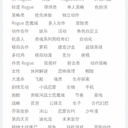
轻度 Rogue
弹球类
单人策略
色扮演
策略类
抢先体验
独立动作
Rogue 恶魔城
多人合作
冒险类
动作合作
娱乐
活动
角色自定义
机器人
类魂系列黑暗奇幻
自动化
模拟合作
萝莉
建造沙盒
超级英雄
多结局
模拟动漫
竞分
俯视
作类 Rogue
双摇杆
射击类
动作策略
女性
休闲解谜
恐怖推理
帽险
大逃杀
飞船
魂类
生存探索
剧情互动
小说恋爱
生物
手机
跑酷
类银河战士恶魔城
节奏
基地
战略
音游
公路文
生子
古代幻想
乔装改扮
冰山
恋爱合约
少年漫
第四天灾
迪化流
未来架空
植物大战僵尸
摸鱼
挂机游戏
冒险动作