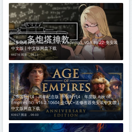
《多炮塔神教 Multi Turret Academy》v0.9.86.22-免安装
中文版丨中文版网盘下载
66276 阅读 ，
06-11
《帝国时代4：周年纪念版|帝国时代4：年度版 Age of
Empires IV》v16.2.10604-全DLC+送修改器免安装中文版丨
中文版网盘下载
63917 阅读 ，
06-03