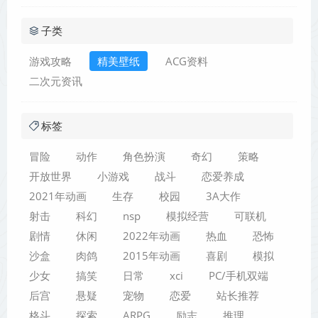
子类
游戏攻略
精美壁纸
ACG资料
二次元资讯
标签
冒险
动作
角色扮演
奇幻
策略
开放世界
小游戏
战斗
恋爱养成
2021年动画
生存
校园
3A大作
射击
科幻
nsp
模拟经营
可联机
剧情
休闲
2022年动画
热血
恐怖
沙盒
肉鸽
2015年动画
喜剧
模拟
少女
搞笑
日常
xci
PC/手机双端
后宫
悬疑
宠物
恋爱
站长推荐
格斗
探索
ARPG
励志
推理