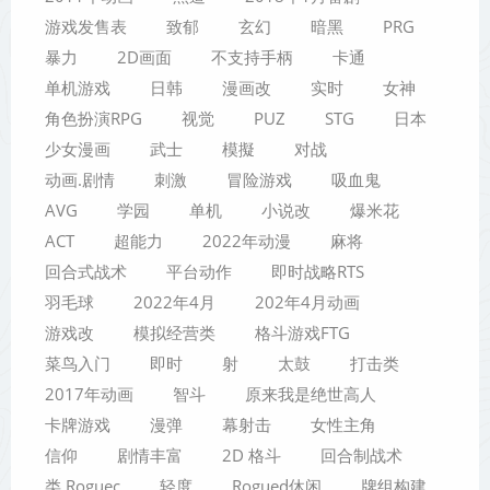
游戏发售表
致郁
玄幻
暗黑
PRG
暴力
2D画面
不支持手柄
卡通
单机游戏
日韩
漫画改
实时
女神
角色扮演RPG
视觉
PUZ
STG
日本
少女漫画
武士
模擬
对战
动画.剧情
刺激
冒险游戏
吸血鬼
AVG
学园
单机
小说改
爆米花
ACT
超能力
2022年动漫
麻将
回合式战术
平台动作
即时战略RTS
羽毛球
2022年4月
202年4月动画
游戏改
模拟经营类
格斗游戏FTG
菜鸟入门
即时
射
太鼓
打击类
2017年动画
智斗
原来我是绝世高人
卡牌游戏
漫弹
幕射击
女性主角
信仰
剧情丰富
2D 格斗
回合制战术
类 Roguec
轻度
Rogued休闲
牌组构建