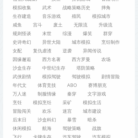
模拟收集
武术
战略策略历史
摔角
生存建造
音乐游戏
殖民
模拟城市
咸鱼
宫斗
废土
无限流
升级流
规则怪谈
末世
综漫
爆笑
群穿
史诗奇幻
异世大陆
城市模拟
烹饪制作
女配
复仇虐渣
逆袭
异闻传说
因缘邂逅
西方名著
西方罗曼
农场
沙盒生存
中世纪生存
塔防策略
武侠剧情
模拟驾驶
驾驶模拟
剧情冒险
年代文
体育竞技
ABO
赛博朋克
万人迷
制服情缘
秦穿
文字游戏
烹饪
模拟烹饪
采矿
模拟生活
冒险闯关
欢乐
迷宫
城市建设
后末日
沙盒科幻
暴雪
暗杀
休闲模拟
航海
驾驶策略
战旗
飞行
卡牌生存
汽车驾驶
汽车模拟