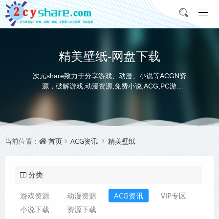
精美壁纸-网盘下载
次元share致力于分享游戏、动漫、小说等ACGN资
源，破解游戏,动漫资源,免费小说,ACG,PC游
戏,switch游戏,金手指，动画电影,动画片,全本小说,
完本小说,txt下载,游戏攻略,精美壁纸，ACGN资讯，
并提供网盘下载
首页
ACG资讯
精美壁纸
当前位置：
分类
游戏资源
动漫资源
ACG资讯
VIP专区
小说下载
资源下载