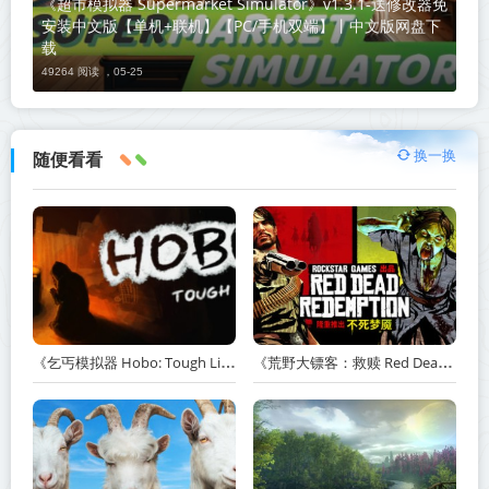
《超市模拟器 Supermarket Simulator》v1.3.1-送修改器免
安装中文版【单机+联机】【PC/手机双端】丨中文版网盘下
载
49264 阅读 ，
05-25
换一换
随便看看
《乞丐模拟器 Hobo: Tough Life》v1.20.010-赠原声带+解锁全人物满级通关存档+多项修改器【单机+联机】丨中文版网盘下载
《荒野大镖客：救赎 Red Dead Redemption》v1.0.42.46611-送修改器丨中文版网盘下载