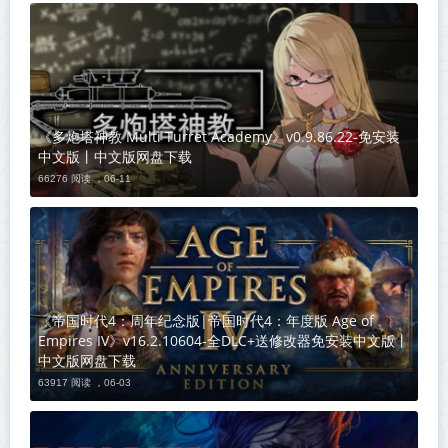
《多炮塔神教 Multi Turret Academy》v0.9.86.22-免安装
中文版丨中文版网盘下载
66276 阅读 ，
06-11
《帝国时代4：周年纪念版|帝国时代4：年度版 Age of
Empires IV》v16.2.10604-全DLC+送修改器免安装中文版丨
中文版网盘下载
63917 阅读 ，
06-03