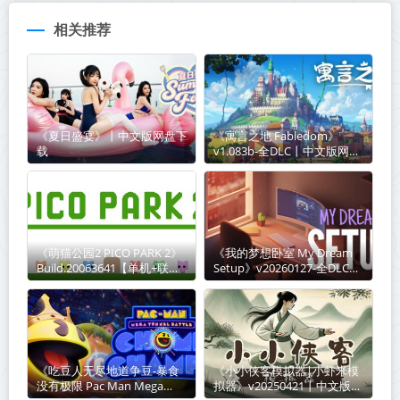
相关推荐
《夏日盛宴》丨中文版网盘下
《寓言之地 Fabledom》
载
v1.083b-全DLC丨中文版网盘
下载
《萌猫公园2 PICO PARK 2》
《我的梦想卧室 My Dream
Build.20063641【单机+联
Setup》v20260127-全DLC丨
机】丨中文版网盘下载
中文版网盘下载
《吃豆人无尽地道争豆-暴食
《小小侠客模拟器|小虾米模
没有极限 Pac Man Mega
拟器》v20250421丨中文版网