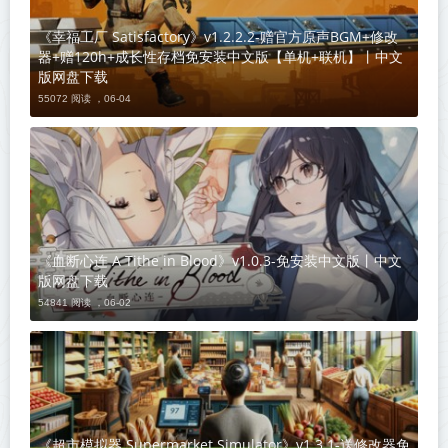
《幸福工厂 Satisfactory》v1.2.2.2-赠官方原声BGM+修改
器+赠120h+成长性存档免安装中文版【单机+联机】丨中文
版网盘下载
55072 阅读 ，
06-04
《血断心连 A Tithe in Blood》v1.0.3-免安装中文版丨中文
版网盘下载
54841 阅读 ，
06-02
《超市模拟器 Supermarket Simulator》v1.3.1-送修改器免