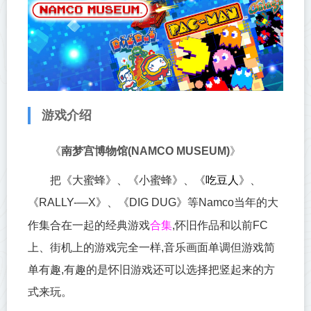
游戏介绍
《
南梦宫博物馆(NAMCO MUSEUM)
》
把《大蜜蜂》、《小蜜蜂》、《
吃豆人
》、
《RALLY-—X》、《DIG DUG》等Namco当年的大
合集
作集合在一起的经典游戏
,怀旧作品和以前FC
上、街机上的游戏完全一样,音乐画面单调但游戏简
单有趣,有趣的是怀旧游戏还可以选择把竖起来的方
式来玩。