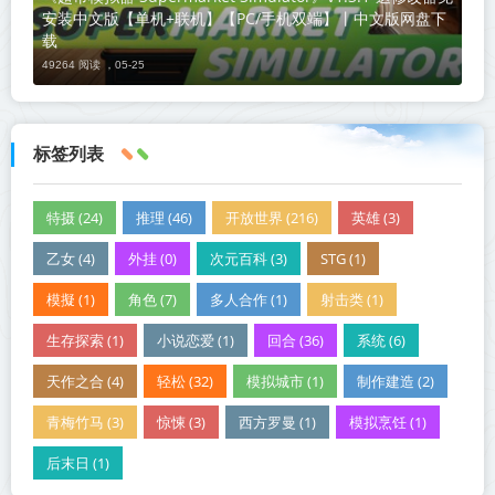
安装中文版【单机+联机】【PC/手机双端】丨中文版网盘下
载
49264 阅读 ，
05-25
标签列表
特摄 (24)
推理 (46)
开放世界 (216)
英雄 (3)
乙女 (4)
外挂 (0)
次元百科 (3)
STG (1)
模擬 (1)
角色 (7)
多人合作 (1)
射击类 (1)
生存探索 (1)
小说恋爱 (1)
回合 (36)
系统 (6)
天作之合 (4)
轻松 (32)
模拟城市 (1)
制作建造 (2)
青梅竹马 (3)
惊悚 (3)
西方罗曼 (1)
模拟烹饪 (1)
后末日 (1)