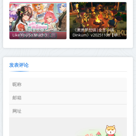
Tunnel Battle Chomp
盘下载
Champs》v1.17.2.3-附吃遍世
界+博物馆+【单机+联机】丨
中文版网盘下载
《太太！我喜欢你 Sensei! I
《澳洲梦想镇|金垦小镇
Like You So Much!》
Dinkum》v20251106【单机
v1.0.0.1117丨中文版网盘下载
+联机】丨中文版网盘下载
发表评论