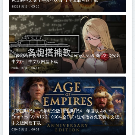
88313 阅读 ，
05-29
《多炮塔神教 Multi Turret Academy》v0.9.86.22-免安装
中文版丨中文版网盘下载
66340 阅读 ，
06-11
《帝国时代4：周年纪念版|帝国时代4：年度版 Age of
Empires IV》v16.2.10604-全DLC+送修改器免安装中文版丨
中文版网盘下载
63949 阅读 ，
06-03