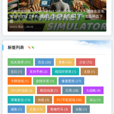
《超市模拟器 Supermarket Simulator》v1.3.1-送修改器免
安装中文版【单机+联机】【PC/手机双端】丨中文版网盘下
载
49301 阅读 ，
05-25
标签列表
站长推荐 (51)
百合 (20)
青春 (42)
少女 (72)
玄幻 (1)
支持手柄 (2)
模拟经营类 (1)
太鼓 (1)
卡牌游戏 (1)
剧情丰富 (1)
像素图形 (27)
2012年动画 (3)
模拟动漫 (1)
日系 (28)
大战略 (8)
弹幕射击 (13)
街机 (5)
PC/手机双端 (58)
冰山 (1)
咸鱼 (1)
正剧 (11)
青梅竹马 (3)
女配 (1)