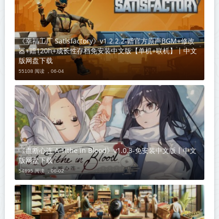
《幸福工厂 Satisfactory》v1.2.2.2-赠官方原声BGM+修改
器+赠120h+成长性存档免安装中文版【单机+联机】丨中文
版网盘下载
55108 阅读 ，
06-04
《血断心连 A Tithe in Blood》v1.0.3-免安装中文版丨中文
版网盘下载
54895 阅读 ，
06-02