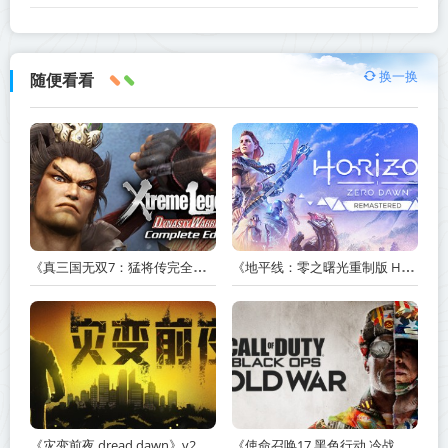
换一换
随便看看
《真三国无双7：猛将传完全版 DYNASTY WARRIORS 7: Xtreme Legends Complete Edition》Build.3602035-免安装中文版【PC/手机双端】丨中文版
《地平线：零之曙光重制版 Horizon Zero Dawn Remastered》v1.5.89.0-送修改器丨中文版网盘下载
《灾变前夜 dread dawn》v20260530-免安装中文版丨中文版网盘下载
《使命召唤17 黑色行动 冷战 Call of Duty: Black Ops Cold War》v1.34.1.15931218-全DLC+送修改器丨中文版网盘下载