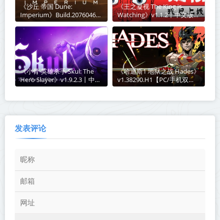
《沙丘 帝国 Dune:
《王之凝视 The King is
Imperium》Build.20760467-
Watching》v1.1.2丨中文版网
全DLC丨中文版网盘下载
盘下载
《小骨 英雄杀手 Skul: The
《哈迪斯1 地狱之战 Hades》
Hero Slayer》v1.9.2.3丨中文
v1.38290.H1【PC/手机双
版网盘下载
端】丨中文版网盘下载
发表评论