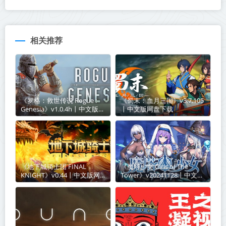
相关推荐
《罗格：救世传说 Rogue :
《蜀末：血月三国》v3.7.105
Genesia》v1.0.4h丨中文版网
丨中文版网盘下载
盘下载
《地下城骑士团 FINAL
《​魔塔少女 Girls of The
KNIGHT》v0.44丨中文版网
Tower》v20241128丨中文版
盘下载
网盘下载