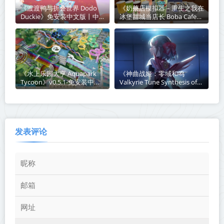
《渡渡鸭与折叠世界 Dodo
《奶茶店模拟器 – 重生之我在
Duckie》免安装中文版丨中
冰堡甜城当店长 Boba Cafe
文版网盘下载
Simulator》v1.034-免安装中
文版丨中文版网盘下载
《水上乐园大亨 Aquapark
《神曲战姬：零域和鸣
Tycoon》v0.5.1-免安装中文
Valkyrie Tune Synthesis of
版丨中文版网盘下载
Souls》Build.23850624-免安
装中文版丨中文版网盘下载
发表评论