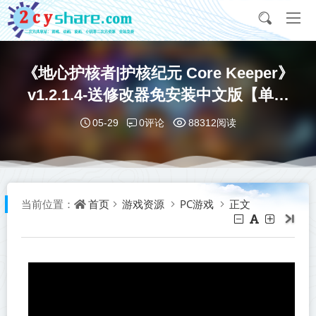
《地心护核者|护核纪元 Core Keeper》
v1.2.1.4-送修改器免安装中文版【单机
+联机】丨中文版网盘下载
0评论
05-29
88312阅读
首页
游戏资源
PC游戏
正文
当前位置：