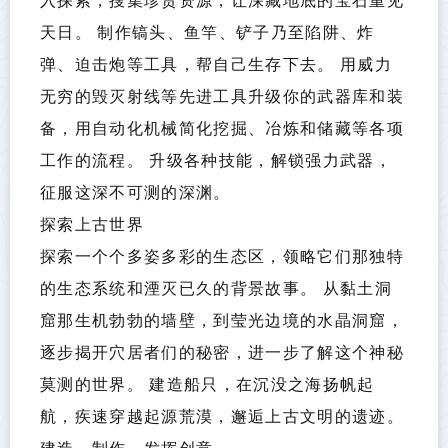
天日。 制作镐头、鱼竿、铲子乃至陷阱、炸
弹、迫击炮等工具，帮自己生存下去。 用威力
无穷的毁灭射线等先进工具升级你的武器库和装
备，用自动化机械简化挖掘、冶炼和储藏等各项
工作的流程。 升级各种技能，解锁强力武器，
征服这深不可测的深渊。
探索上古世界
探索一个个多姿多彩的生态区，领略它们那独特
的生态系统和湮灭已久的背景故事。 从黏土洞
窟那生机勃勃的墙壁，到莹光边境的水晶洞窟，
逐步揭开穴居者们的秘密，进一步了解这个神秘
莫测的世界。 建造船只，在沉没之海扬帆起
航，疾速穿越起源荒漠，邂逅上古文明的遗迹。
建造、制作、发挥创意