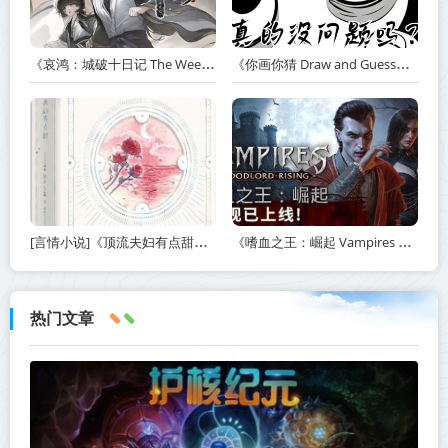
《哀鸿：城破十日记 The Weeping Swan Ten Days of the Citys Fall》v20260507-免安装中文版丨中文版网盘下载
《你画你猜 Draw and Guess》Build.24032411-免安装中文版丨中文版网盘下载
[言情小说]《顶流夫妇有点甜》作者：图样先森【完结】丨小说资源百度网盘免费txt下载
《嗜血之王：崛起 Vampires Bloodlord Rising》v1.5.0.21247-免安装中文版【单机+联机】丨中文版网盘下载
热门文章