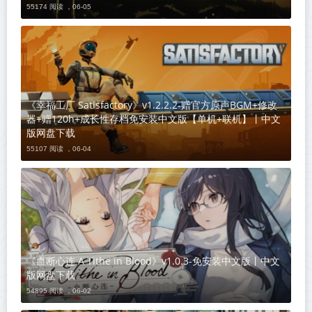
55174 阅读 ，
06-05
《幸福工厂 Satisfactory》v1.2.2.2-赠官方原声BGM+修改
器+赠120h+成长性存档免安装中文版【单机+联机】丨中文
版网盘下载
55107 阅读 ，
06-04
《血断心连 A Tithe in Blood》v1.0.3-免安装中文版丨中文
版网盘下载
54895 阅读 ，
06-02