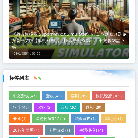
《超市模拟器 Supermarket Simulator》v1.3.1-送修改器免
安装中文版【单机+联机】【PC/手机双端】丨中文版网盘下
载
49301 阅读 ，
05-25
标签列表
中文游戏 (45)
漫改 (42)
喜剧 (76)
模拟经营 (109)
格斗 (49)
攻略 (3)
合集 (26)
益智 (29)
卡通 (1)
角色扮演RPG (1)
冒险游戏 (1)
羽毛球 (1)
2017年动画 (1)
卡牌游戏 (1)
生活模拟 (14)