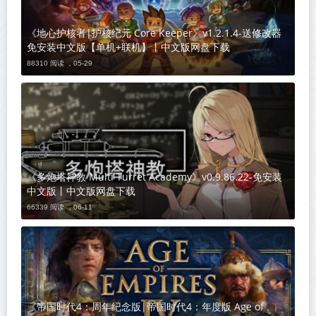
《地心护核者|护核纪元 Core Keeper》v1.2.1.4-送修改器
免安装中文版【单机+联机】丨中文版网盘下载
88310 阅读 ，
05-29
《多炮塔神教 Multi Turret Academy》v0.9.86.22-免安装
中文版丨中文版网盘下载
66339 阅读 ，
06-11
《帝国时代4：周年纪念版|帝国时代4：年度版 Age of