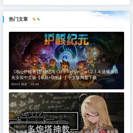
热门文章
《地心护核者|护核纪元 Core Keeper》v1.2.1.4-送修改器
免安装中文版【单机+联机】丨中文版网盘下载
88313 阅读 ，
05-29
《多炮塔神教 Multi Turret Academy》v0.9.86.22-免安装