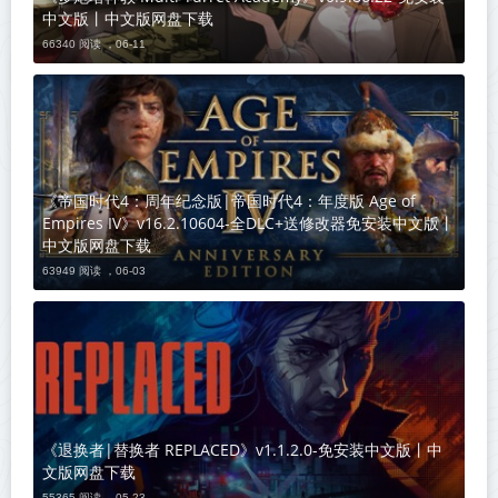
中文版丨中文版网盘下载
66340 阅读 ，
06-11
《帝国时代4：周年纪念版|帝国时代4：年度版 Age of
Empires IV》v16.2.10604-全DLC+送修改器免安装中文版丨
中文版网盘下载
63949 阅读 ，
06-03
《退换者|替换者 REPLACED》v1.1.2.0-免安装中文版丨中
文版网盘下载
55365 阅读 ，
05-23