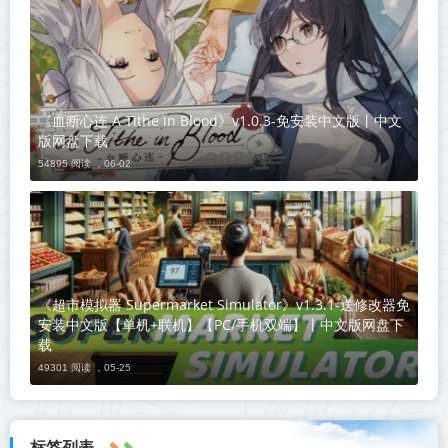
《血断心连 A Tithe in Blood》v1.0.3-免安装中文版丨中文
版网盘下载
54895 阅读 ，
06-02
《超市模拟器 Supermarket Simulator》v1.3.1-送修改器免
安装中文版【单机+联机】【PC/手机双端】丨中文版网盘下
载
49301 阅读 ，
05-25
标签列表