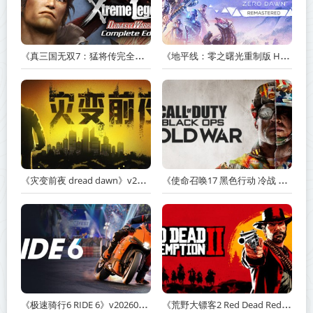
《真三国无双7：猛将传完全版 DYNASTY WARRIORS 7: Xtreme Legends Complete Edition》Build.3602035-免安装中文版【PC/手机双端】丨中文版
《地平线：零之曙光重制版 Horizon Zero Dawn Remastered》v1.5.89.0-送修改器丨中文版网盘下载
《灾变前夜 dread dawn》v20260530-免安装中文版丨中文版网盘下载
《使命召唤17 黑色行动 冷战 Call of Duty: Black Ops Cold War》v1.34.1.15931218-全DLC+送修改器丨中文版网盘下载
《极速骑行6 RIDE 6》v20260511-免安装中文版丨中文版网盘下载
《荒野大镖客2 Red Dead Redemption 2》v1491.50-打包mod+送修改器丨中文版网盘下载