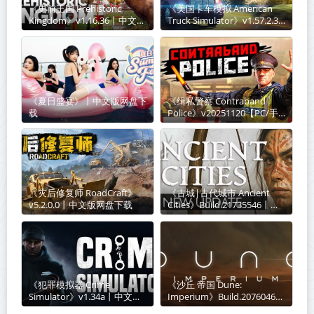
《史前王国 Prehistoric
《美国卡车模拟 American
Kingdom》v1.16.36丨中文版
Truck Simulator》v1.57.2.3-
网盘下载
全DLC【单机+联机】丨中文
版网盘下载
《夏日盛宴》丨中文版网盘下
《缉私警察 Contraband
载
Police》v20251120【PC/手
机双端】丨中文版网盘下载
《​灾后修复师 RoadCraft》
《古城|古代城市 Ancient
v5.2.0.0丨中文版网盘下载
Cities》Build.21735546丨中
文版网盘下载
《犯罪模拟器 Crime
《沙丘 帝国 Dune:
Simulator》v1.34a丨中文版
Imperium》Build.20760467-
网盘下载
全DLC丨中文版网盘下载