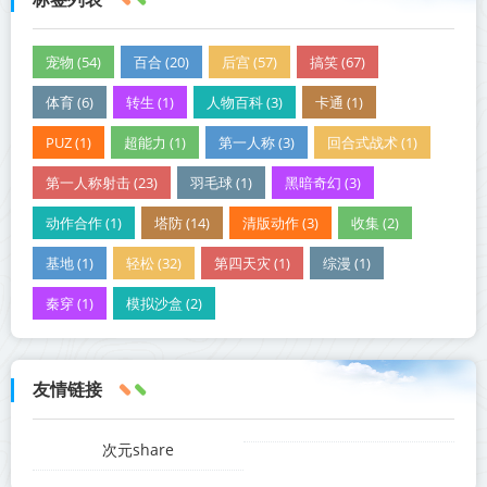
宠物 (54)
百合 (20)
后宫 (57)
搞笑 (67)
体育 (6)
转生 (1)
人物百科 (3)
卡通 (1)
PUZ (1)
超能力 (1)
第一人称 (3)
回合式战术 (1)
第一人称射击 (23)
羽毛球 (1)
黑暗奇幻 (3)
动作合作 (1)
塔防 (14)
清版动作 (3)
收集 (2)
基地 (1)
轻松 (32)
第四天灾 (1)
综漫 (1)
秦穿 (1)
模拟沙盒 (2)
友情链接
次元share