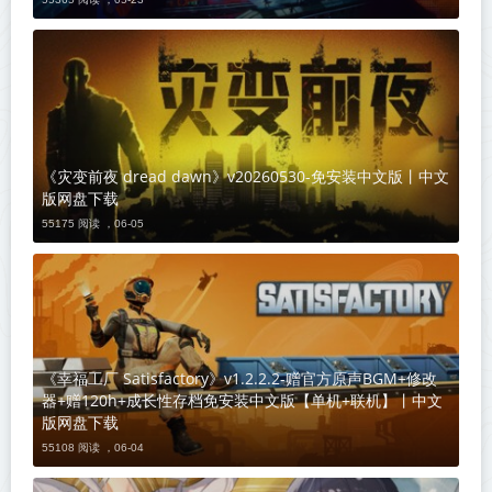
《灾变前夜 dread dawn》v20260530-免安装中文版丨中文
版网盘下载
55175 阅读 ，
06-05
《幸福工厂 Satisfactory》v1.2.2.2-赠官方原声BGM+修改
器+赠120h+成长性存档免安装中文版【单机+联机】丨中文
版网盘下载
55108 阅读 ，
06-04