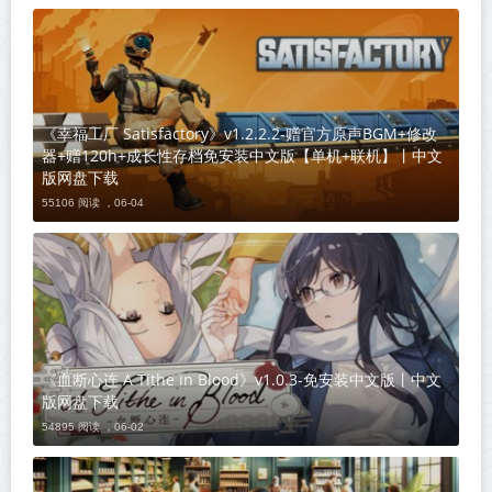
《幸福工厂 Satisfactory》v1.2.2.2-赠官方原声BGM+修改
器+赠120h+成长性存档免安装中文版【单机+联机】丨中文
版网盘下载
55106 阅读 ，
06-04
《血断心连 A Tithe in Blood》v1.0.3-免安装中文版丨中文
版网盘下载
54895 阅读 ，
06-02