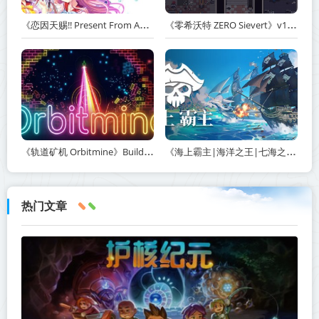
《恋因天赐!! Present From Angel Template!! An Angel's Gift》Build.23930554-免安装中文版丨中文版网盘下载
《零希沃特 ZERO Sievert》v1.2.59-免安装中文版丨中文版网盘下载
《轨道矿机 Orbitmine》Build.24135737-免安装中文版丨中文版网盘下载
《海上霸主|海洋之王|七海之王 King of Seas》v1.20-免安装中文版丨中文版网盘下载
热门文章