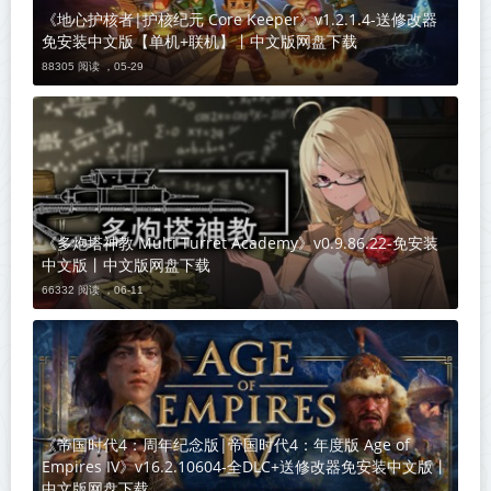
《地心护核者|护核纪元 Core Keeper》v1.2.1.4-送修改器
免安装中文版【单机+联机】丨中文版网盘下载
88305 阅读 ，
05-29
《多炮塔神教 Multi Turret Academy》v0.9.86.22-免安装
中文版丨中文版网盘下载
66332 阅读 ，
06-11
《帝国时代4：周年纪念版|帝国时代4：年度版 Age of
Empires IV》v16.2.10604-全DLC+送修改器免安装中文版丨
中文版网盘下载