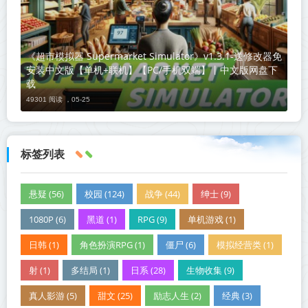
《超市模拟器 Supermarket Simulator》v1.3.1-送修改器免
安装中文版【单机+联机】【PC/手机双端】丨中文版网盘下
载
49301 阅读 ，
05-25
标签列表
悬疑 (56)
校园 (124)
战争 (44)
绅士 (9)
1080P (6)
黑道 (1)
RPG (9)
单机游戏 (1)
日韩 (1)
角色扮演RPG (1)
僵尸 (6)
模拟经营类 (1)
射 (1)
多结局 (1)
日系 (28)
生物收集 (9)
真人影游 (5)
甜文 (25)
励志人生 (2)
经典 (3)