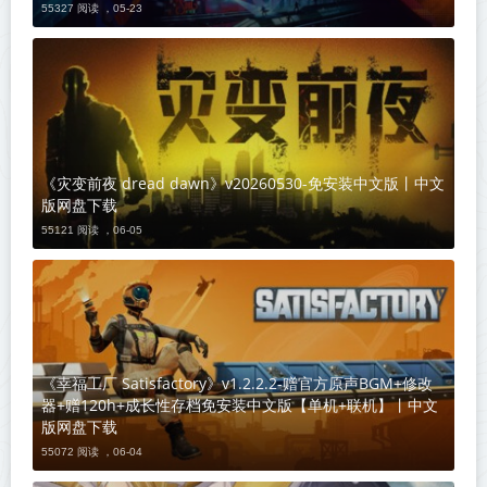
55327 阅读 ，
05-23
《灾变前夜 dread dawn》v20260530-免安装中文版丨中文
版网盘下载
55121 阅读 ，
06-05
《幸福工厂 Satisfactory》v1.2.2.2-赠官方原声BGM+修改
器+赠120h+成长性存档免安装中文版【单机+联机】丨中文
版网盘下载
55072 阅读 ，
06-04