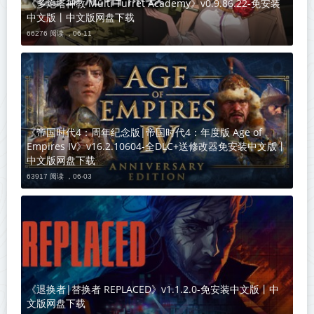
《多炮塔神教 Multi Turret Academy》v0.9.86.22-免安装
中文版丨中文版网盘下载
66276 阅读 ，
06-11
《帝国时代4：周年纪念版|帝国时代4：年度版 Age of
Empires IV》v16.2.10604-全DLC+送修改器免安装中文版丨
中文版网盘下载
63917 阅读 ，
06-03
《退换者|替换者 REPLACED》v1.1.2.0-免安装中文版丨中
文版网盘下载