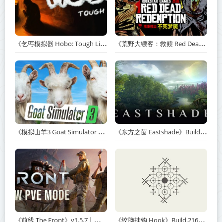
《乞丐模拟器 Hobo: Tough Life》v1.20.010-赠原声带+解锁全人物满级通关存档+多项修改器【单机+联机】丨中文版网盘下载
《荒野大镖客：救赎 Red Dead Redemption》v1.0.42.46611-送修改器丨中文版网盘下载
《模拟山羊3 Goat Simulator 3》v1.2.0.2-全DLC+含重制版【单机+联机】【PC/手机双端】丨中文版网盘下载
《东方之茵 Eastshade》Build.20251455-免安装中文版丨中文版网盘下载
《前线 The Front》v1.5.7丨中文版网盘下载
《绞脑挂钩 Hook》Build.21678887-免安装中文版丨中文版网盘下载