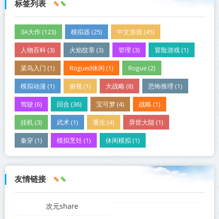
标签列表
3A大作 (123)
模拟器 (25)
中文游戏 (45)
人物百科 (3)
火焰纹章 (3)
管理 (3)
冒险游戏 (1)
菜鸟入门 (1)
Rogued休闲 (1)
Rogue (2)
模拟动漫 (1)
俯视 (1)
大战略 (8)
恐怖推理 (1)
驾驶 (6)
回合 (36)
宝可梦 (4)
战略 (1)
挂机 (3)
武术 (1)
重生 (4)
异世大陆 (1)
秦穿 (1)
模拟烹饪 (1)
休闲模拟 (1)
友情链接
次元share