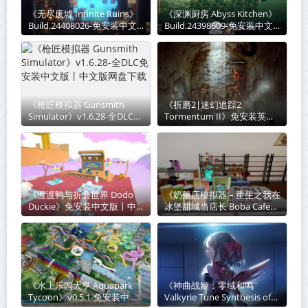
《无尽废墟 Infinite Ruins》
《深渊厨房 Abyss Kitchen》
Build.24408026-免安装中文
Build.24398609-免安装中文
版丨中文版网盘下载
版丨中文版网盘下载
《枪匠模拟器 Gunsmith
《折磨2|迷幻追踪2‌
Simulator》v1.6.28-全DLC免
Tormentum II》免安装英文
安装中文版丨中文版网盘下载
版丨中文版网盘下载
《渡渡鸭与折叠世界 Dodo
《奶茶店模拟器 – 重生之我在
Duckie》免安装中文版丨中
冰堡甜城当店长 Boba Cafe
文版网盘下载
Simulator》v1.034-免安装中
文版丨中文版网盘下载
《水上乐园大亨 Aquapark
《神曲战姬：零域和鸣
Tycoon》v0.5.1-免安装中文
Valkyrie Tune Synthesis of