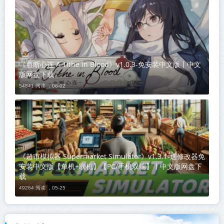
《血断心连 A Tithe in Blood》v1.0.3-免安装中文版丨中文
版网盘下载
54841 阅读 ，
06-02
《超市模拟器 Supermarket Simulator》v1.3.1-送修改器免
安装中文版【单机+联机】【PC/手机双端】丨中文版网盘下
载
49264 阅读 ，
05-25