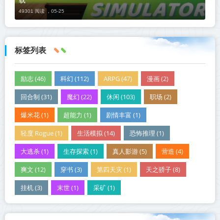
49301 阅读 ，
05-25
标签列表
励志 (46)
科幻 (112)
ARPG (47)
漫画 (2)
回合制 (31)
魔幻 (22)
休闲 (103)
职场 (2)
爆米花 (1)
超能力 (1)
剧情丰富 (1)
轻度 Rogue (1)
生活模拟 (14)
恐怖推理 (1)
大逃杀 (1)
生存探索 (1)
真人影游 (5)
营造 (4)
爽文 (12)
穿书 (3)
第四天灾 (1)
天之骄子 (8)
挂机 (3)
末世 (1)
采矿 (1)