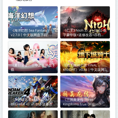
《海洋幻想 Sea Fantasy》
《仁王3 Nioh 3》v1.02.02-数
v2.7.0丨中文版网盘下载
字豪华版+送修改器+存档
【单机+联机】丨中文版网盘
下载
《夏日盛宴》丨中文版网盘下
《地下城骑士团 FINAL
载
KNIGHT》v0.44丨中文版网
盘下载
《高达破坏者4 GUNDAM
《三国真龙传 Three
BREAKER 4》v1.012-送修改
Kingdoms True Dragon》
器【PC/手机双端】丨中文版
v4.02丨中文版网盘下载
网盘下载