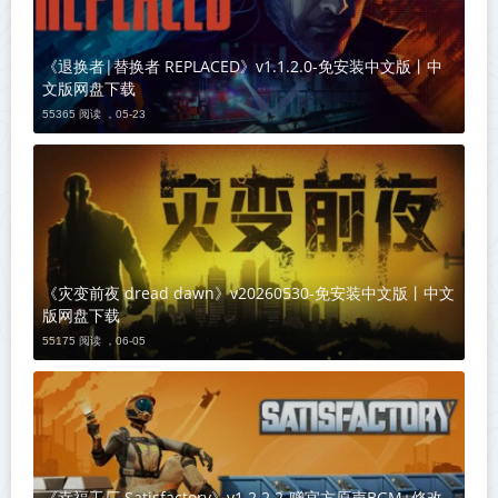
《退换者|替换者 REPLACED》v1.1.2.0-免安装中文版丨中
文版网盘下载
55365 阅读 ，
05-23
《灾变前夜 dread dawn》v20260530-免安装中文版丨中文
版网盘下载
55175 阅读 ，
06-05
《幸福工厂 Satisfactory》v1.2.2.2-赠官方原声BGM+修改