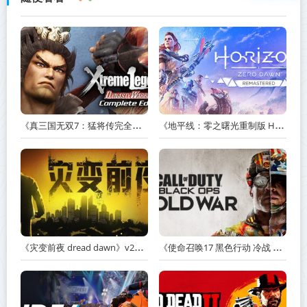
《真三国无双7：猛将传完全版 DYNASTY WARRIORS 7: Xtreme Legends Complete Edition》Build.3602035-免安装中文版【PC/手机双端】丨中文版
《地平线：零之曙光重制版 Horizon Zero Dawn Remastered》v1.5.89.0-送修改器丨中文版网盘下载
《灾变前夜 dread dawn》v20260530-免安装中文版丨中文版网盘下载
《使命召唤17 黑色行动 冷战 Call of Duty: Black Ops Cold War》v1.34.1.15931218-全DLC+送修改器丨中文版网盘下载