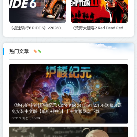
《极速骑行6 RIDE 6》v20260511-免安装中文版丨中文版网盘下载
《荒野大镖客2 Red Dead Redemption 2》v1491.50-打包mod+送修改器丨中文版网盘下载
热门文章
《地心护核者|护核纪元 Core Keeper》v1.2.1.4-送修改器
免安装中文版【单机+联机】丨中文版网盘下载
88313 阅读 ，
05-29