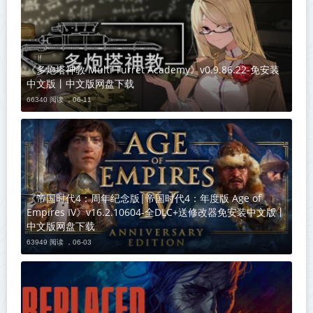
《多炮塔神教 Multi Turret Academy》v0.9.86.22-免安装
中文版丨中文版网盘下载
66340 阅读 ，
06-11
《帝国时代4：周年纪念版|帝国时代4：年度版 Age of
Empires IV》v16.2.10604-全DLC+送修改器免安装中文版丨
中文版网盘下载
63949 阅读 ，
06-03