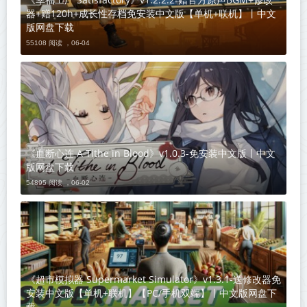
器+赠120h+成长性存档免安装中文版【单机+联机】丨中文
版网盘下载
55108 阅读 ，
06-04
《血断心连 A Tithe in Blood》v1.0.3-免安装中文版丨中文
版网盘下载
54895 阅读 ，
06-02
《超市模拟器 Supermarket Simulator》v1.3.1-送修改器免
安装中文版【单机+联机】【PC/手机双端】丨中文版网盘下
载