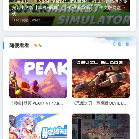
《超市模拟器 Supermarket Simulator》v1.3.1-送修改器免
安装中文版【单机+联机】【PC/手机双端】丨中文版网盘下
载
49301 阅读 ，
05-25
换一换
随便看看
《巅峰|登顶 PEAK》v1.47.a【单机+联机】丨中文版网盘下载
《恶魔之刃：重启版 DEVIL BLADE REBOOT》v1.2.4-免安装中文版丨中文版网盘下载