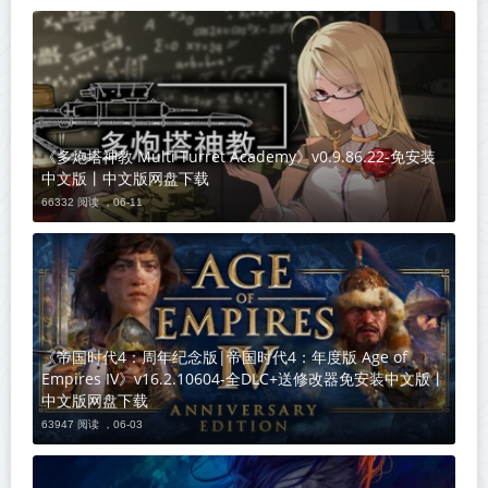
《多炮塔神教 Multi Turret Academy》v0.9.86.22-免安装
中文版丨中文版网盘下载
66332 阅读 ，
06-11
《帝国时代4：周年纪念版|帝国时代4：年度版 Age of
Empires IV》v16.2.10604-全DLC+送修改器免安装中文版丨
中文版网盘下载
63947 阅读 ，
06-03