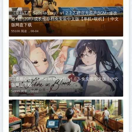
《幸福工厂 Satisfactory》v1.2.2.2-赠官方原声BGM+修改
器+赠120h+成长性存档免安装中文版【单机+联机】丨中文
版网盘下载
55106 阅读 ，
06-04
《血断心连 A Tithe in Blood》v1.0.3-免安装中文版丨中文
版网盘下载
54895 阅读 ，
06-02