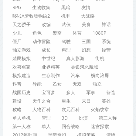
RPG
生物收集
黑暗
友情
哆啦A梦牧场物语2
机甲
大战略
天之骄子
改编
武侠
美食
神话
少儿
角色
架空
体育
1080P
僵尸
动作冒险
驾驶
三国
系统
独立游戏
成长
料理
幻想
经营
殖民模拟
中世纪
真人影游
街机
欢喜冤家
业界精英
类银河恶魔城
模拟建造
生存制作
汽车
横向滚屏
科普
异能
乙女
无双
独立
战国历史
宝可梦
多人
军事
营造
建设
天作之合
重生
末日
英雄
攻略
人物百科
次元百科
火焰纹章
单人单机
管理
3D
扮演
第三人称
第一人称
单人
回合战略
迷宫探索
2012年动画
黑暗奇幻
模拟策略
清版