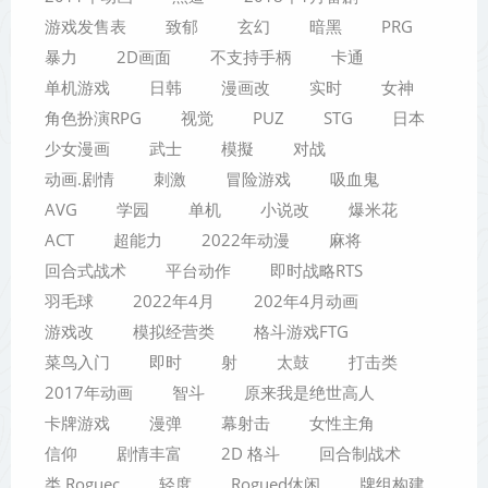
游戏发售表
致郁
玄幻
暗黑
PRG
暴力
2D画面
不支持手柄
卡通
单机游戏
日韩
漫画改
实时
女神
角色扮演RPG
视觉
PUZ
STG
日本
少女漫画
武士
模擬
对战
动画.剧情
刺激
冒险游戏
吸血鬼
AVG
学园
单机
小说改
爆米花
ACT
超能力
2022年动漫
麻将
回合式战术
平台动作
即时战略RTS
羽毛球
2022年4月
202年4月动画
游戏改
模拟经营类
格斗游戏FTG
菜鸟入门
即时
射
太鼓
打击类
2017年动画
智斗
原来我是绝世高人
卡牌游戏
漫弹
幕射击
女性主角
信仰
剧情丰富
2D 格斗
回合制战术
类 Roguec
轻度
Rogued休闲
牌组构建