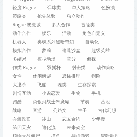
轻度 Rogue
弹球类
单人策略
色扮演
策略类
抢先体验
独立动作
Rogue 恶魔城
多人合作
冒险类
动作合作
娱乐
活动
角色自定义
机器人
类魂系列黑暗奇幻
自动化
模拟合作
萝莉
建造沙盒
超级英雄
多结局
模拟动漫
竞分
俯视
作类 Rogue
双摇杆
射击类
动作策略
女性
休闲解谜
恐怖推理
帽险
大逃杀
飞船
魂类
生存探索
剧情互动
小说恋爱
生物
手机
跑酷
类银河战士恶魔城
节奏
基地
战略
音游
公路文
生子
古代幻想
乔装改扮
冰山
恋爱合约
少年漫
第四天灾
迪化流
未来架空
植物大战僵尸
摸鱼
挂机游戏
冒险动作