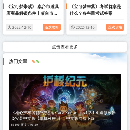
《宝可梦朱紫》 桌台市道具
《宝可梦朱紫》考试答案是
店商品解锁条件丨桌台市道
什么？各科目考试答案
具店商品一览
游戏攻略
游戏攻略
2022-12-10
2022-12-10
点击查看更多
热门文章
《地心护核者|护核纪元 Core Keeper》v1.2.1.4-送修改器
免安装中文版【单机+联机】丨中文版网盘下载
88305 阅读 ，
05-29