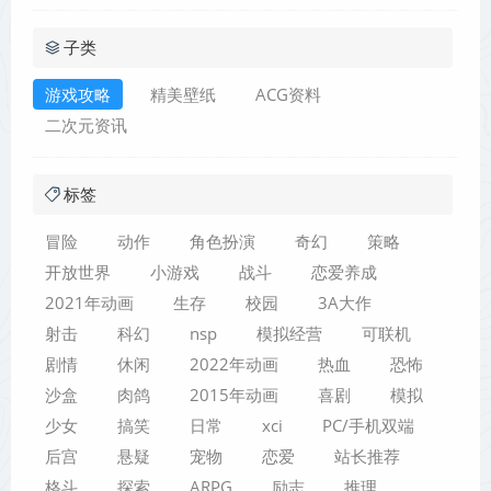
子类
游戏攻略
精美壁纸
ACG资料
二次元资讯
标签
冒险
动作
角色扮演
奇幻
策略
开放世界
小游戏
战斗
恋爱养成
2021年动画
生存
校园
3A大作
射击
科幻
nsp
模拟经营
可联机
剧情
休闲
2022年动画
热血
恐怖
沙盒
肉鸽
2015年动画
喜剧
模拟
少女
搞笑
日常
xci
PC/手机双端
后宫
悬疑
宠物
恋爱
站长推荐
格斗
探索
ARPG
励志
推理