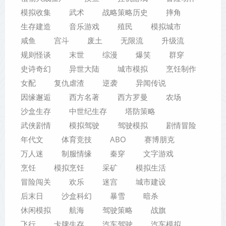
模拟收集
武术
战略策略历史
摔角
生存建造
音乐游戏
殖民
模拟城市
咸鱼
宫斗
废土
无限流
升级流
规则怪谈
末世
综漫
爆笑
群穿
史诗奇幻
异世大陆
城市模拟
烹饪制作
女配
复仇虐渣
逆袭
异闻传说
因缘邂逅
西方名著
西方罗曼
农场
沙盒生存
中世纪生存
塔防策略
武侠剧情
模拟驾驶
驾驶模拟
剧情冒险
年代文
体育竞技
ABO
赛博朋克
万人迷
制服情缘
秦穿
文字游戏
烹饪
模拟烹饪
采矿
模拟生活
冒险闯关
欢乐
迷宫
城市建设
后末日
沙盒科幻
暴雪
暗杀
休闲模拟
航海
驾驶策略
战旗
飞行
卡牌生存
汽车驾驶
汽车模拟