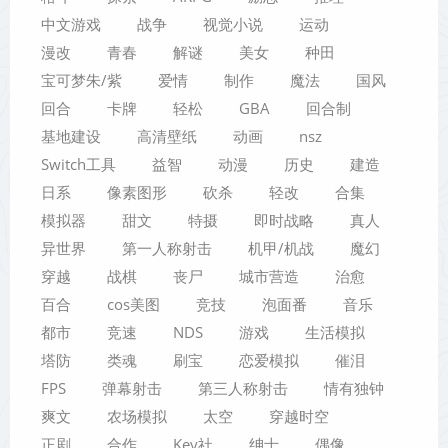
中文游戏
战争
视觉小说
运动
漫改
青春
解谜
美女
种田
宝可梦朱/紫
爱情
制作
魔法
国风
回合
卡牌
轻松
GBA
回合制
基地建设
高清壁纸
动画
nsz
Switch工具
益智
动漫
历史
建造
日系
像素图形
砍杀
轻改
合集
模拟器
甜文
特摄
即时战略
真人
异世界
第一人称射击
机甲/机战
魔幻
穿越
战棋
丧尸
城市营造
治愈
百合
cos美图
竞技
泡面番
音乐
都市
竞速
NDS
游戏
生活模拟
塔防
类魂
刷宝
恋爱模拟
催泪
FPS
弹幕射击
第三人称射击
情有独钟
爽文
农场模拟
太空
穿越时空
正剧
合作
Key社
绅士
偶像