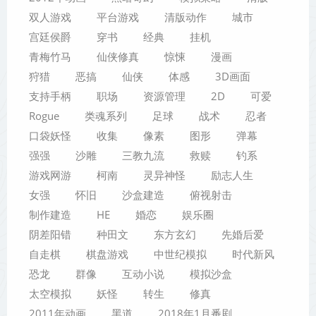
双人游戏
平台游戏
清版动作
城市
宫廷侯爵
穿书
经典
挂机
青梅竹马
仙侠修真
惊悚
漫画
狩猎
恶搞
仙侠
体感
3D画面
支持手柄
职场
资源管理
2D
可爱
Rogue
类魂系列
足球
战术
忍者
口袋妖怪
收集
像素
图形
弹幕
强强
沙雕
三教九流
救赎
钓系
游戏网游
柯南
灵异神怪
励志人生
女强
怀旧
沙盒建造
俯视射击
制作建造
HE
婚恋
娱乐圈
阴差阳错
种田文
东方玄幻
先婚后爱
自走棋
棋盘游戏
中世纪模拟
时代新风
恐龙
群像
互动小说
模拟沙盒
太空模拟
妖怪
转生
修真
2011年动画
黑道
2018年1月番剧