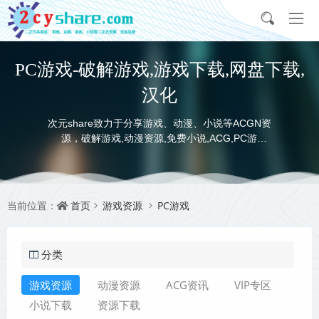
PC游戏-破解游戏,游戏下载,网盘下载,
汉化
次元share致力于分享游戏、动漫、小说等ACGN资
源，破解游戏,动漫资源,免费小说,ACG,PC游
戏,switch游戏,金手指，动画电影,动画片,全本小说,
完本小说,txt下载,游戏攻略,精美壁纸，ACGN资讯，
并提供网盘下载
首页
游戏资源
PC游戏
当前位置：
分类
游戏资源
动漫资源
ACG资讯
VIP专区
小说下载
资源下载