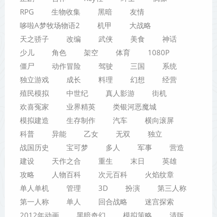
RPG
生物收集
黑暗
友情
哆啦A梦牧场物语2
机甲
大战略
天之骄子
改编
武侠
美食
神话
少儿
角色
架空
体育
1080P
僵尸
动作冒险
驾驶
三国
系统
独立游戏
成长
料理
幻想
经营
殖民模拟
中世纪
真人影游
街机
欢喜冤家
业界精英
类银河恶魔城
模拟建造
生存制作
汽车
横向滚屏
科普
异能
乙女
无双
独立
战国历史
宝可梦
多人
军事
营造
建设
天作之合
重生
末日
英雄
攻略
人物百科
次元百科
火焰纹章
单人单机
管理
3D
扮演
第三人称
第一人称
单人
回合战略
迷宫探索
2012年动画
黑暗奇幻
模拟策略
清版