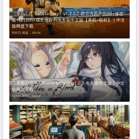
《幸福工厂 Satisfactory》v1.2.2.2-赠官方原声BGM+修改
器+赠120h+成长性存档免安装中文版【单机+联机】丨中文
版网盘下载
55072 阅读 ，
06-04
《血断心连 A Tithe in Blood》v1.0.3-免安装中文版丨中文
版网盘下载
54841 阅读 ，
06-02