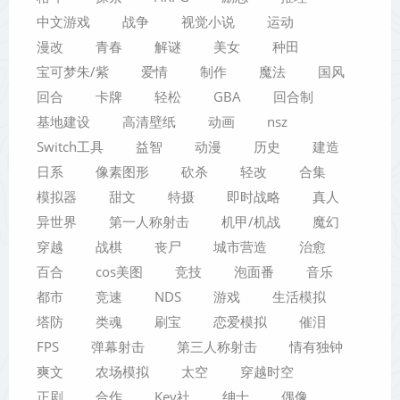
中文游戏
战争
视觉小说
运动
漫改
青春
解谜
美女
种田
宝可梦朱/紫
爱情
制作
魔法
国风
回合
卡牌
轻松
GBA
回合制
基地建设
高清壁纸
动画
nsz
Switch工具
益智
动漫
历史
建造
日系
像素图形
砍杀
轻改
合集
模拟器
甜文
特摄
即时战略
真人
异世界
第一人称射击
机甲/机战
魔幻
穿越
战棋
丧尸
城市营造
治愈
百合
cos美图
竞技
泡面番
音乐
都市
竞速
NDS
游戏
生活模拟
塔防
类魂
刷宝
恋爱模拟
催泪
FPS
弹幕射击
第三人称射击
情有独钟
爽文
农场模拟
太空
穿越时空
正剧
合作
Key社
绅士
偶像