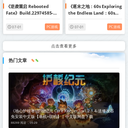
《逆袭重启 Rebooted
《逐末之地：60s Exploring
Fate》Build.22974585-免
the Endless Land：60s》
安装中文版丨中文版网盘下
Build.23984837-免安装中
载
文版丨中文版网盘下载
PC游戏
PC游戏
07-01
07-01
点击查看更多
热门文章
《地心护核者|护核纪元 Core Keeper》v1.2.1.4-送修改器
免安装中文版【单机+联机】丨中文版网盘下载
88269 阅读 ，
05-29