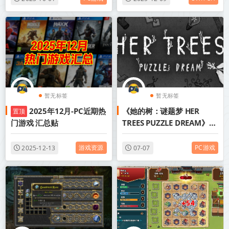
暂无标签
暂无标签
2025年12月-PC近期热
《她的树：谜题梦 HER
置顶
门游戏 汇总贴
TREES PUZZLE DREAM》
Build.22476357-免安装中
文版丨中文版网盘下载
游戏资源
PC游戏
2025-12-13
07-07