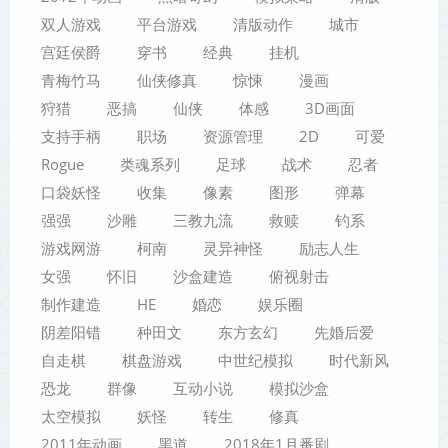
双人游戏
平台游戏
清版动作
城市
宫廷侯爵
穿书
经典
挂机
青梅竹马
仙侠修真
惊悚
漫画
狩猎
恶搞
仙侠
体感
3D画面
支持手柄
职场
资源管理
2D
可爱
Rogue
类魂系列
足球
战术
忍者
口袋妖怪
收集
像素
图形
弹幕
强强
沙雕
三教九流
救赎
钓系
游戏网游
柯南
灵异神怪
励志人生
女强
怀旧
沙盒建造
俯视射击
制作建造
HE
婚恋
娱乐圈
阴差阳错
种田文
东方玄幻
先婚后爱
自走棋
棋盘游戏
中世纪模拟
时代新风
恐龙
群像
互动小说
模拟沙盒
太空模拟
妖怪
转生
修真
2011年动画
黑道
2018年1月番剧