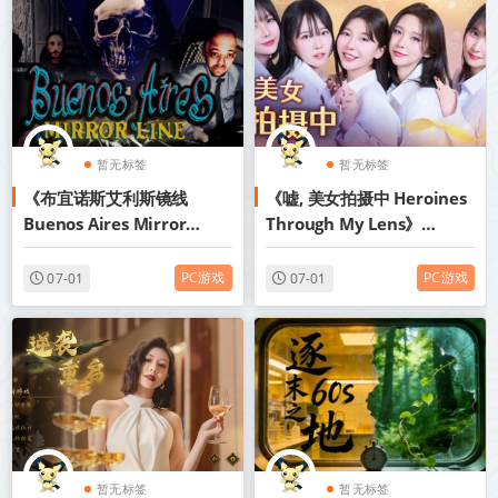
暂无标签
暂无标签
《布宜诺斯艾利斯镜线
《嘘, 美女拍摄中 Heroines
Buenos Aires Mirror
Through My Lens》
Line》Build.23849625-免
Build.21793634-免安装中
安装中文版丨中文版网盘下
文版丨中文版网盘下载
PC游戏
PC游戏
07-01
07-01
载
暂无标签
暂无标签