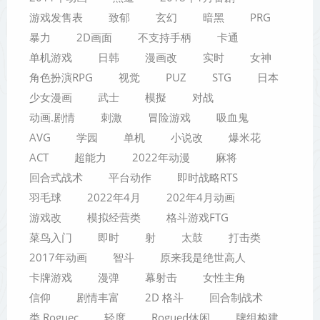
游戏发售表
致郁
玄幻
暗黑
PRG
暴力
2D画面
不支持手柄
卡通
单机游戏
日韩
漫画改
实时
女神
角色扮演RPG
视觉
PUZ
STG
日本
少女漫画
武士
模擬
对战
动画.剧情
刺激
冒险游戏
吸血鬼
AVG
学园
单机
小说改
爆米花
ACT
超能力
2022年动漫
麻将
回合式战术
平台动作
即时战略RTS
羽毛球
2022年4月
202年4月动画
游戏改
模拟经营类
格斗游戏FTG
菜鸟入门
即时
射
太鼓
打击类
2017年动画
智斗
原来我是绝世高人
卡牌游戏
漫弹
幕射击
女性主角
信仰
剧情丰富
2D 格斗
回合制战术
类 Roguec
轻度
Rogued休闲
牌组构建