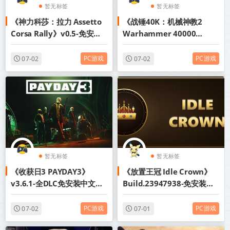
暂无标签
暂无标签
《神力科莎：拉力 Assetto
《战锤40K：机械神教2
Corsa Rally》v0.5-免安装
Warhammer 40000
中文版丨中文版网盘下载
Mechanicus II》v1.0.1.26-
免安装中文版丨中文版网盘
PC游戏
PC游戏
07-02
07-02
下载
暂无标签
暂无标签
《收获日3 PAYDAY3》
《放置王冠 Idle Crown》
v3.6.1-全DLC免安装中文版
Build.23947938-免安装中
【单机+联机】丨中文版网盘
文版丨中文版网盘下载
下载
PC游戏
PC游戏
07-02
07-01