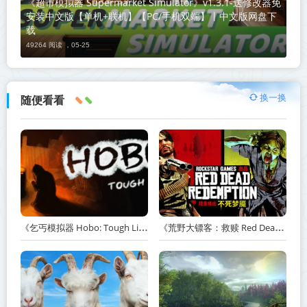
《超市模拟器 Supermarket Simulator》v1.3.1-送修改器免
安装中文版【单机+联机】【PC/手机双端】丨中文版网盘下
载
49264 阅读 ，
05-25
换一换
随便看看
《乞丐模拟器 Hobo: Tough Life》v1.20.010-赠原声带+解锁全人物满级通关存档+多项修改器【单机+联机】丨中文版网盘下载
《荒野大镖客：救赎 Red Dead Redemption》v1.0.42.46611-送修改器丨中文版网盘下载