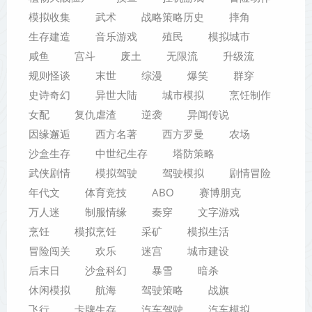
模拟收集
武术
战略策略历史
摔角
生存建造
音乐游戏
殖民
模拟城市
咸鱼
宫斗
废土
无限流
升级流
规则怪谈
末世
综漫
爆笑
群穿
史诗奇幻
异世大陆
城市模拟
烹饪制作
女配
复仇虐渣
逆袭
异闻传说
因缘邂逅
西方名著
西方罗曼
农场
沙盒生存
中世纪生存
塔防策略
武侠剧情
模拟驾驶
驾驶模拟
剧情冒险
年代文
体育竞技
ABO
赛博朋克
万人迷
制服情缘
秦穿
文字游戏
烹饪
模拟烹饪
采矿
模拟生活
冒险闯关
欢乐
迷宫
城市建设
后末日
沙盒科幻
暴雪
暗杀
休闲模拟
航海
驾驶策略
战旗
飞行
卡牌生存
汽车驾驶
汽车模拟