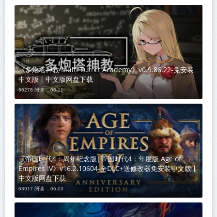
《多炮塔神教 Multi Turret Academy》v0.9.86.22-免安装
中文版丨中文版网盘下载
66276 阅读 ，
06-11
《帝国时代4：周年纪念版|帝国时代4：年度版 Age of
Empires IV》v16.2.10604-全DLC+送修改器免安装中文版丨
中文版网盘下载
63917 阅读 ，
06-03