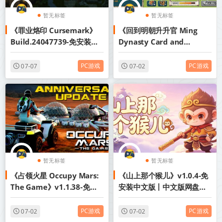
暂无标签
暂无标签
《罪业烙印 Cursemark》
《回到明朝升升官 Ming
Build.24047739-免安装中
Dynasty Card and
文版丨中文版网盘下载
Court》v1.0.0-免安装中文
版丨中文版网盘下载
PC游戏
PC游戏
07-07
07-02
暂无标签
暂无标签
《占领火星 Occupy Mars:
《山上那个猴儿》v1.0.4-免
The Game》v1.1.38-免安
安装中文版丨中文版网盘下
装中文版【单机+联机】丨中
载
文版网盘下载
PC游戏
PC游戏
07-02
07-02