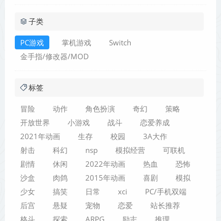
子类
PC游戏
掌机游戏
Switch
金手指/修改器/MOD
标签
冒险
动作
角色扮演
奇幻
策略
开放世界
小游戏
战斗
恋爱养成
2021年动画
生存
校园
3A大作
射击
科幻
nsp
模拟经营
可联机
剧情
休闲
2022年动画
热血
恐怖
沙盒
肉鸽
2015年动画
喜剧
模拟
少女
搞笑
日常
xci
PC/手机双端
后宫
悬疑
宠物
恋爱
站长推荐
格斗
探索
ARPG
励志
推理