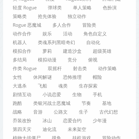
轻度 Rogue
弹球类
单人策略
色扮演
策略类
抢先体验
独立动作
Rogue 恶魔城
多人合作
冒险类
动作合作
娱乐
活动
角色自定义
机器人
类魂系列黑暗奇幻
自动化
模拟合作
萝莉
建造沙盒
超级英雄
多结局
模拟动漫
竞分
俯视
作类 Rogue
双摇杆
射击类
动作策略
女性
休闲解谜
恐怖推理
帽险
大逃杀
飞船
魂类
生存探索
剧情互动
小说恋爱
生物
手机
跑酷
类银河战士恶魔城
节奏
基地
战略
音游
公路文
生子
古代幻想
乔装改扮
冰山
恋爱合约
少年漫
第四天灾
迪化流
未来架空
植物大战僵尸
摸鱼
挂机游戏
冒险动作