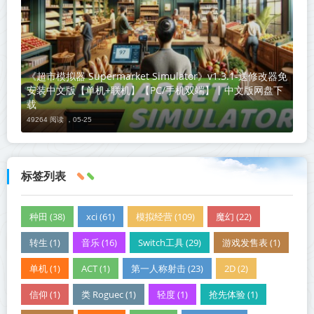
《超市模拟器 Supermarket Simulator》v1.3.1-送修改器免
安装中文版【单机+联机】【PC/手机双端】丨中文版网盘下
载
49264 阅读 ，
05-25
标签列表
种田 (38)
xci (61)
模拟经营 (109)
魔幻 (22)
转生 (1)
音乐 (16)
Switch工具 (29)
游戏发售表 (1)
单机 (1)
ACT (1)
第一人称射击 (23)
2D (2)
信仰 (1)
类 Roguec (1)
轻度 (1)
抢先体验 (1)