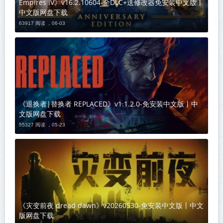
Empires IV》v16.2.10604-全DLC+送修改器免安装中文版丨
中文版网盘下载
63917 阅读 ，
06-03
《退换者|替换者 REPLACED》v1.1.2.0-免安装中文版丨中
文版网盘下载
55327 阅读 ，
05-23
《灾变前夜 dread dawn》v20260530-免安装中文版丨中文
版网盘下载