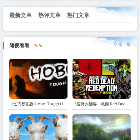
最新文章
热评文章
热门文章
换一换
随便看看
《乞丐模拟器 Hobo: Tough Life》v1.20.010-赠原声带+解锁全人物满级通关存档+多项修改器【单机+联机】丨中文版网盘下载
《荒野大镖客：救赎 Red Dead Redemption》v1.0.42.46611-送修改器丨中文版网盘下载