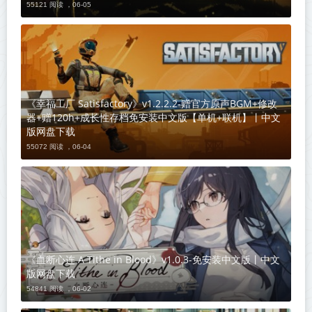
55121 阅读 ，
06-05
《幸福工厂 Satisfactory》v1.2.2.2-赠官方原声BGM+修改
器+赠120h+成长性存档免安装中文版【单机+联机】丨中文
版网盘下载
55072 阅读 ，
06-04
《血断心连 A Tithe in Blood》v1.0.3-免安装中文版丨中文
版网盘下载
54841 阅读 ，
06-02