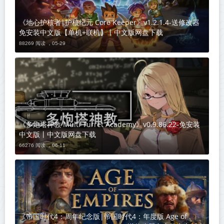
《地心护核者|护核纪元 Core Keeper》v1.2.1.4-送修改器
免安装中文版【单机+联机】丨中文版网盘下载
88269 阅读 ，
05-29
《多炮塔神教 Multi Turret Academy》v0.9.86.22-免安装
中文版丨中文版网盘下载
66276 阅读 ，
06-11
《帝国时代4：周年纪念版|帝国时代4：年度版 Age of