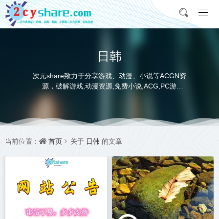
日韩
次元share致力于分享游戏、动漫、小说等ACGN资
源，破解游戏,动漫资源,免费小说,ACG,PC游
戏,switch游戏,金手指，动画电影,动画片,全本小说,
完本小说,txt下载,游戏攻略,精美壁纸，ACGN资讯，
并提供网盘下载
首页
日韩
当前位置：
关于
的文章