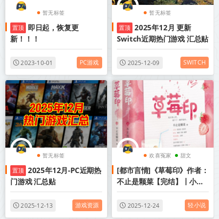
暂无标签
暂无标签
即日起，恢复更
2025年12月 更新
置顶
置顶
新！！！
Switch近期热门游戏 汇总贴
PC游戏
SWITCH
2023-10-01
2025-12-09
暂无标签
欢喜冤家
甜文
2025年12月-PC近期热
[都市言情]《草莓印》作者：
置顶
成长
门游戏 汇总贴
不止是颗菜【完结】丨小说
资源百度网盘免费txt下载
游戏资源
轻小说
2025-12-13
2025-12-24