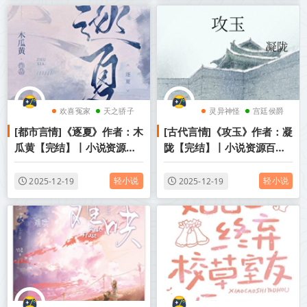
欢喜冤家
天之骄子
灵异神怪
宫廷侯爵
[都市言情]《逐夏》作者：木
[古代言情]《攻玉》作者：凝
青梅竹马
情有独钟
瓜黄【完结】丨小说资源百
陇【完结】丨小说资源百度
度网盘免费txt下载
网盘免费txt下载
轻小说
轻小说
2025-12-19
2025-12-19