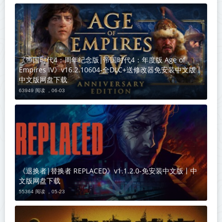
《帝国时代4：周年纪念版|帝国时代4：年度版 Age of
Empires IV》v16.2.10604-全DLC+送修改器免安装中文版丨
中文版网盘下载
63949 阅读 ，
06-03
《退换者|替换者 REPLACED》v1.1.2.0-免安装中文版丨中
文版网盘下载
55364 阅读 ，
05-23