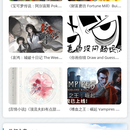
《宝可梦传说：阿尔宙斯 Pokémon Legends Arceus》v13.2.0【PC/手机双端】丨中文版网盘下载
《财富磨坊 Fortune Mill》Build.23517590-免安装中文版丨中文版网盘下载
《哀鸿：城破十日记 The Weeping Swan Ten Days of the Citys Fall》v20260507-免安装中文版丨中文版网盘下载
《你画你猜 Draw and Guess》Build.24032411-免安装中文版丨中文版网盘下载
[言情小说]《顶流夫妇有点甜》作者：图样先森【完结】丨小说资源百度网盘免费txt下载
《嗜血之王：崛起 Vampires Bloodlord Rising》v1.5.0.21247-免安装中文版【单机+联机】丨中文版网盘下载