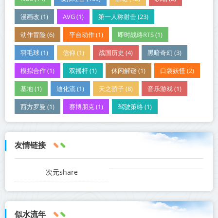
漫画改 (1)
AVG (1)
第一人称射击 (23)
动作冒险 (6)
平台动作 (1)
即时战略RTS (1)
羽毛球 (1)
信仰 (1)
战国历史 (4)
黑暗奇幻 (3)
模拟合作 (1)
双摇杆 (1)
休闲解谜 (1)
口袋妖怪 (2)
基地 (1)
迪化流 (1)
天之骄子 (8)
音乐游戏 (1)
西方罗曼 (1)
赛博朋克 (1)
驾驶策略 (1)
友情链接
次元share
似水流年