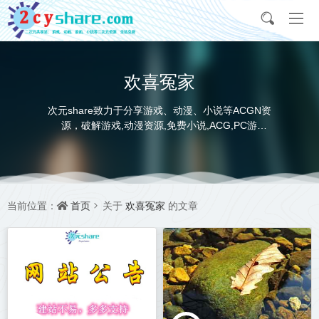
欢喜冤家
次元share致力于分享游戏、动漫、小说等ACGN资
源，破解游戏,动漫资源,免费小说,ACG,PC游
戏,switch游戏,金手指，动画电影,动画片,全本小说,
完本小说,txt下载,游戏攻略,精美壁纸，ACGN资讯，
并提供网盘下载
首页
欢喜冤家
当前位置：
关于
的文章