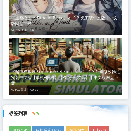
《血断心连 A Tithe in Blood》v1.0.3-免安装中文版丨中文
版网盘下载
54895 阅读 ，
06-02
《超市模拟器 Supermarket Simulator》v1.3.1-送修改器免
安装中文版【单机+联机】【PC/手机双端】丨中文版网盘下
载
49301 阅读 ，
05-25
标签列表
NDS (14)
模拟经营 (109)
解谜 (42)
职场 (2)