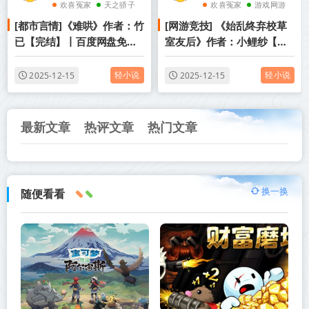
欢喜冤家
天之骄子
欢喜冤家
游戏网游
[都市言情]《难哄》作者：竹
[网游竞技] 《始乱终弃校草
甜文
甜文
已【完结】丨百度网盘免费
室友后》作者：小鲤纱【完
txt下载
结】丨百度网盘免费txt下载
轻小说
轻小说
2025-12-15
2025-12-15
最新文章
热评文章
热门文章
换一换
随便看看