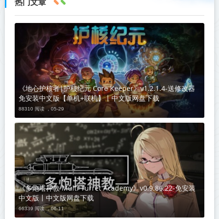
热门文章
《地心护核者|护核纪元 Core Keeper》v1.2.1.4-送修改器
免安装中文版【单机+联机】丨中文版网盘下载
88310 阅读 ，
05-29
《多炮塔神教 Multi Turret Academy》v0.9.86.22-免安装
中文版丨中文版网盘下载
66339 阅读 ，
06-11