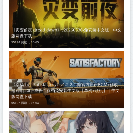
《灾变前夜 dread dawn》v20260530-免安装中文版丨中文
版网盘下载
55174 阅读 ，
06-05
《幸福工厂 Satisfactory》v1.2.2.2-赠官方原声BGM+修改
器+赠120h+成长性存档免安装中文版【单机+联机】丨中文
版网盘下载
55107 阅读 ，
06-04