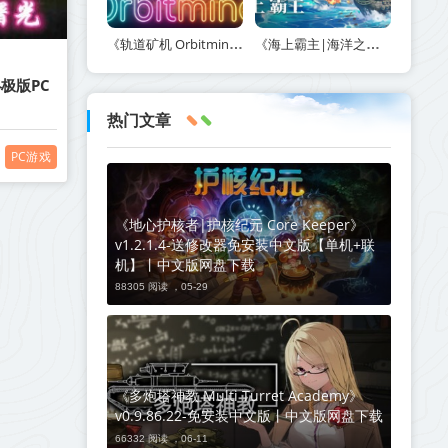
《轨道矿机 Orbitmine》Build.24135737-免安装中文版丨中文版网盘下载
《海上霸主|海洋之王|七海之王 King of Seas》v1.20-免安装中文版丨中文版网盘下载
终极版PC
热门文章
PC游戏
《地心护核者|护核纪元 Core Keeper》
v1.2.1.4-送修改器免安装中文版【单机+联
机】丨中文版网盘下载
88305 阅读 ，
05-29
《多炮塔神教 Multi Turret Academy》
v0.9.86.22-免安装中文版丨中文版网盘下载
66332 阅读 ，
06-11