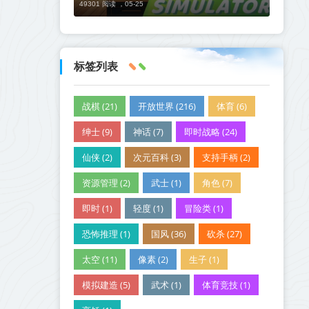
49301 阅读 ，
05-25
标签列表
战棋 (21)
开放世界 (216)
体育 (6)
绅士 (9)
神话 (7)
即时战略 (24)
仙侠 (2)
次元百科 (3)
支持手柄 (2)
资源管理 (2)
武士 (1)
角色 (7)
即时 (1)
轻度 (1)
冒险类 (1)
恐怖推理 (1)
国风 (36)
砍杀 (27)
太空 (11)
像素 (2)
生子 (1)
模拟建造 (5)
武术 (1)
体育竞技 (1)