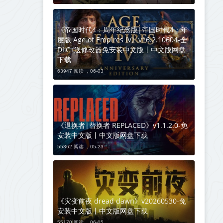
《帝国时代4：周年纪念版|帝国时代4：年
度版 Age of Empires IV》v16.2.10604-全
DLC+送修改器免安装中文版丨中文版网盘
下载
63947 阅读 ，
06-03
《退换者|替换者 REPLACED》v1.1.2.0-免
安装中文版丨中文版网盘下载
55362 阅读 ，
05-23
《灾变前夜 dread dawn》v20260530-免
安装中文版丨中文版网盘下载
55170 阅读 ，
06-05