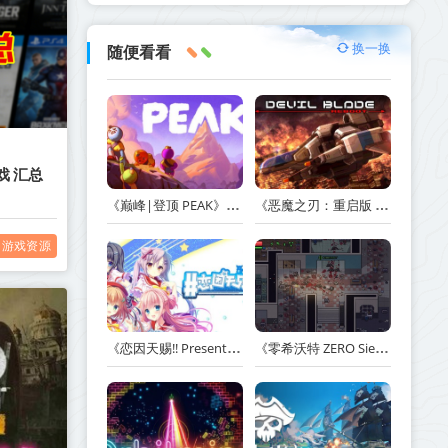
换一换
随便看看
戏 汇总
《巅峰|登顶 PEAK》v1.47.a【单机+联机】丨中文版网盘下载
《恶魔之刃：重启版 DEVIL BLADE REBOOT》v1.2.4-免安装中文版丨中文版网盘下载
游戏资源
《恋因天赐!! Present From Angel Template!! An Angel's Gift》Build.23930554-免安装中文版丨中文版网盘下载
《零希沃特 ZERO Sievert》v1.2.59-免安装中文版丨中文版网盘下载