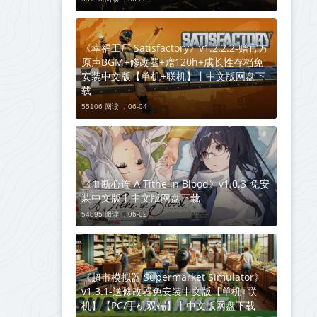
《幸福工厂 Satisfactory》v1.2.2.2-赠官方
原声BGM+修改器+赠120h+成长性存档免
安装中文版【单机+联机】丨中文版网盘下
载
55106 阅读 ，
06-04
《血断心连 A Tithe in Blood》v1.0.3-免安
装中文版丨中文版网盘下载
54895 阅读 ，
06-02
《超市模拟器 Supermarket Simulator》
v1.3.1-送修改器免安装中文版【单机+联
机】【PC/手机双端】丨中文版网盘下载