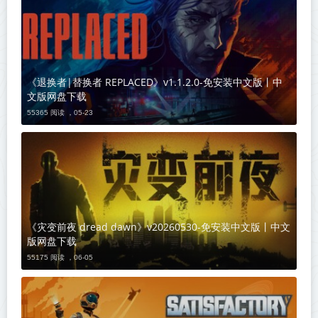
《退换者|替换者 REPLACED》v1.1.2.0-免安装中文版丨中
文版网盘下载
55365 阅读 ，
05-23
《灾变前夜 dread dawn》v20260530-免安装中文版丨中文
版网盘下载
55175 阅读 ，
06-05