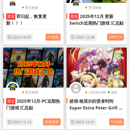
暂无标签
暂无标签
即日起，恢复更
2025年12月 更新
置顶
置顶
新！！！
Switch近期热门游戏 汇总贴
PC游戏
SWITCH
2023-10-01
2025-12-09
暂无标签
2022年动画
搞笑
2025年12月-PC近期热
彼得·格里尔的贤者时间
置顶
后宫
门游戏 汇总贴
Super Extra Peter Grill to
Kenja no Jikan: Super
Extra 01-12 合集 1080p 简
游戏资源
TV动画
2025-12-13
2023-12-31
中 2022年十月新番