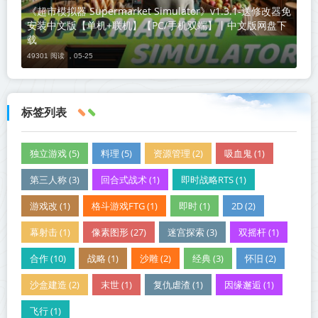
《超市模拟器 Supermarket Simulator》v1.3.1-送修改器免
安装中文版【单机+联机】【PC/手机双端】丨中文版网盘下
载
49301 阅读 ，
05-25
标签列表
独立游戏 (5)
料理 (5)
资源管理 (2)
吸血鬼 (1)
第三人称 (3)
回合式战术 (1)
即时战略RTS (1)
游戏改 (1)
格斗游戏FTG (1)
即时 (1)
2D (2)
幕射击 (1)
像素图形 (27)
迷宫探索 (3)
双摇杆 (1)
合作 (10)
战略 (1)
沙雕 (2)
经典 (3)
怀旧 (2)
沙盒建造 (2)
末世 (1)
复仇虐渣 (1)
因缘邂逅 (1)
飞行 (1)