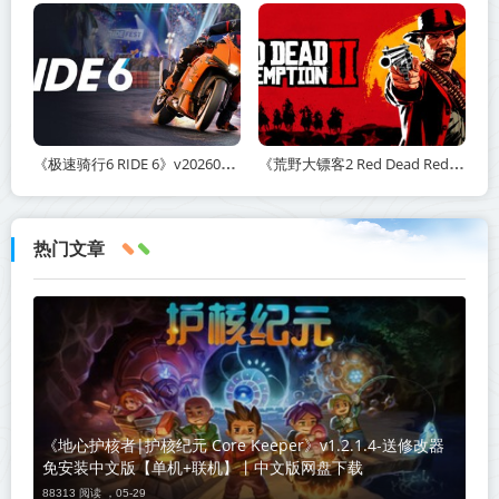
《极速骑行6 RIDE 6》v20260511-免安装中文版丨中文版网盘下载
《荒野大镖客2 Red Dead Redemption 2》v1491.50-打包mod+送修改器丨中文版网盘下载
热门文章
《地心护核者|护核纪元 Core Keeper》v1.2.1.4-送修改器
免安装中文版【单机+联机】丨中文版网盘下载
88313 阅读 ，
05-29