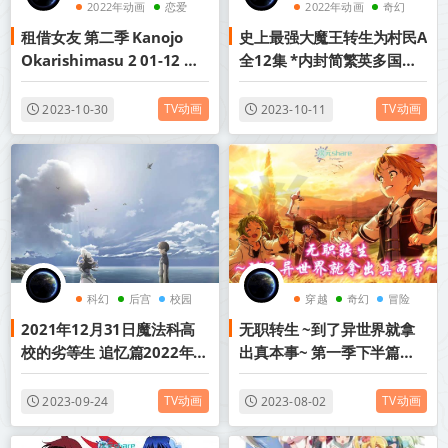
2022年动画
恋爱
2022年动画
奇幻
租借女友 第二季 Kanojo
史上最强大魔王转生为村民A
后宫
异世界
Okarishimasu 2 01-12 简
全12集 *内封简繁英多国软
中 2022年7月新番
字幕* *完结打包* 2022年4
月新番
TV动画
TV动画
2023-10-30
2023-10-11
科幻
后宫
校园
穿越
奇幻
冒险
2021年12月31日魔法科高
无职转生 ~到了异世界就拿
校的劣等生 追忆篇2022年1
出真本事~ 第一季下半篇
月番网盘下载
（12-23集）丨2021年10月
番剧丨阿里云盘/百度网盘
TV动画
TV动画
2023-09-24
2023-08-02