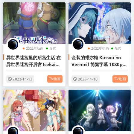
2022年动画
后宫
2022年动画
后宫
异世界迷宫里的后宫生活 在
金装的维尔梅 Kinsou no
异世界迷宫开后宫 Isekai
Vermeil 简繁字幕 1080p
Meikyuu de Harem wo 无
2022年7月新番
圣光版 1-12集1080p 简中内
TV动画
TV动画
2023-11-13
2023-11-10
嵌 2022年7月新番