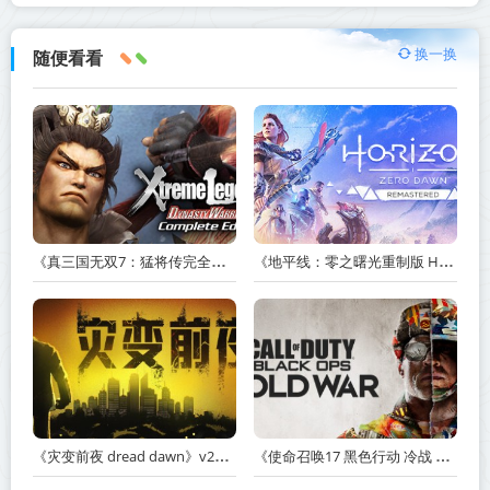
换一换
随便看看
《真三国无双7：猛将传完全版 DYNASTY WARRIORS 7: Xtreme Legends Complete Edition》Build.3602035-免安装中文版【PC/手机双端】丨中文版
《地平线：零之曙光重制版 Horizon Zero Dawn Remastered》v1.5.89.0-送修改器丨中文版网盘下载
《灾变前夜 dread dawn》v20260530-免安装中文版丨中文版网盘下载
《使命召唤17 黑色行动 冷战 Call of Duty: Black Ops Cold War》v1.34.1.15931218-全DLC+送修改器丨中文版网盘下载