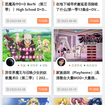
恶魔高中D×D BorN （第三
在地下城寻求邂逅是否搞错
2015年动画
2015年动画
季）丨 High School D×D
了什么(第一季13集全+OVA)
BorN丨2015年4月番剧丨阿
丨1080P丨2015年4月番剧
里云盘/百度网盘
丨阿里云盘/百度网盘
TV动画
TV动画
2023-06-16
2023-06-09
穿越
异世界
冒险
恋爱养成
角色扮演
异世界魔王与召唤少女的奴
家族崩坏（Playhome）|高
后宫
隶魔术Ω（第二季）丨2021
清整合大量MOD+大量插件|
年4月番剧丨阿里云盘/百度
官方简体中文|百度网盘/天
网盘
翼云
TV动画
PC游戏
2023-03-28
2023-03-19