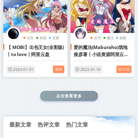
后宫
校园
恋爱
后宫
魔法
校园
【 MOBI】出包王女(全彩版)
爱的魔法(Maburaho)筑地
丨to love丨阿里云盘
俊彦著丨小说资源阿里云盘/
迅雷云盘免费txt下载
漫画
轻小说
2023-01-31
2023-01-16
点击查看更多
最新文章
热评文章
热门文章