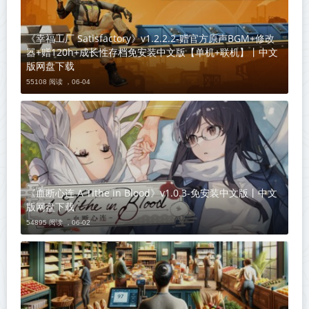
《幸福工厂 Satisfactory》v1.2.2.2-赠官方原声BGM+修改
器+赠120h+成长性存档免安装中文版【单机+联机】丨中文
版网盘下载
55108 阅读 ，
06-04
《血断心连 A Tithe in Blood》v1.0.3-免安装中文版丨中文
版网盘下载
54895 阅读 ，
06-02