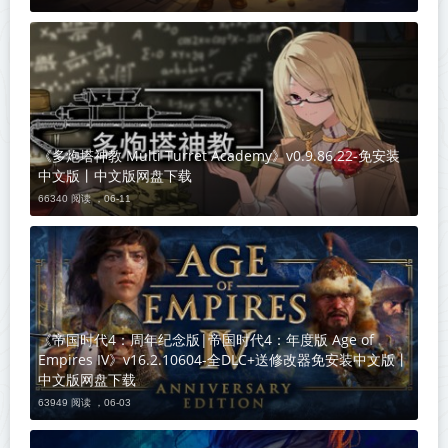
《多炮塔神教 Multi Turret Academy》v0.9.86.22-免安装
中文版丨中文版网盘下载
66340 阅读 ，
06-11
《帝国时代4：周年纪念版|帝国时代4：年度版 Age of
Empires IV》v16.2.10604-全DLC+送修改器免安装中文版丨
中文版网盘下载
63949 阅读 ，
06-03