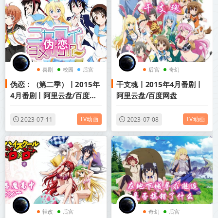
喜剧
校园
后宫
后宫
奇幻
伪恋：（第二季）丨2015年
干支魂丨2015年4月番剧丨
2015年动画
4月番剧丨阿里云盘/百度网
阿里云盘/百度网盘
盘
TV动画
TV动画
2023-07-11
2023-07-08
轻改
后宫
奇幻
后宫