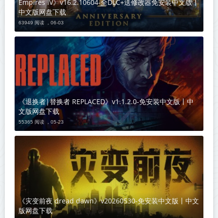
Empires IV》v16.2.10604-全DLC+送修改器免安装中文版丨
中文版网盘下载
63949 阅读 ，
06-03
《退换者|替换者 REPLACED》v1.1.2.0-免安装中文版丨中
文版网盘下载
55365 阅读 ，
05-23
《灾变前夜 dread dawn》v20260530-免安装中文版丨中文
版网盘下载