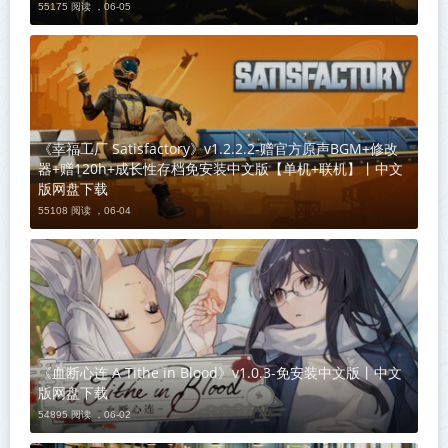
55175 阅读 ，
06-05
《幸福工厂 Satisfactory》v1.2.2.2-赠官方原声BGM+修改
器+赠120h+成长性存档免安装中文版【单机+联机】丨中文
版网盘下载
55108 阅读 ，
06-04
《血断心连 A Tithe in Blood》v1.0.3-免安装中文版丨中文
版网盘下载
54895 阅读 ，
06-02