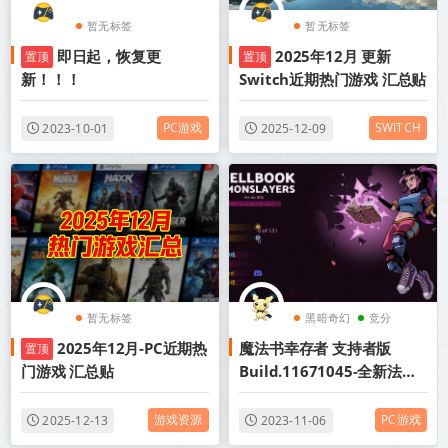
暂无标签
暂无标签
即日起，恢复更
2025年12月 更新
置顶
置顶
新！！！
Switch近期热门游戏 汇总贴
PC游戏
SWITCH
2023-10-01
2025-12-09
暂无标签
黑暗奇幻
竞分
2025年12月-PC近期热
魔法书幸存者 支持者版
置顶
俯视
门游戏 汇总贴
Build.11671045-全新法阵
+DLC支 中文网盘下载
游戏资源
PC游戏
2025-12-13
2023-11-06