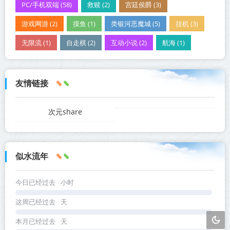
PC/手机双端 (58)
救赎 (2)
宫廷侯爵 (3)
游戏网游 (2)
摸鱼 (1)
类银河恶魔城 (5)
挂机 (3)
无限流 (1)
自走棋 (2)
互动小说 (2)
航海 (1)
友情链接
次元share
似水流年
今日已经过去
小时
这周已经过去
天
本月已经过去
天