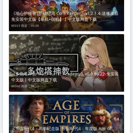
《地心护核者|护核纪元 Core Keeper》v1.2.1.4-送修改器
免安装中文版【单机+联机】丨中文版网盘下载
88313 阅读 ，
05-29
《多炮塔神教 Multi Turret Academy》v0.9.86.22-免安装
中文版丨中文版网盘下载
66340 阅读 ，
06-11
《帝国时代4：周年纪念版|帝国时代4：年度版 Age of