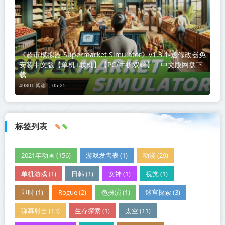
《超市模拟器 Supermarket Simulator》v1.3.1-送修改器免
安装中文版【单机+联机】【PC/手机双端】丨中文版网盘下
载
49301 阅读 ，
05-25
标签列表
2021年动画 (156)
游戏发售表 (1)
动漫 (29)
单机游戏 (1)
日韩 (1)
女神 (1)
视觉 (1)
即时 (1)
Rogue (2)
色扮演 (1)
迷宫探索 (3)
弹幕射击 (13)
生存探索 (1)
太空 (11)