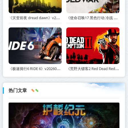
《灾变前夜 dread dawn》v20260530-免安装中文版丨中文版网盘下载
《使命召唤17 黑色行动 冷战 Call of Duty: Black Ops Cold War》v1.34.1.15931218-全DLC+送修改器丨中文版网盘下载
《极速骑行6 RIDE 6》v20260511-免安装中文版丨中文版网盘下载
《荒野大镖客2 Red Dead Redemption 2》v1491.50-打包mod+送修改器丨中文版网盘下载
热门文章