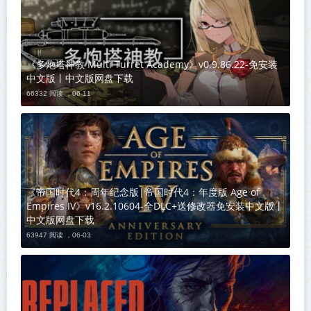
《多炮塔神教 Multi Turret Academy》v0.9.86.22-免安装
中文版丨中文版网盘下载
66332 阅读 ，
06-11
《帝国时代4：周年纪念版|帝国时代4：年度版 Age of
Empires IV》v16.2.10604-全DLC+送修改器免安装中文版丨
中文版网盘下载
63947 阅读 ，
06-03