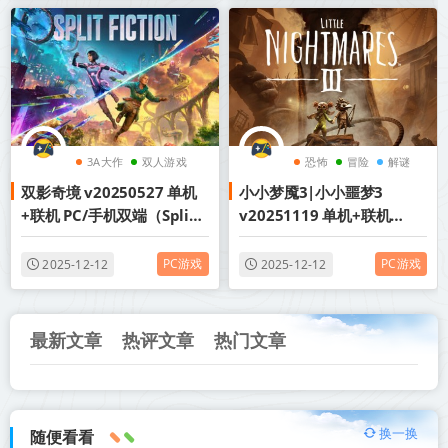
3A大作
双人游戏
恐怖
冒险
解谜
双影奇境 v20250527 单机
小小梦魇3|小小噩梦3
动作
+联机 PC/手机双端（Split
v20251119 单机+联机
Fiction）中文版网盘下载
（Little Nightmares III）
PC游戏
PC游戏
2025-12-12
2025-12-12
最新文章
热评文章
热门文章
换一换
随便看看