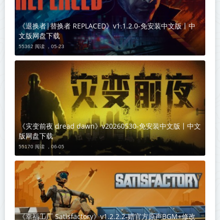
《退换者|替换者 REPLACED》v1.1.2.0-免安装中文版丨中
文版网盘下载
55362 阅读 ，
05-23
《灾变前夜 dread dawn》v20260530-免安装中文版丨中文
版网盘下载
55170 阅读 ，
06-05
《幸福工厂 Satisfactory》v1.2.2.2-赠官方原声BGM+修改