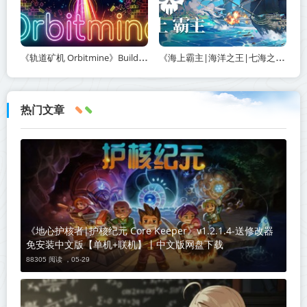
《轨道矿机 Orbitmine》Build.24135737-免安装中文版丨中文版网盘下载
《海上霸主|海洋之王|七海之王 King of Seas》v1.20-免安装中文版丨中文版网盘下载
热门文章
《地心护核者|护核纪元 Core Keeper》v1.2.1.4-送修改器
免安装中文版【单机+联机】丨中文版网盘下载
88305 阅读 ，
05-29