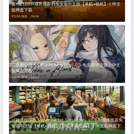
器+赠120h+成长性存档免安装中文版【单机+联机】丨中文
版网盘下载
55106 阅读 ，
06-04
《血断心连 A Tithe in Blood》v1.0.3-免安装中文版丨中文
版网盘下载
54895 阅读 ，
06-02
《超市模拟器 Supermarket Simulator》v1.3.1-送修改器免
安装中文版【单机+联机】【PC/手机双端】丨中文版网盘下
载