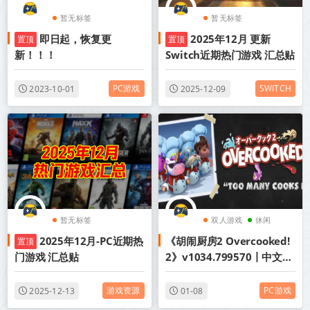
暂无标签
暂无标签
即日起，恢复更
2025年12月 更新
置顶
置顶
新！！！
Switch近期热门游戏 汇总贴
PC游戏
SWITCH
2023-10-01
2025-12-09
暂无标签
双人游戏
休闲
2025年12月-PC近期热
《胡闹厨房2 Overcooked!
置顶
欢乐
门游戏 汇总贴
2》v1034.799570丨中文版
网盘下载
游戏资源
PC游戏
2025-12-13
01-08