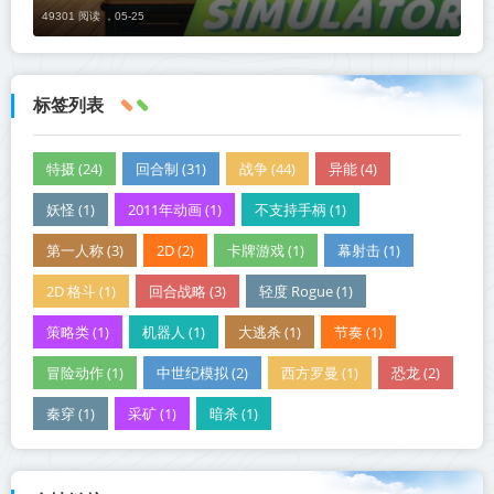
49301 阅读 ，
05-25
标签列表
特摄 (24)
回合制 (31)
战争 (44)
异能 (4)
妖怪 (1)
2011年动画 (1)
不支持手柄 (1)
第一人称 (3)
2D (2)
卡牌游戏 (1)
幕射击 (1)
2D 格斗 (1)
回合战略 (3)
轻度 Rogue (1)
策略类 (1)
机器人 (1)
大逃杀 (1)
节奏 (1)
冒险动作 (1)
中世纪模拟 (2)
西方罗曼 (1)
恐龙 (2)
秦穿 (1)
采矿 (1)
暗杀 (1)