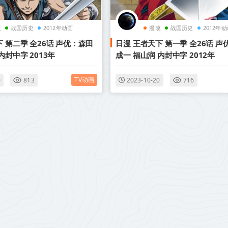
改
战国历史
2012年动画
漫改
战国历史
2012年
 第二季 全26话 声优：森田
日漫 王者天下 第一季 全26话 声
内封中字 2013年
成一 福山润 内封中字 2012年
TV动画
0
813
2023-10-20
716