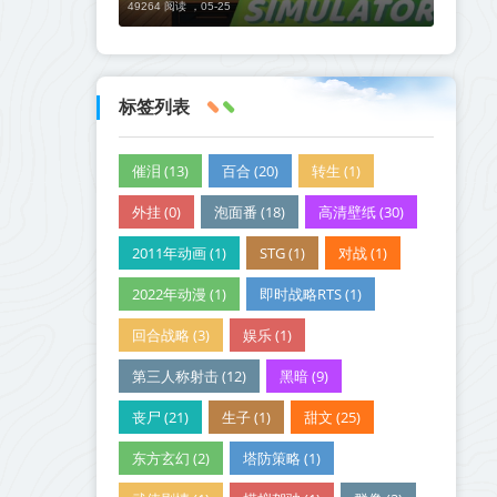
49264 阅读 ，
05-25
标签列表
催泪 (13)
百合 (20)
转生 (1)
外挂 (0)
泡面番 (18)
高清壁纸 (30)
2011年动画 (1)
STG (1)
对战 (1)
2022年动漫 (1)
即时战略RTS (1)
回合战略 (3)
娱乐 (1)
第三人称射击 (12)
黑暗 (9)
丧尸 (21)
生子 (1)
甜文 (25)
东方玄幻 (2)
塔防策略 (1)