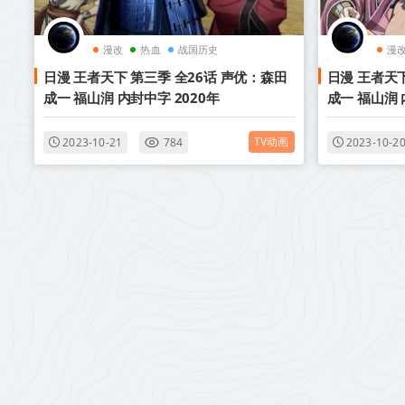
漫改
热血
战国历史
漫
日漫 王者天下 第三季 全26话 声优：森田
日漫 王者天下
成一 福山润 内封中字 2020年
成一 福山润 
TV动画
2023-10-21
784
2023-10-2