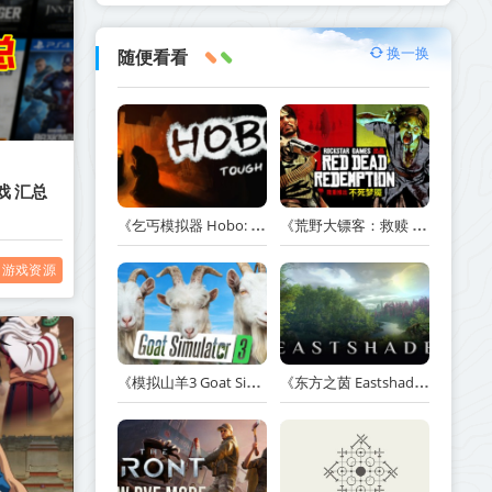
换一换
随便看看
戏 汇总
《乞丐模拟器 Hobo: Tough Life》v1.20.010-赠原声带+解锁全人物满级通关存档+多项修改器【单机+联机】丨中文版网盘下载
《荒野大镖客：救赎 Red Dead Redemption》v1.0.42.46611-送修改器丨中文版网盘下载
游戏资源
《模拟山羊3 Goat Simulator 3》v1.2.0.2-全DLC+含重制版【单机+联机】【PC/手机双端】丨中文版网盘下载
《东方之茵 Eastshade》Build.20251455-免安装中文版丨中文版网盘下载