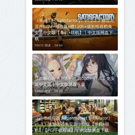
《幸福工厂 Satisfactory》v1.2.2.2-赠官方
原声BGM+修改器+赠120h+成长性存档免
安装中文版【单机+联机】丨中文版网盘下
载
55072 阅读 ，
06-04
《血断心连 A Tithe in Blood》v1.0.3-免安
装中文版丨中文版网盘下载
54841 阅读 ，
06-02
《超市模拟器 Supermarket Simulator》
v1.3.1-送修改器免安装中文版【单机+联
机】【PC/手机双端】丨中文版网盘下载