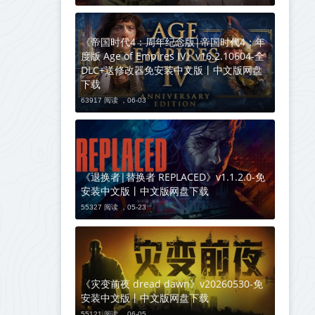
《帝国时代4：周年纪念版|帝国时代4：年
度版 Age of Empires IV》v16.2.10604-全
DLC+送修改器免安装中文版丨中文版网盘
下载
63917 阅读 ，
06-03
《退换者|替换者 REPLACED》v1.1.2.0-免
安装中文版丨中文版网盘下载
55327 阅读 ，
05-23
《灾变前夜 dread dawn》v20260530-免
安装中文版丨中文版网盘下载
55121 阅读 ，
06-05