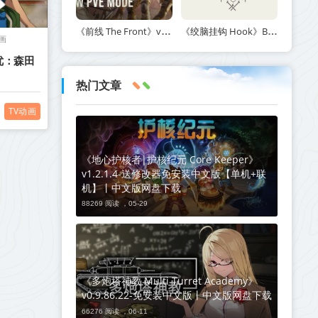
《前线 The Front》v1.5.7丨中文版网盘下载
《绞脑挂钩 Hook》Build.21678887-免安装中文版丨中文版网盘下载
动画
优：森田
热门文章
TV动画
《地心护核者|护核纪元 Core Keeper》
v1.2.1.4-送修改器免安装中文版【单机+联
机】丨中文版网盘下载
88269 阅读 ，
05-29
《多炮塔神教 Multi Turret Academy》
v0.9.86.22-免安装中文版丨中文版网盘下载
66276 阅读 ，
06-11