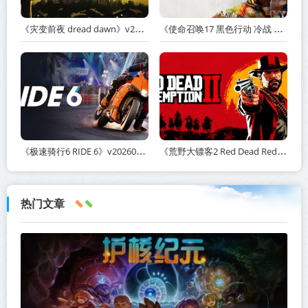
《灾变前夜 dread dawn》v20260530-免安装中文版丨中文版网盘下载
《使命召唤17 黑色行动 冷战 Call of Duty: Black Ops Cold War》v1.34.1.15931218-全DLC+送修改器丨中文版网盘下载
《极速骑行6 RIDE 6》v20260511-免安装中文版丨中文版网盘下载
《荒野大镖客2 Red Dead Redemption 2》v1491.50-打包mod+送修改器丨中文版网盘下载
热门文章