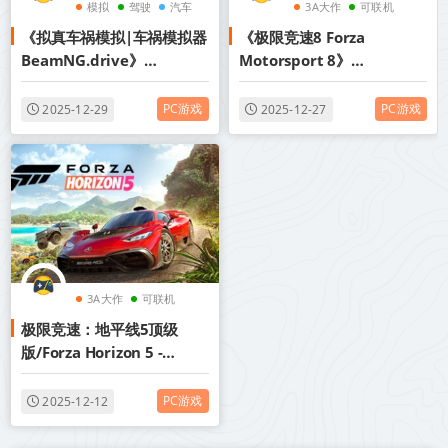
模拟
驾驶
汽车
3A大作
可联机
《拟真车祸模拟|车祸模拟器
《极限竞速8 Forza
竞速
BeamNG.drive》
Motorsport 8》
v0.38.3.0【单机+联机】
v1.853.3921.0【单机+联
【PC/手机双端】丨中文版网
机】丨中文版网盘下载
PC游戏
PC游戏
2025-12-29
2025-12-27
盘下载
3A大作
可联机
极限竞速：地平线5顶级
驾驶
版/Forza Horizon 5 -
Premium Edition 单机+联
机 v1.687.302 全DLC 赠全
PC游戏
2025-12-12
车辆收藏.原厂调教涂装.剧情
故事全三星 全通存档