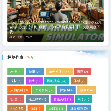
《超市模拟器 Supermarket Simulator》v1.3.1-送修改器免
安装中文版【单机+联机】【PC/手机双端】丨中文版网盘下
载
49301 阅读 ，
05-25
标签列表
友情 (8)
特摄 (24)
角色扮演 (479)
漫画 (2)
成长 (5)
转生 (1)
即时战略 (24)
体感 (2)
人物百科 (3)
次元百科 (3)
探索 (48)
游戏 (14)
管理 (3)
迷宫探索 (3)
超级英雄 (1)
街机 (5)
刷宝 (14)
强强 (2)
公路文 (1)
业界精英 (5)