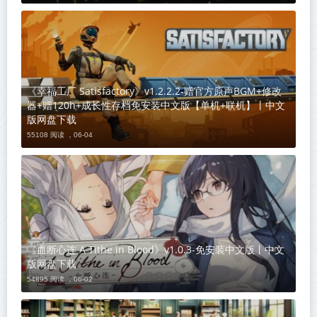
《幸福工厂 Satisfactory》v1.2.2.2-赠官方原声BGM+修改
器+赠120h+成长性存档免安装中文版【单机+联机】丨中文
版网盘下载
55108 阅读 ，
06-04
《血断心连 A Tithe in Blood》v1.0.3-免安装中文版丨中文
版网盘下载
54895 阅读 ，
06-02