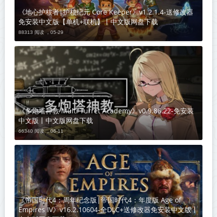
《地心护核者|护核纪元 Core Keeper》v1.2.1.4-送修改器
免安装中文版【单机+联机】丨中文版网盘下载
88313 阅读 ，
05-29
《多炮塔神教 Multi Turret Academy》v0.9.86.22-免安装
中文版丨中文版网盘下载
66340 阅读 ，
06-11
《帝国时代4：周年纪念版|帝国时代4：年度版 Age of
Empires IV》v16.2.10604-全DLC+送修改器免安装中文版丨