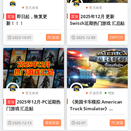
暂无标签
暂无标签
即日起，恢复更
2025年12月 更新
置顶
置顶
新！！！
Switch近期热门游戏 汇总贴
PC游戏
SWITCH
2023-10-01
2025-12-09
暂无标签
开放世界
驾驶
2025年12月-PC近期热
《美国卡车模拟 American
置顶
模拟
门游戏 汇总贴
Truck Simulator》
v1.57.2.3-全DLC【单机+联
机】丨中文版网盘下载
游戏资源
PC游戏
2025-12-13
02-07