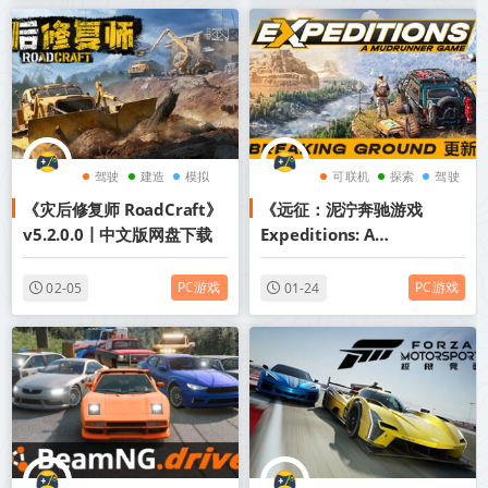
驾驶
建造
模拟
可联机
探索
驾驶
《​灾后修复师 RoadCraft》
《远征：泥泞奔驰游戏
v5.2.0.0丨中文版网盘下载
Expeditions: A
MudRunner Game》
v20260116-全DLC【单机
PC游戏
PC游戏
02-05
01-24
+联机】丨中文版网盘下载